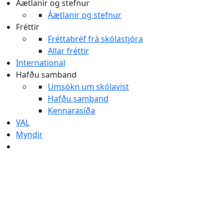
Áætlanir og stefnur
Áætlanir og stefnur
Fréttir
Fréttabréf frá skólastjóra
Allar fréttir
International
Hafðu samband
Umsókn um skólavist
Hafðu samband
Kennarasíða
VAL
Myndir