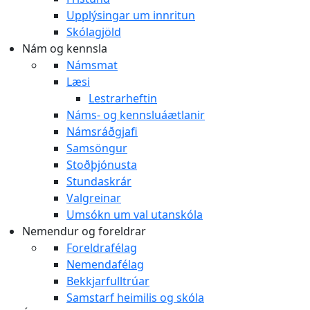
Upplýsingar um innritun
Skólagjöld
Nám og kennsla
Námsmat
Læsi
Lestrarheftin
Náms- og kennsluáætlanir
Námsráðgjafi
Samsöngur
Stoðþjónusta
Stundaskrár
Valgreinar
Umsókn um val utanskóla
Nemendur og foreldrar
Foreldrafélag
Nemendafélag
Bekkjarfulltrúar
Samstarf heimilis og skóla