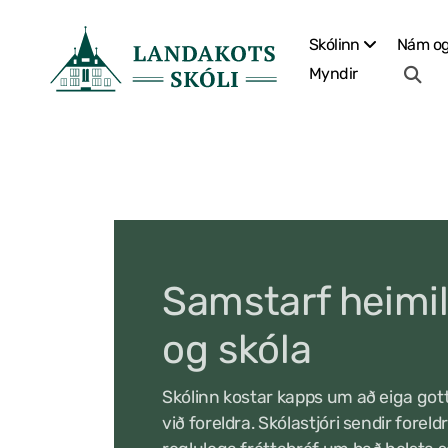
Skólinn
Nám og
Myndir
Samstarf heimil
og skóla
Skólinn kostar kapps um að eiga got
við foreldra. Skólastjóri sendir forel