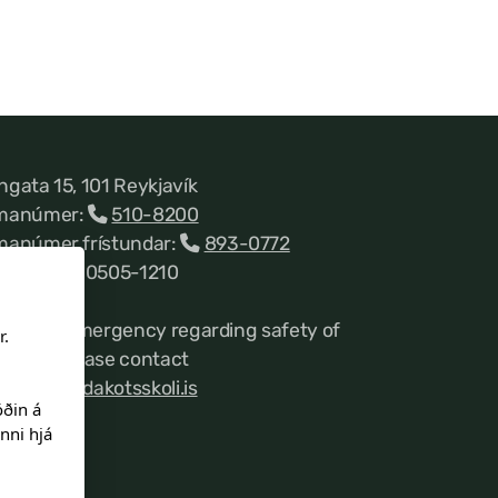
ngata 15, 101 Reykjavík
manúmer:
510-8200
manúmer frístundar:
893-0772
nnitala 660505-1210
 case of emergency regarding safety of
r.
udents please contact
mins@landakotsskoli.is
öðin á
nni hjá