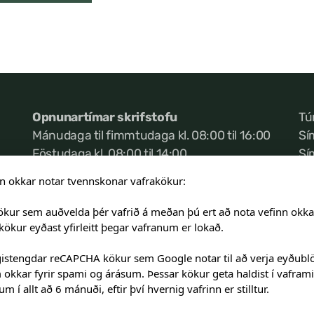
Opnunartímar skrifstofu
Tú
Mánudaga til fimmtudaga kl. 08:00 til 16:00
Sí
Föstudaga kl. 08:00 til 14:00
Sí
Ke
n okkar notar tvennskonar vafrakökur:
Ef neyðartilvik kemur
sem varðar öryggi
In
ökur sem auðvelda þér vafrið á meðan þú ert að nota vefinn okka
nemenda, vinsamlegast hafið samband við
st
kökur eyðast yfirleitt þegar vafranum er lokað.
admins@landakotsskoli.is
ad
istengdar reCAPCHA kökur sem Google notar til að verja eyðubl
okkar fyrir spami og árásum. Þessar kökur geta haldist í vaframi
m í allt að 6 mánuði, eftir því hvernig vafrinn er stilltur.