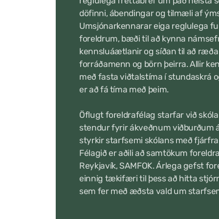
reglulega fréttabréf um það helsta 
döfinni, ábendingar og tilmæli af ý
Umsjónarkennarar eiga reglulega f
foreldrum, bæði til að kynna námsef
kennsluáætlanir og síðan til að ræða
forráðamenn og börn þeirra. Allir ke
með fasta viðtalstíma í stundaskrá 
er að fá tíma með þeim.
Öflugt foreldrafélag starfar við skól
stendur fyrir ákveðnum viðburðum á
styrkir starfsemi skólans með fjárf
Félagið er aðili að samtökum foreldra
Reykjavík, SAMFOK. Árlega gefst fo
einnig tækifæri til þess að hitta stjór
sem fer með æðsta vald um starfsem