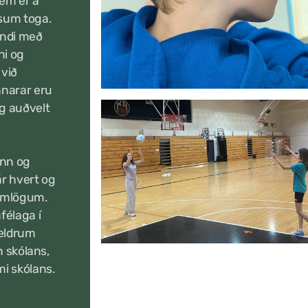
sem er á
msum toga.
undi með
ni og
 við
nnarar eru
og auðvelt
ann og
r hvert og
ramlögum.
félaga í
reldrum
n skólans,
i skólans.