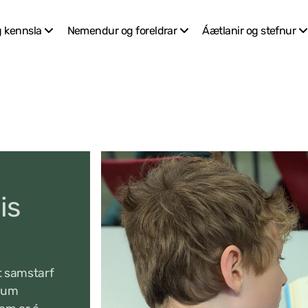
 kennsla
Nemendur og foreldrar
Áætlanir og stefnur
is
t samstarf
drum