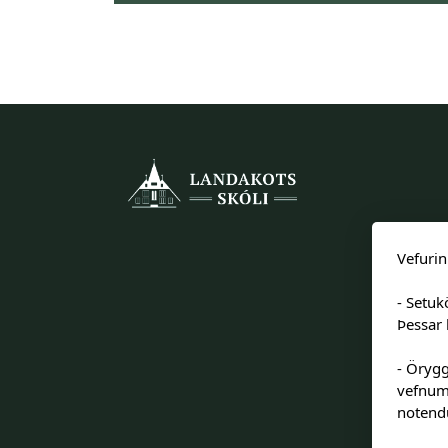
Vefurin
- Setuk
Þessar 
- Örygg
vefnum 
notendu