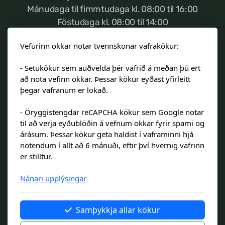
Mánudaga til fimmtudaga kl. 08:00 til 16:00
Stjórnendateymi
Föstudaga kl. 08:00 til 14:00
Skólareglur
Vefurinn okkar notar tvennskonar vafrakökur:
Ef neyðartilvik kemur
sem varðar öryggi
Starfsáætlun
- Setukökur sem auðvelda þér vafrið á meðan þú ert
nemenda, vinsamlegast hafið samband við
að nota vefinn okkar. Þessar kökur eyðast yfirleitt
admins@landakotsskoli.is
Frístund
þegar vafranum er lokað.
Upplýsingar um innritun
- Öryggistengdar reCAPCHA kökur sem Google notar
Túngata 15, 101 Reykjavík
til að verja eyðublöðin á vefnum okkar fyrir spami og
Skólagjöld
Símanúmer:
510-8200
árásum. Þessar kökur geta haldist í vaframinni hjá
notendum í allt að 6 mánuði, eftir því hvernig vafrinn
Símanúmer frístundar:
893-0772
er stilltur.
Kennitala 660505-1210
Nánari upplýsingar
Námsmat
In case of emergency regarding safety of
students please contact
Læsi
Samþykkja allar kökur
admins@landakotsskoli.is