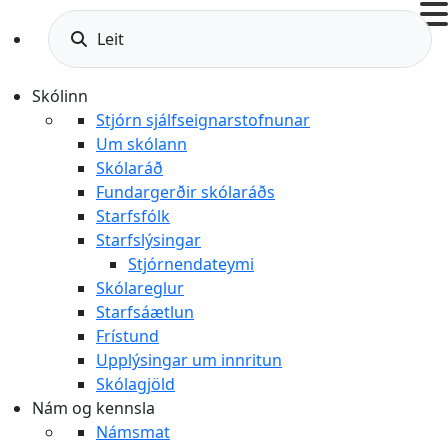
Leit
Skólinn
Stjórn sjálfseignarstofnunar
Um skólann
Skólaráð
Fundargerðir skólaráðs
Starfsfólk
Starfslýsingar
Stjórnendateymi
Skólareglur
Starfsáætlun
Frístund
Upplýsingar um innritun
Skólagjöld
Nám og kennsla
Námsmat