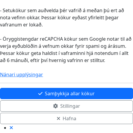
- Setukökur sem auðvelda þér vafrið á meðan þú ert að
nota vefinn okkar. Þessar kökur eyðast yfirleitt þegar
vafranum er lokað.
- Öryggistengdar reCAPCHA kökur sem Google notar til að
verja eyðublöðin á vefnum okkar fyrir spami og árásum.
Þessar kökur geta haldist í vaframinni hjá notendum í allt
að 6 mánuði, eftir því hvernig vafrinn er stilltur.
Nánari upplýsingar
Samþykkja allar kökur
Stillingar
Hafna