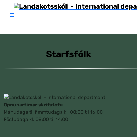
Starfsfólk
Opnunartímar skrifstofu
Mánudaga til fimmtudaga kl. 08:00 til 16:00
Föstudaga kl. 08:00 til 14:00