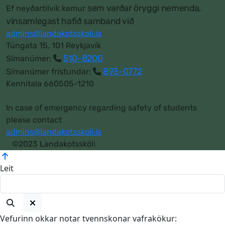
sem varðar öryggi nemenda,
Ef neyðartilvik kemur
vinsamlegast hafið samband við
admins@landakotsskoli.is
Túngata 15, 101 Reykjavík
510-8200
Símanúmer:
893-0772
Símanúmer frístundar:
Kennitala 660505-1210
In case of emergency regarding safety of students
please contact
admins@landakotsskoli.is
©2023 Landakotsskóli
Leit
Vefurinn okkar notar tvennskonar vafrakökur: