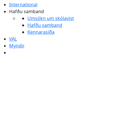
International
Hafðu samband
Umsókn um skólavist
Hafðu samband
Kennarasíða
VAL
Myndir