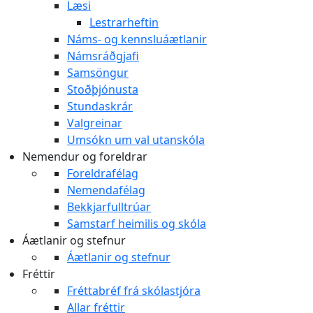
Læsi
Lestrarheftin
Náms- og kennsluáætlanir
Námsráðgjafi
Samsöngur
Stoðþjónusta
Stundaskrár
Valgreinar
Umsókn um val utanskóla
Nemendur og foreldrar
Foreldrafélag
Nemendafélag
Bekkjarfulltrúar
Samstarf heimilis og skóla
Áætlanir og stefnur
Áætlanir og stefnur
Fréttir
Fréttabréf frá skólastjóra
Allar fréttir