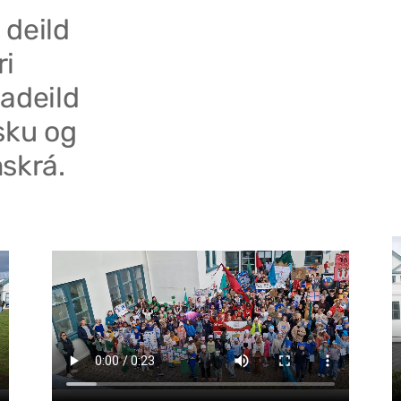
 deild
ri
adeild
sku og
skrá.