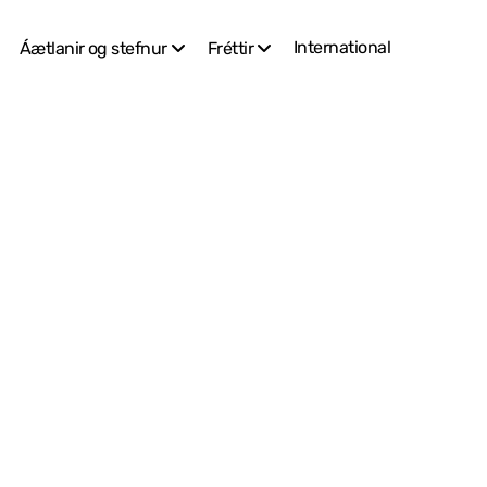
International
Áætlanir og stefnur
Fréttir