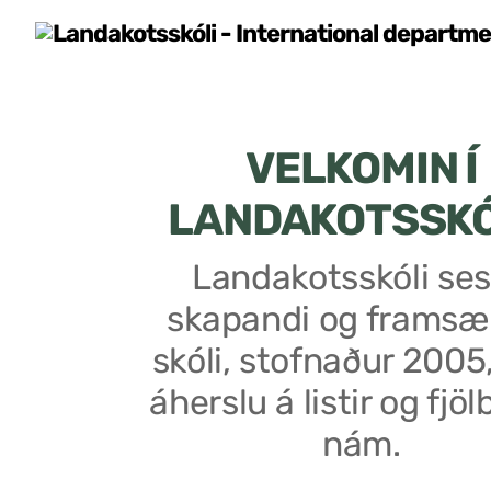
VELKOMIN Í
LANDAKOTSSK
Landakotsskóli ses
skapandi og framsæ
skóli, stofnaður 2005
áherslu á listir og fjöl
nám.