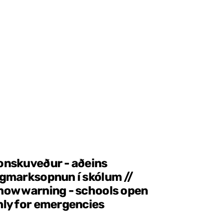
onskuveður - aðeins
ágmarksopnun í skólum //
now warning - schools open
nly for emergencies