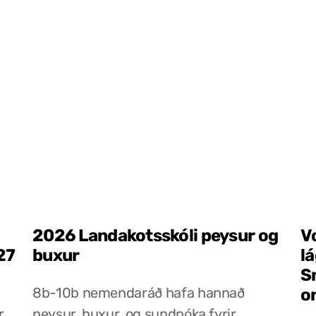
2026 Landakotsskóli peysur og
V
27
buxur
l
S
8b-10b nemendaráð hafa hannað
o
r
peysur, buxur, og sundpóka fyrir