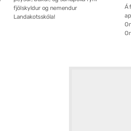
Á 
fjölskyldur og nemendur
ap
Landakotsskóla!
On
Or