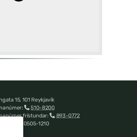
ngata 15, 101 Reykjavík
manúmer:
510-8200
manúmer frístundar:
893-0772
nnitala 660505-1210