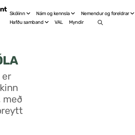
Skólinn
Nám og kennsla
Nemendur og foreldrar
VAL
Myndir
Hafðu samband
ÓLA
 er
kinn
, með
breytt