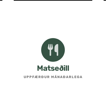
Matseðill
UPPFÆRÐUR MÁNAÐARLEGA