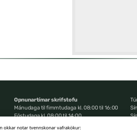
Opnunartímar skrifstofu
Tú
Mánudaga til fimmtudaga kl. 08:00 til 16:00
Sí
Föstudaga kl. 08:00 til 14:00
Sí
Ke
n okkar notar tvennskonar vafrakökur: