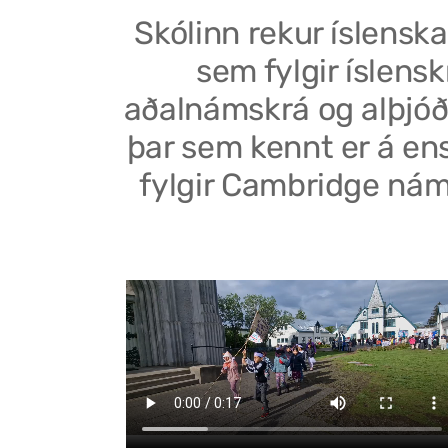
Skólinn rekur íslenska
sem fylgir íslensk
aðalnámskrá og alþjóð
þar sem kennt er á en
fylgir Cambridge nám