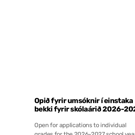
Opið fyrir umsóknir í einstaka
bekki fyrir skólaárið 2026-20
Open for applications to individual
grades for the 2026-2027 school yea