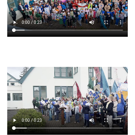
Lestrarheftin
Náms- og kennsluáætlanir
Námsráðgjafi
Samsöngur
Stoðþjónusta
Stundaskrár
Valgreinar
Umsókn um val utanskóla
Foreldrafélag