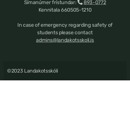
Símanúmer frístundar:
893-0772
Kennitala 660505-1210
In case of emergency regarding safety of
students please contact
admins@landakotsskoli.is
©2023 Landakotsskóli