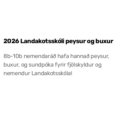
2026 Landakotsskóli peysur og buxur
8b-10b nemendaráð hafa hannað peysur,
buxur, og sundpóka fyrir fjölskyldur og
nemendur Landakotsskóla!