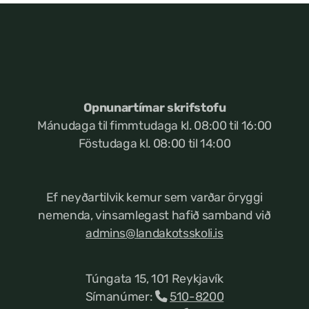
Opnunartímar skrifstofu
Mánudaga til fimmtudaga kl. 08:00 til 16:00
Föstudaga kl. 08:00 til 14:00
Ef neyðartilvik kemur
sem varðar öryggi
nemenda, vinsamlegast hafið samband við
admins@landakotsskoli.is
Túngata 15, 101 Reykjavík
Símanúmer:
510-8200