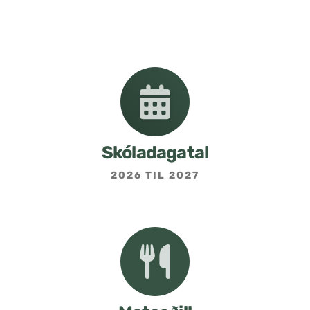
Nemendafélag
Bekkjarfulltrúar
Samstarf heimilis og skóla
Áætlanir og stefnur
Skóladagatal
2026 TIL 2027
Fréttabréf frá skólastjóra
Allar fréttir