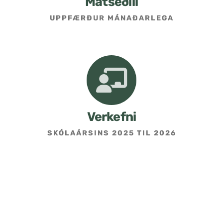
Matseðill
UPPFÆRÐUR MÁNAÐARLEGA
Umsókn um skólavist
Hafðu samband
Kennarasíða
Verkefni
SKÓLAÁRSINS 2025 TIL 2026