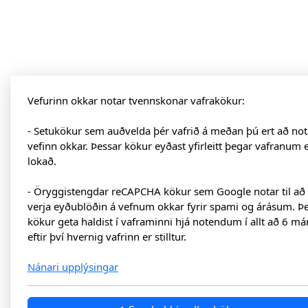
Vefurinn okkar notar tvennskonar vafrakökur:
- Setukökur sem auðvelda þér vafrið á meðan þú ert að not
vefinn okkar. Þessar kökur eyðast yfirleitt þegar vafranum 
lokað.
- Öryggistengdar reCAPCHA kökur sem Google notar til að
verja eyðublöðin á vefnum okkar fyrir spami og árásum. Þ
kökur geta haldist í vaframinni hjá notendum í allt að 6 má
eftir því hvernig vafrinn er stilltur.
Nánari upplýsingar