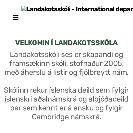
VELKOMIN Í LANDAKOTSSKÓLA
Landakotsskóli ses er skapandi og
framsækinn skóli, stofnaður 2005,
Stjórn sjálfseignarstofnunar
með áherslu á listir og fjölbreytt nám.
Um skólann
Skólinn rekur íslenska deild sem fylgir
Skólaráð
íslenskri aðalnámskrá og alþjóðadeild
Fundargerðir skólaráðs
þar sem kennt er á ensku og fylgir
Cambridge námskrá.
Starfsfólk
Starfslýsingar