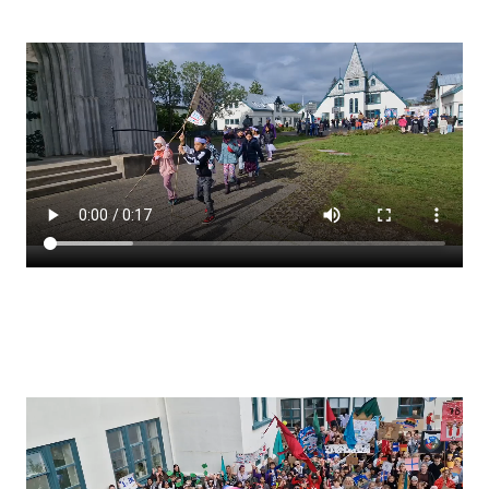
Stjórnendateymi
Skólareglur
Starfsáætlun
Frístund
Upplýsingar um innritun
Skólagjöld
Námsmat
Læsi