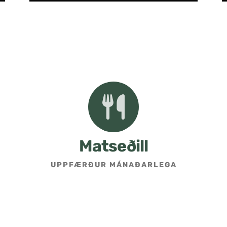
Matseðill
UPPFÆRÐUR MÁNAÐARLEGA