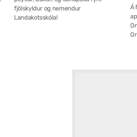
Á 
fjölskyldur og nemendur
ap
Landakotsskóla!
On
Or