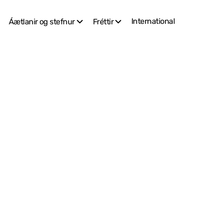
International
Áætlanir og stefnur
Fréttir