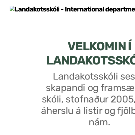
VELKOMIN Í
LANDAKOTSSK
Landakotsskóli ses
skapandi og framsæ
skóli, stofnaður 2005
áherslu á listir og fjöl
nám.