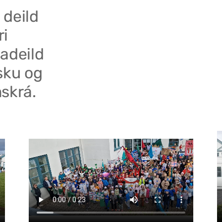
 deild
ri
adeild
sku og
skrá.