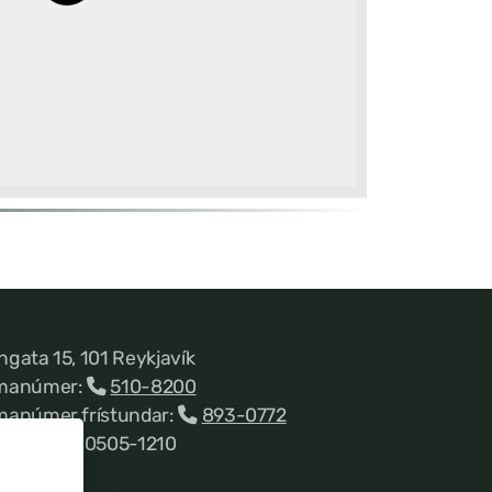
ngata 15, 101 Reykjavík
manúmer:
510-8200
manúmer frístundar:
893-0772
nnitala 660505-1210