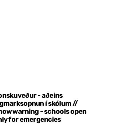
onskuveður - aðeins
ágmarksopnun í skólum //
now warning - schools open
nly for emergencies