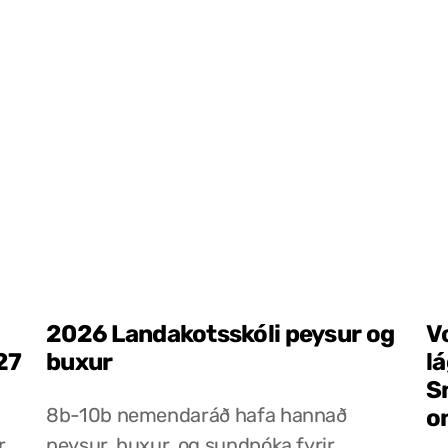
2026 Landakotsskóli peysur og
V
27
buxur
l
S
8b-10b nemendaráð hafa hannað
o
r
peysur, buxur, og sundpóka fyrir