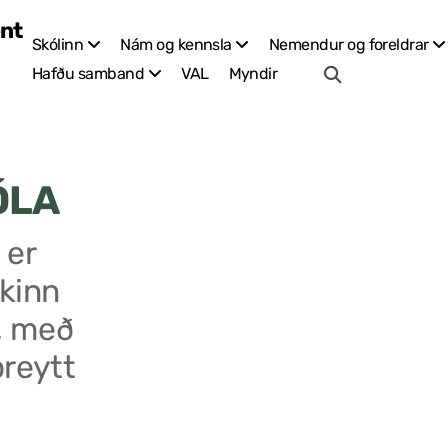
Skólinn
Nám og kennsla
Nemendur og foreldrar
VAL
Myndir
Hafðu samband
ÓLA
 er
kinn
, með
breytt