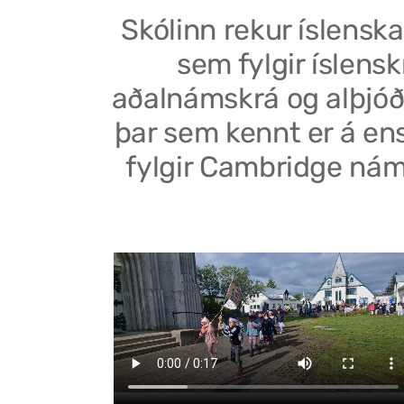
Skólinn rekur íslenska
sem fylgir íslensk
aðalnámskrá og alþjóð
þar sem kennt er á en
fylgir Cambridge nám