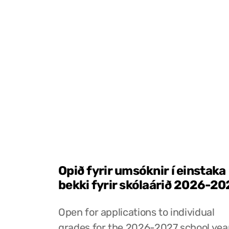
Opið fyrir umsóknir í einstaka
bekki fyrir skólaárið 2026-20
Open for applications to individual
grades for the 2026-2027 school yea