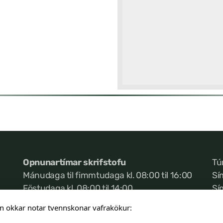
Opnunartímar skrifstofu
Tú
Mánudaga til fimmtudaga kl. 08:00 til 16:00
Sí
Föstudaga kl. 08:00 til 14:00
Sí
Ke
n okkar notar tvennskonar vafrakökur: