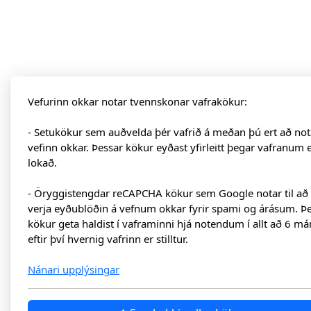
Vefurinn okkar notar tvennskonar vafrakökur:
- Setukökur sem auðvelda þér vafrið á meðan þú ert að not
vefinn okkar. Þessar kökur eyðast yfirleitt þegar vafranum 
lokað.
- Öryggistengdar reCAPCHA kökur sem Google notar til að
verja eyðublöðin á vefnum okkar fyrir spami og árásum. Þ
kökur geta haldist í vaframinni hjá notendum í allt að 6 má
eftir því hvernig vafrinn er stilltur.
Nánari upplýsingar