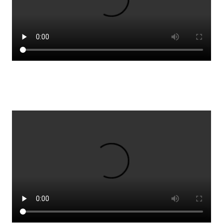
Lestrarheftin
Náms- og kennsluáætlanir
Námsráðgjafi
Samsöngur
Stoðþjónusta
Stundaskrár
Valgreinar
Umsókn um val utanskóla
Foreldrafélag