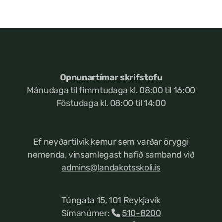
Opnunartímar skrifstofu
Mánudaga til fimmtudaga kl. 08:00 til 16:00
Föstudaga kl. 08:00 til 14:00
Ef neyðartilvik kemur
sem varðar öryggi
nemenda, vinsamlegast hafið samband við
admins@landakotsskoli.is
Túngata 15, 101 Reykjavík
Símanúmer:
510-8200