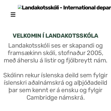
VELKOMIN Í LANDAKOTSSKÓLA
Landakotsskóli ses er skapandi og
framsækinn skóli, stofnaður 2005,
Stjórn sjálfseignarstofnunar
með áherslu á listir og fjölbreytt nám.
Um skólann
Skólinn rekur íslenska deild sem fylgir
Skólaráð
íslenskri aðalnámskrá og alþjóðadeild
Fundargerðir skólaráðs
þar sem kennt er á ensku og fylgir
Cambridge námskrá.
Starfsfólk
Starfslýsingar