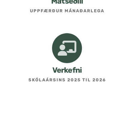
Matseðill
UPPFÆRÐUR MÁNAÐARLEGA
Umsókn um skólavist
Hafðu samband
Kennarasíða
Verkefni
SKÓLAÁRSINS 2025 TIL 2026