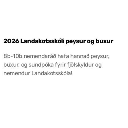
2026 Landakotsskóli peysur og buxur
8b-10b nemendaráð hafa hannað peysur,
buxur, og sundpóka fyrir fjölskyldur og
nemendur Landakotsskóla!