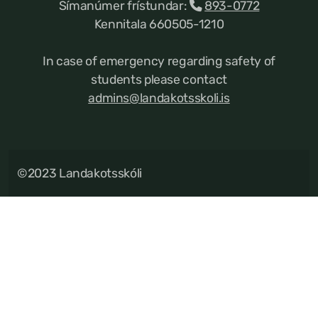
Símanúmer frístundar:
893-0772
Kennitala 660505-1210
In case of emergency regarding safety of
students please contact
admins@landakotsskoli.is
©2023 Landakotsskóli