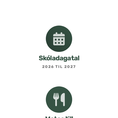
Nemendafélag
Bekkjarfulltrúar
Samstarf heimilis og skóla
Áætlanir og stefnur
Skóladagatal
2026 TIL 2027
Fréttabréf frá skólastjóra
Allar fréttir