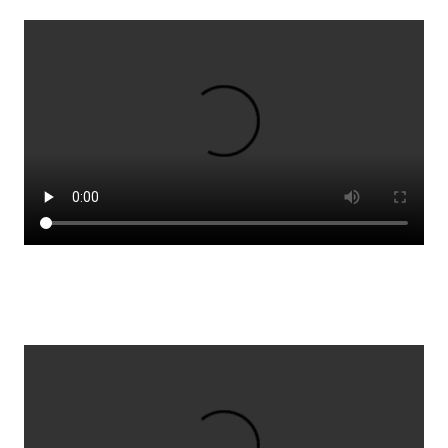
Stjórnendateymi
Skólareglur
Starfsáætlun
Frístund
Upplýsingar um innritun
Skólagjöld
Námsmat
Læsi