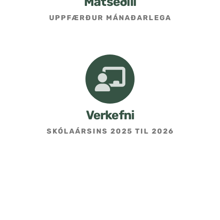
Matseðill
UPPFÆRÐUR MÁNAÐARLEGA
Umsókn um skólavist
Hafðu samband
Kennarasíða
Verkefni
SKÓLAÁRSINS 2025 TIL 2026