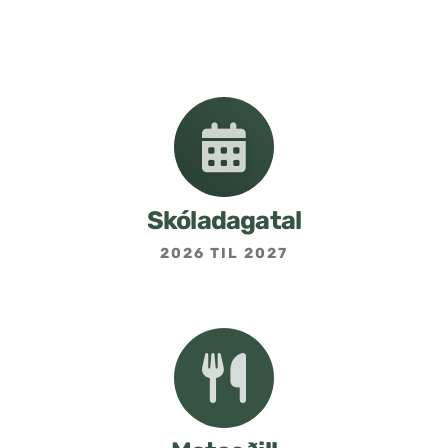
Nemendafélag
Bekkjarfulltrúar
Samstarf heimilis og skóla
Áætlanir og stefnur
Skóladagatal
2026 TIL 2027
Fréttabréf frá skólastjóra
Allar fréttir