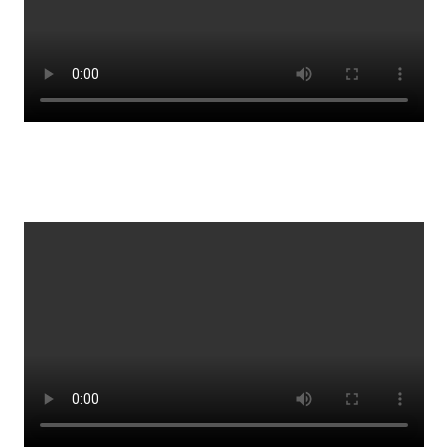
Lestrarheftin
Náms- og kennsluáætlanir
Námsráðgjafi
Samsöngur
Stoðþjónusta
Stundaskrár
Valgreinar
Umsókn um val utanskóla
Foreldrafélag