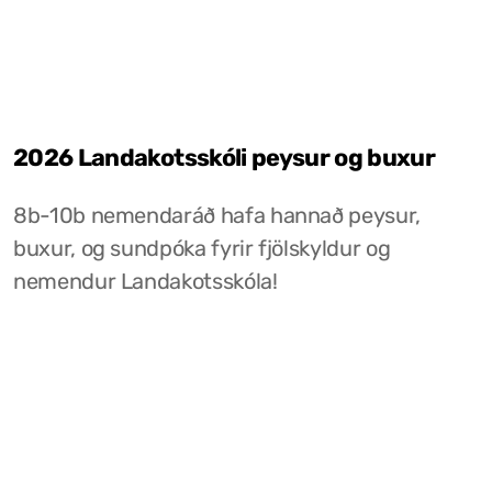
2026 Landakotsskóli peysur og buxur
8b-10b nemendaráð hafa hannað peysur,
buxur, og sundpóka fyrir fjölskyldur og
nemendur Landakotsskóla!