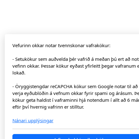
Vefurinn okkar notar tvennskonar vafrakökur:
- Setukökur sem auðvelda þér vafrið á meðan þú ert að not
vefinn okkar. Þessar kökur eyðast yfirleitt þegar vafranum 
lokað.
- Öryggistengdar reCAPCHA kökur sem Google notar til að
verja eyðublöðin á vefnum okkar fyrir spami og árásum. Þ
kökur geta haldist í vaframinni hjá notendum í allt að 6 má
eftir því hvernig vafrinn er stilltur.
Nánari upplýsingar