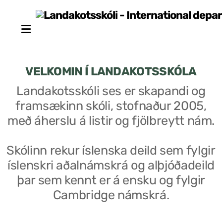
VELKOMIN Í LANDAKOTSSKÓLA
Landakotsskóli ses er skapandi og
framsækinn skóli, stofnaður 2005,
Stjórn sjálfseignarstofnunar
með áherslu á listir og fjölbreytt nám.
Um skólann
Skólinn rekur íslenska deild sem fylgir
Skólaráð
íslenskri aðalnámskrá og alþjóðadeild
Fundargerðir skólaráðs
þar sem kennt er á ensku og fylgir
Cambridge námskrá.
Starfsfólk
Starfslýsingar