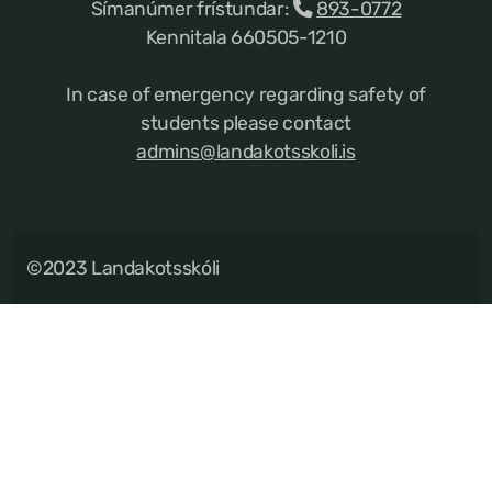
Símanúmer frístundar:
893-0772
Kennitala 660505-1210
In case of emergency regarding safety of
students please contact
admins@landakotsskoli.is
©2023 Landakotsskóli