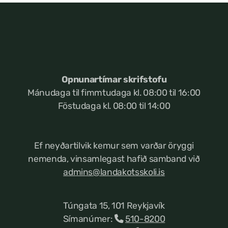
Opnunartímar skrifstofu
Mánudaga til fimmtudaga kl. 08:00 til 16:00
Föstudaga kl. 08:00 til 14:00
Ef neyðartilvik kemur
sem varðar öryggi
nemenda, vinsamlegast hafið samband við
admins@landakotsskoli.is
Túngata 15, 101 Reykjavík
Símanúmer:
510-8200