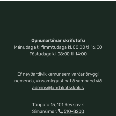
Opnunartímar skrifstofu
Mánudaga til fimmtudaga kl. 08:00 til 16:00
Föstudaga kl. 08:00 til 14:00
Ef neyðartilvik kemur
sem varðar öryggi
nemenda, vinsamlegast hafið samband við
admins@landakotsskoli.is
Túngata 15, 101 Reykjavík
Símanúmer:
510-8200