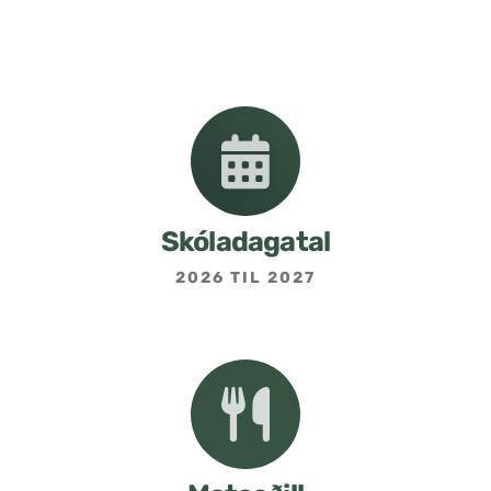
Nemendafélag
Bekkjarfulltrúar
Samstarf heimilis og skóla
Áætlanir og stefnur
Skóladagatal
2026 TIL 2027
Fréttabréf frá skólastjóra
Allar fréttir