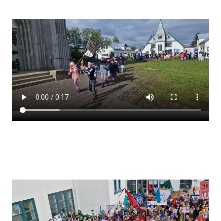
Stjórnendateymi
Skólareglur
Starfsáætlun
Frístund
Upplýsingar um innritun
Skólagjöld
Námsmat
Læsi