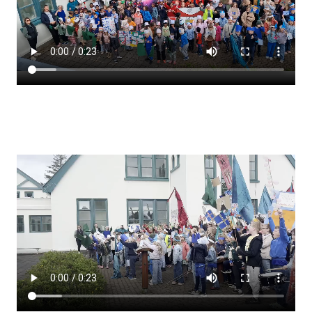
Lestrarheftin
Náms- og kennsluáætlanir
Námsráðgjafi
Samsöngur
Stoðþjónusta
Stundaskrár
Valgreinar
Umsókn um val utanskóla
Foreldrafélag