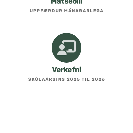
Matseðill
UPPFÆRÐUR MÁNAÐARLEGA
Umsókn um skólavist
Hafðu samband
Kennarasíða
Verkefni
SKÓLAÁRSINS 2025 TIL 2026