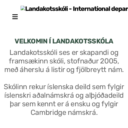
VELKOMIN Í LANDAKOTSSKÓLA
Landakotsskóli ses er skapandi og
framsækinn skóli, stofnaður 2005,
Stjórn sjálfseignarstofnunar
með áherslu á listir og fjölbreytt nám.
Um skólann
Skólinn rekur íslenska deild sem fylgir
Skólaráð
íslenskri aðalnámskrá og alþjóðadeild
Fundargerðir skólaráðs
þar sem kennt er á ensku og fylgir
Cambridge námskrá.
Starfsfólk
Starfslýsingar