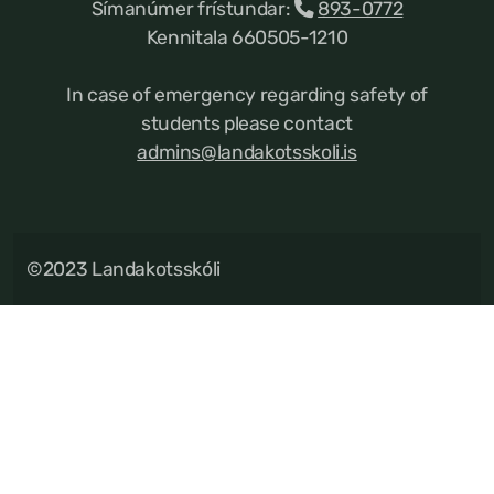
Símanúmer frístundar:
893-0772
Kennitala 660505-1210
In case of emergency regarding safety of
students please contact
admins@landakotsskoli.is
©2023 Landakotsskóli