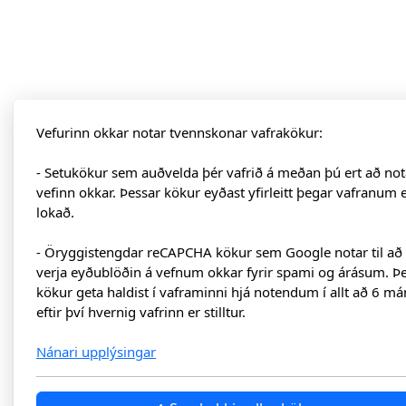
Vefurinn okkar notar tvennskonar vafrakökur:
- Setukökur sem auðvelda þér vafrið á meðan þú ert að not
vefinn okkar. Þessar kökur eyðast yfirleitt þegar vafranum 
lokað.
- Öryggistengdar reCAPCHA kökur sem Google notar til að
verja eyðublöðin á vefnum okkar fyrir spami og árásum. Þ
kökur geta haldist í vaframinni hjá notendum í allt að 6 má
eftir því hvernig vafrinn er stilltur.
Nánari upplýsingar