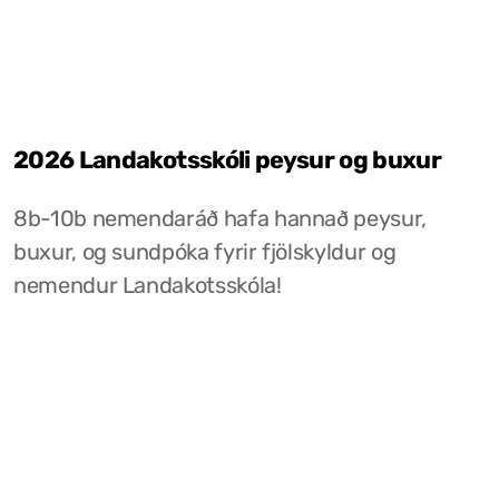
2026 Landakotsskóli peysur og buxur
8b-10b nemendaráð hafa hannað peysur,
buxur, og sundpóka fyrir fjölskyldur og
nemendur Landakotsskóla!