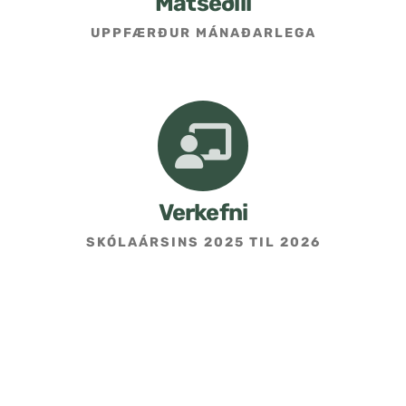
Matseðill
UPPFÆRÐUR MÁNAÐARLEGA
Umsókn um skólavist
Hafðu samband
Kennarasíða
Verkefni
SKÓLAÁRSINS 2025 TIL 2026