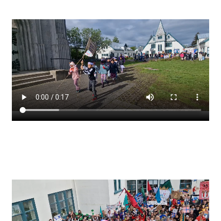
Stjórnendateymi
Skólareglur
Starfsáætlun
Frístund
Upplýsingar um innritun
Skólagjöld
Námsmat
Læsi