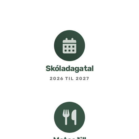
Nemendafélag
Bekkjarfulltrúar
Samstarf heimilis og skóla
Áætlanir og stefnur
Skóladagatal
2026 TIL 2027
Fréttabréf frá skólastjóra
Allar fréttir