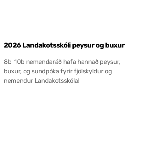
2026 Landakotsskóli peysur og buxur
8b-10b nemendaráð hafa hannað peysur,
buxur, og sundpóka fyrir fjölskyldur og
nemendur Landakotsskóla!