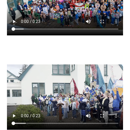
Lestrarheftin
Náms- og kennsluáætlanir
Námsráðgjafi
Samsöngur
Stoðþjónusta
Stundaskrár
Valgreinar
Umsókn um val utanskóla
Foreldrafélag