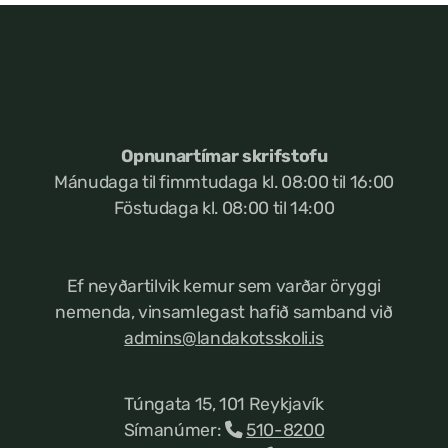
Opnunartímar skrifstofu
Mánudaga til fimmtudaga kl. 08:00 til 16:00
Föstudaga kl. 08:00 til 14:00
Ef neyðartilvik kemur
sem varðar öryggi
nemenda, vinsamlegast hafið samband við
admins@landakotsskoli.is
Túngata 15, 101 Reykjavík
Símanúmer:
510-8200