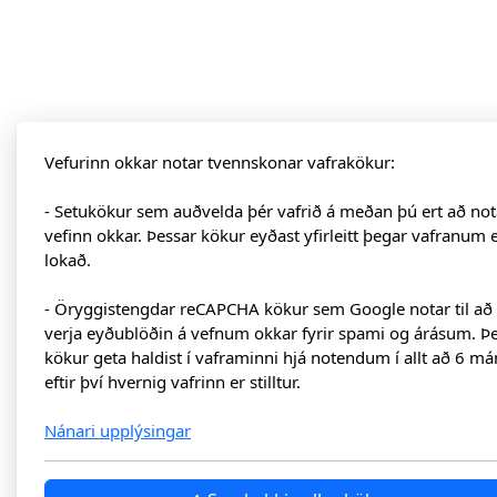
Vefurinn okkar notar tvennskonar vafrakökur:
- Setukökur sem auðvelda þér vafrið á meðan þú ert að not
vefinn okkar. Þessar kökur eyðast yfirleitt þegar vafranum 
lokað.
- Öryggistengdar reCAPCHA kökur sem Google notar til að
verja eyðublöðin á vefnum okkar fyrir spami og árásum. Þ
kökur geta haldist í vaframinni hjá notendum í allt að 6 má
eftir því hvernig vafrinn er stilltur.
Nánari upplýsingar