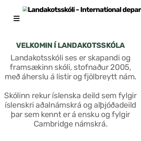
VELKOMIN Í LANDAKOTSSKÓLA
Landakotsskóli ses er skapandi og
framsækinn skóli, stofnaður 2005,
Stjórn sjálfseignarstofnunar
með áherslu á listir og fjölbreytt nám.
Um skólann
Skólinn rekur íslenska deild sem fylgir
Skólaráð
íslenskri aðalnámskrá og alþjóðadeild
Fundargerðir skólaráðs
þar sem kennt er á ensku og fylgir
Cambridge námskrá.
Starfsfólk
Starfslýsingar