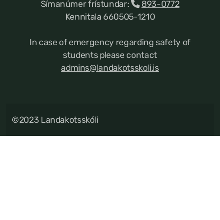
Símanúmer frístundar:
893-0772
Kennitala 660505-1210
In case of emergency regarding safety of
students please contact
admins@landakotsskoli.is
©2023 Landakotsskóli