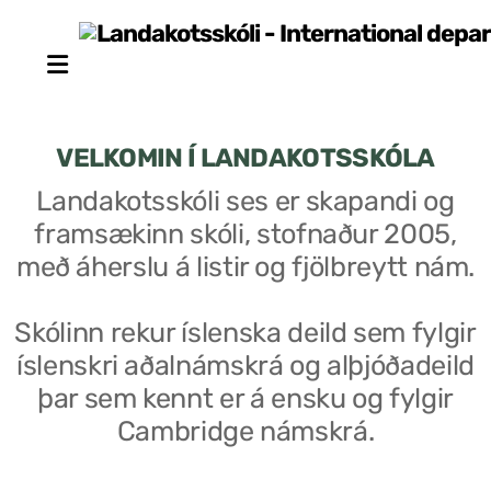
VELKOMIN Í LANDAKOTSSKÓLA
Landakotsskóli ses er skapandi og
framsækinn skóli, stofnaður 2005,
Stjórn sjálfseignarstofnunar
með áherslu á listir og fjölbreytt nám.
Um skólann
Skólinn rekur íslenska deild sem fylgir
Skólaráð
íslenskri aðalnámskrá og alþjóðadeild
Fundargerðir skólaráðs
þar sem kennt er á ensku og fylgir
Cambridge námskrá.
Starfsfólk
Starfslýsingar