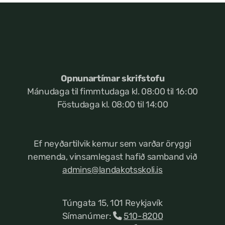
Opnunartímar skrifstofu
Mánudaga til fimmtudaga kl. 08:00 til 16:00
Föstudaga kl. 08:00 til 14:00
Ef neyðartilvik kemur
sem varðar öryggi
nemenda, vinsamlegast hafið samband við
admins@landakotsskoli.is
Túngata 15, 101 Reykjavík
Símanúmer:
510-8200