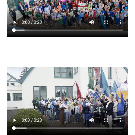
Lestrarheftin
Náms- og kennsluáætlanir
Námsráðgjafi
Samsöngur
Stoðþjónusta
Stundaskrár
Valgreinar
Umsókn um val utanskóla
Foreldrafélag