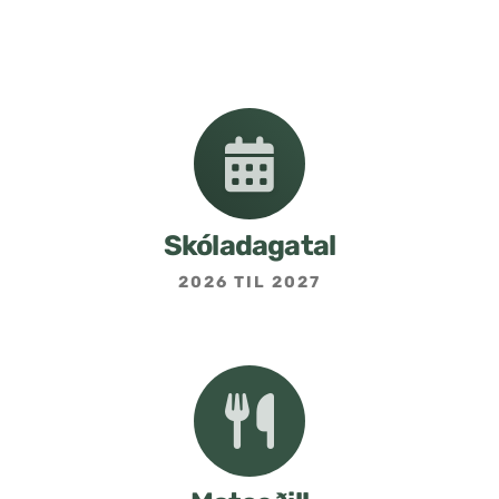
Nemendafélag
Bekkjarfulltrúar
Samstarf heimilis og skóla
Áætlanir og stefnur
Skóladagatal
2026 TIL 2027
Fréttabréf frá skólastjóra
Allar fréttir