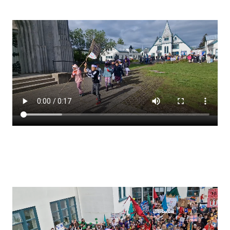
Stjórnendateymi
Skólareglur
Starfsáætlun
Frístund
Upplýsingar um innritun
Skólagjöld
Námsmat
Læsi