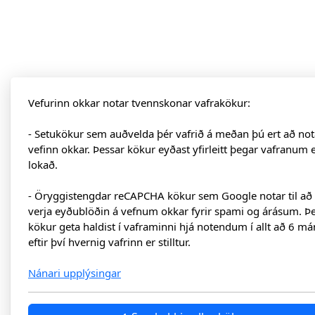
Vefurinn okkar notar tvennskonar vafrakökur:
- Setukökur sem auðvelda þér vafrið á meðan þú ert að not
vefinn okkar. Þessar kökur eyðast yfirleitt þegar vafranum 
lokað.
- Öryggistengdar reCAPCHA kökur sem Google notar til að
verja eyðublöðin á vefnum okkar fyrir spami og árásum. Þ
kökur geta haldist í vaframinni hjá notendum í allt að 6 má
eftir því hvernig vafrinn er stilltur.
Nánari upplýsingar