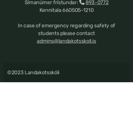
Símanúmer frístundar:
893-0772
Kennitala 660505-1210
In case of emergency regarding safety of
students please contact
admins@landakotsskoli.is
©2023 Landakotsskóli