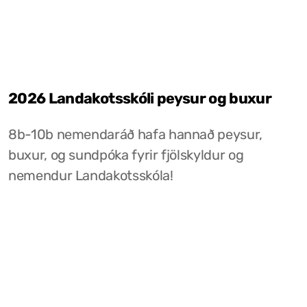
2026 Landakotsskóli peysur og buxur
8b-10b nemendaráð hafa hannað peysur,
buxur, og sundpóka fyrir fjölskyldur og
nemendur Landakotsskóla!