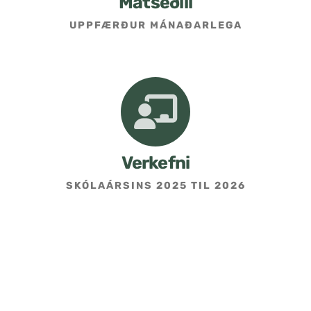
Matseðill
UPPFÆRÐUR MÁNAÐARLEGA
Umsókn um skólavist
Hafðu samband
Kennarasíða
Verkefni
SKÓLAÁRSINS 2025 TIL 2026