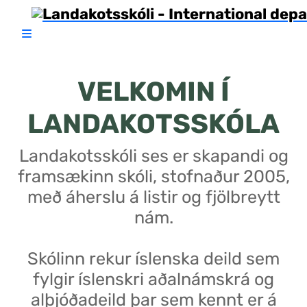
VELKOMIN Í
LANDAKOTSSKÓLA
Landakotsskóli ses er skapandi og
framsækinn skóli, stofnaður 2005,
með áherslu á listir og fjölbreytt
nám.
Skólinn rekur íslenska deild sem
fylgir íslenskri aðalnámskrá og
alþjóðadeild þar sem kennt er á