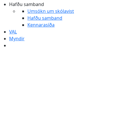
Hafðu samband
Umsókn um skólavist
Hafðu samband
Kennarasíða
VAL
Myndir