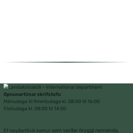
Opnunartímar skrifstofu
Mánudaga til fimmtudaga kl. 08:00 til 16:00
Föstudaga kl. 08:00 til 14:00
sem varðar öryggi nemenda,
Ef neyðartilvik kemur