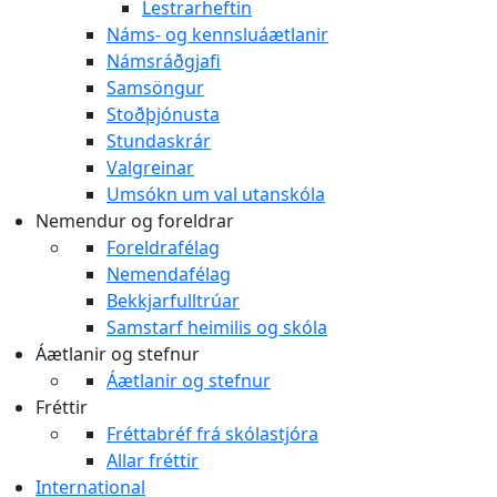
Lestrarheftin
Náms- og kennsluáætlanir
Námsráðgjafi
Samsöngur
Stoðþjónusta
Stundaskrár
Valgreinar
Umsókn um val utanskóla
Nemendur og foreldrar
Foreldrafélag
Nemendafélag
Bekkjarfulltrúar
Samstarf heimilis og skóla
Áætlanir og stefnur
Áætlanir og stefnur
Fréttir
Fréttabréf frá skólastjóra
Allar fréttir
International