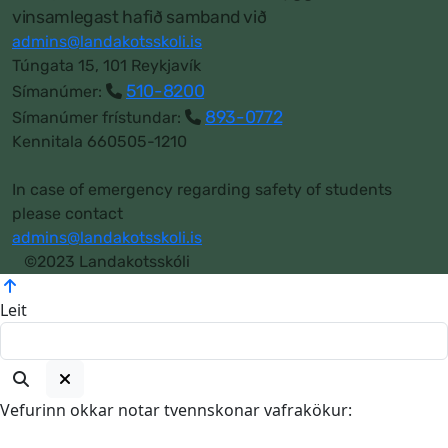
vinsamlegast hafið samband við
admins@landakotsskoli.is
Túngata 15, 101 Reykjavík
510-8200
Símanúmer:
893-0772
Símanúmer frístundar:
Kennitala 660505-1210
In case of emergency regarding safety of students
please contact
admins@landakotsskoli.is
©2023 Landakotsskóli
Leit
Vefurinn okkar notar tvennskonar vafrakökur: