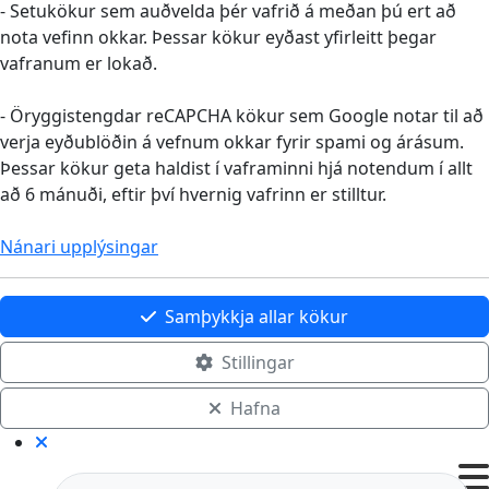
- Setukökur sem auðvelda þér vafrið á meðan þú ert að
nota vefinn okkar. Þessar kökur eyðast yfirleitt þegar
vafranum er lokað.
- Öryggistengdar reCAPCHA kökur sem Google notar til að
verja eyðublöðin á vefnum okkar fyrir spami og árásum.
Þessar kökur geta haldist í vaframinni hjá notendum í allt
að 6 mánuði, eftir því hvernig vafrinn er stilltur.
Nánari upplýsingar
Samþykkja allar kökur
Stillingar
Hafna