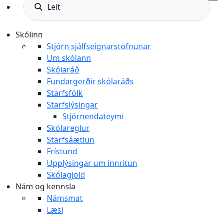
Leit
Skólinn
Stjórn sjálfseignarstofnunar
Um skólann
Skólaráð
Fundargerðir skólaráðs
Starfsfólk
Starfslýsingar
Stjórnendateymi
Skólareglur
Starfsáætlun
Frístund
Upplýsingar um innritun
Skólagjöld
Nám og kennsla
Námsmat
Læsi