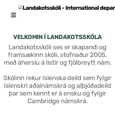
VELKOMIN Í LANDAKOTSSKÓLA
Landakotsskóli ses er skapandi og
framsækinn skóli, stofnaður 2005,
Stjórn sjálfseignarstofnunar
með áherslu á listir og fjölbreytt nám.
Um skólann
Skólinn rekur íslenska deild sem fylgir
Skólaráð
íslenskri aðalnámskrá og alþjóðadeild
Fundargerðir skólaráðs
þar sem kennt er á ensku og fylgir
Cambridge námskrá.
Starfsfólk
Starfslýsingar