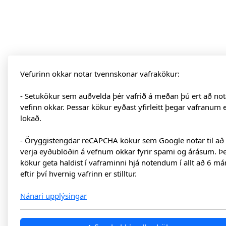
Vefurinn okkar notar tvennskonar vafrakökur:
- Setukökur sem auðvelda þér vafrið á meðan þú ert að not
vefinn okkar. Þessar kökur eyðast yfirleitt þegar vafranum 
lokað.
- Öryggistengdar reCAPCHA kökur sem Google notar til að
verja eyðublöðin á vefnum okkar fyrir spami og árásum. Þ
kökur geta haldist í vaframinni hjá notendum í allt að 6 má
eftir því hvernig vafrinn er stilltur.
Nánari upplýsingar