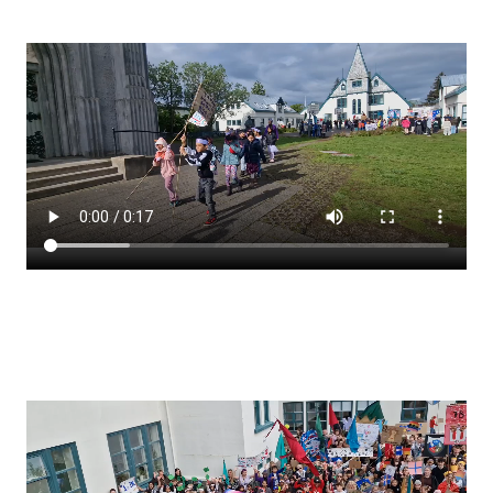
Stjórnendateymi
Skólareglur
Starfsáætlun
Frístund
Upplýsingar um innritun
Skólagjöld
Námsmat
Læsi