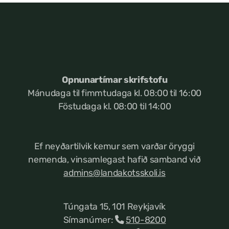
Opnunartímar skrifstofu
Mánudaga til fimmtudaga kl. 08:00 til 16:00
Föstudaga kl. 08:00 til 14:00
Ef neyðartilvik kemur
sem varðar öryggi
nemenda, vinsamlegast hafið samband við
admins@landakotsskoli.is
Túngata 15, 101 Reykjavík
Símanúmer:
510-8200