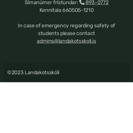
Símanúmer frístundar:
893-0772
Kennitala 660505-1210
In case of emergency regarding safety of
students please contact
admins@landakotsskoli.is
©2023 Landakotsskóli