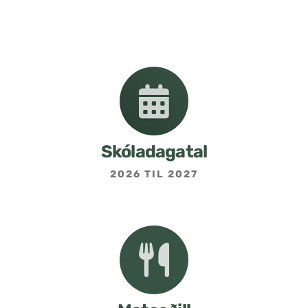
Nemendafélag
Bekkjarfulltrúar
Samstarf heimilis og skóla
Áætlanir og stefnur
Skóladagatal
2026 TIL 2027
Fréttabréf frá skólastjóra
Allar fréttir