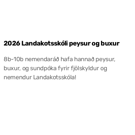
2026 Landakotsskóli peysur og buxur
8b-10b nemendaráð hafa hannað peysur,
buxur, og sundpóka fyrir fjölskyldur og
nemendur Landakotsskóla!