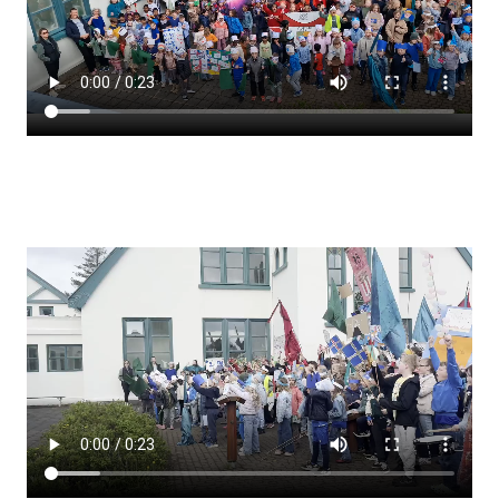
Lestrarheftin
Náms- og kennsluáætlanir
Námsráðgjafi
Samsöngur
Stoðþjónusta
Stundaskrár
Valgreinar
Umsókn um val utanskóla
Foreldrafélag