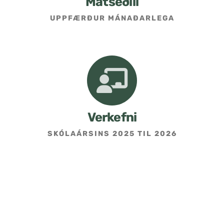
Matseðill
UPPFÆRÐUR MÁNAÐARLEGA
Umsókn um skólavist
Hafðu samband
Kennarasíða
Verkefni
SKÓLAÁRSINS 2025 TIL 2026