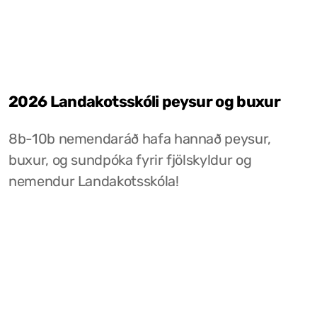
2026 Landakotsskóli peysur og buxur
8b-10b nemendaráð hafa hannað peysur,
buxur, og sundpóka fyrir fjölskyldur og
nemendur Landakotsskóla!