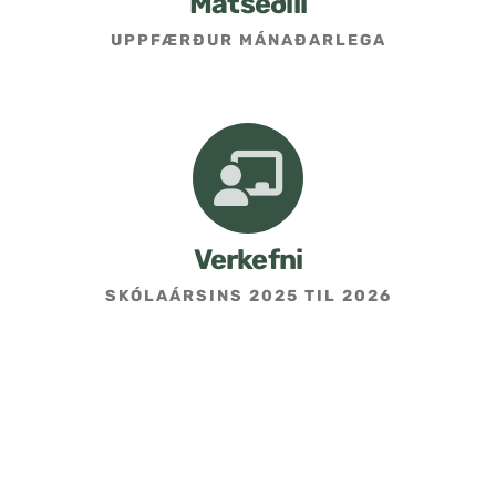
Matseðill
UPPFÆRÐUR MÁNAÐARLEGA
Umsókn um skólavist
Hafðu samband
Kennarasíða
Verkefni
SKÓLAÁRSINS 2025 TIL 2026