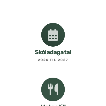
Nemendafélag
Bekkjarfulltrúar
Samstarf heimilis og skóla
Áætlanir og stefnur
Skóladagatal
2026 TIL 2027
Fréttabréf frá skólastjóra
Allar fréttir