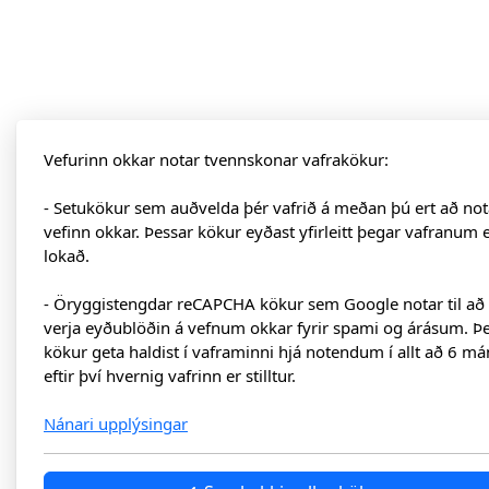
Vefurinn okkar notar tvennskonar vafrakökur:
- Setukökur sem auðvelda þér vafrið á meðan þú ert að not
vefinn okkar. Þessar kökur eyðast yfirleitt þegar vafranum 
lokað.
- Öryggistengdar reCAPCHA kökur sem Google notar til að
verja eyðublöðin á vefnum okkar fyrir spami og árásum. Þ
kökur geta haldist í vaframinni hjá notendum í allt að 6 má
eftir því hvernig vafrinn er stilltur.
Nánari upplýsingar