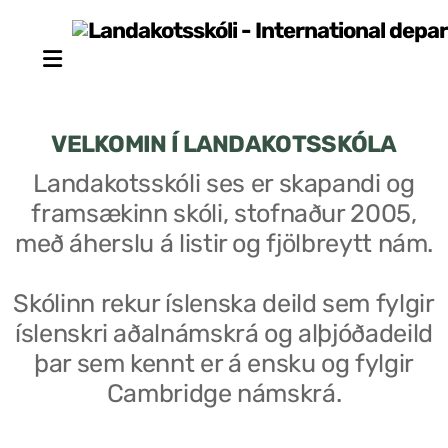
VELKOMIN Í LANDAKOTSSKÓLA
Landakotsskóli ses er skapandi og
framsækinn skóli, stofnaður 2005,
Stjórn sjálfseignarstofnunar
með áherslu á listir og fjölbreytt nám.
Um skólann
Skólinn rekur íslenska deild sem fylgir
Skólaráð
íslenskri aðalnámskrá og alþjóðadeild
Fundargerðir skólaráðs
þar sem kennt er á ensku og fylgir
Cambridge námskrá.
Starfsfólk
Starfslýsingar