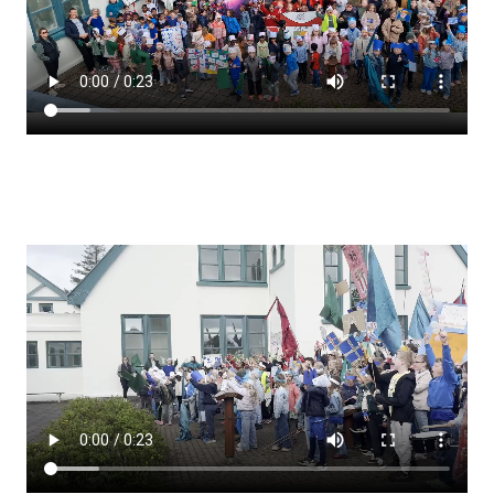
Lestrarheftin
Náms- og kennsluáætlanir
Námsráðgjafi
Samsöngur
Stoðþjónusta
Stundaskrár
Valgreinar
Umsókn um val utanskóla
Foreldrafélag