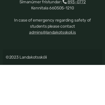
Símanúmer frístundar:
893-0772
Kennitala 660505-1210
In case of emergency regarding safety of
students please contact
admins@landakotsskoli.is
©2023 Landakotsskóli