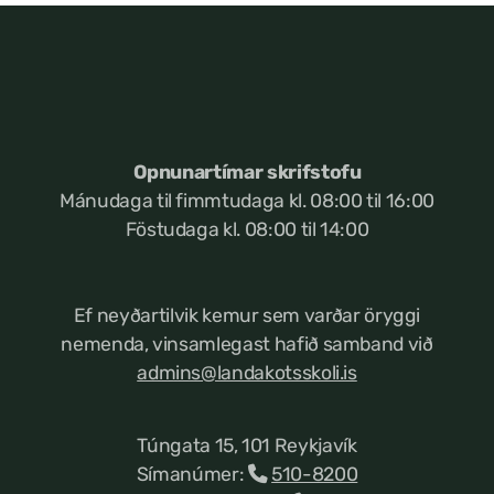
Opnunartímar skrifstofu
Mánudaga til fimmtudaga kl. 08:00 til 16:00
Föstudaga kl. 08:00 til 14:00
Ef neyðartilvik kemur
sem varðar öryggi
nemenda, vinsamlegast hafið samband við
admins@landakotsskoli.is
Túngata 15, 101 Reykjavík
Símanúmer:
510-8200