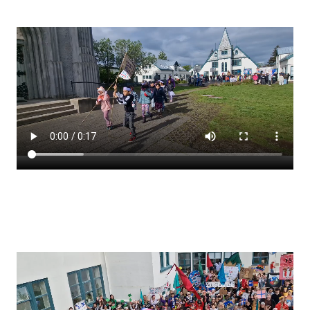
Stjórnendateymi
Skólareglur
Starfsáætlun
Frístund
Upplýsingar um innritun
Skólagjöld
Námsmat
Læsi