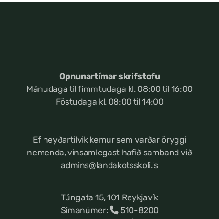
Opnunartímar skrifstofu
Mánudaga til fimmtudaga kl. 08:00 til 16:00
Föstudaga kl. 08:00 til 14:00
Ef neyðartilvik kemur
sem varðar öryggi
nemenda, vinsamlegast hafið samband við
admins@landakotsskoli.is
Túngata 15, 101 Reykjavík
Símanúmer:
510-8200