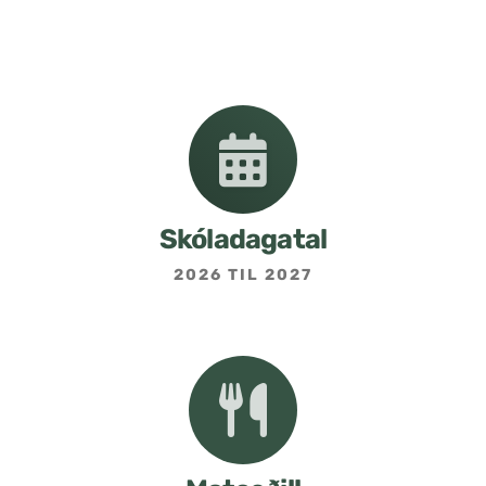
Nemendafélag
Bekkjarfulltrúar
Samstarf heimilis og skóla
Áætlanir og stefnur
Skóladagatal
2026 TIL 2027
Fréttabréf frá skólastjóra
Allar fréttir