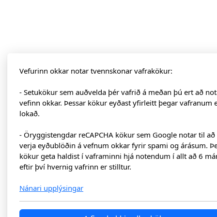
Vefurinn okkar notar tvennskonar vafrakökur:
- Setukökur sem auðvelda þér vafrið á meðan þú ert að not
vefinn okkar. Þessar kökur eyðast yfirleitt þegar vafranum 
lokað.
- Öryggistengdar reCAPCHA kökur sem Google notar til að
verja eyðublöðin á vefnum okkar fyrir spami og árásum. Þ
kökur geta haldist í vaframinni hjá notendum í allt að 6 má
eftir því hvernig vafrinn er stilltur.
Nánari upplýsingar