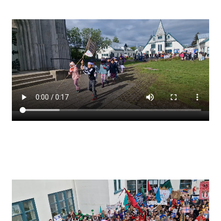
Stjórnendateymi
Skólareglur
Starfsáætlun
Frístund
Upplýsingar um innritun
Skólagjöld
Námsmat
Læsi