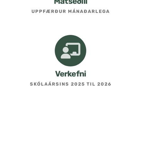
Matseðill
UPPFÆRÐUR MÁNAÐARLEGA
Umsókn um skólavist
Hafðu samband
Kennarasíða
Verkefni
SKÓLAÁRSINS 2025 TIL 2026