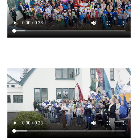
Lestrarheftin
Náms- og kennsluáætlanir
Námsráðgjafi
Samsöngur
Stoðþjónusta
Stundaskrár
Valgreinar
Umsókn um val utanskóla
Foreldrafélag