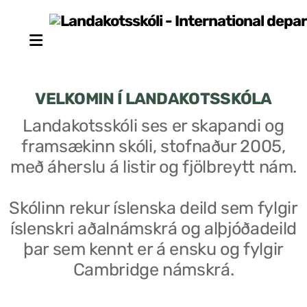
VELKOMIN Í LANDAKOTSSKÓLA
Landakotsskóli ses er skapandi og
framsækinn skóli, stofnaður 2005,
Stjórn sjálfseignarstofnunar
með áherslu á listir og fjölbreytt nám.
Um skólann
Skólinn rekur íslenska deild sem fylgir
Skólaráð
íslenskri aðalnámskrá og alþjóðadeild
Fundargerðir skólaráðs
þar sem kennt er á ensku og fylgir
Cambridge námskrá.
Starfsfólk
Starfslýsingar