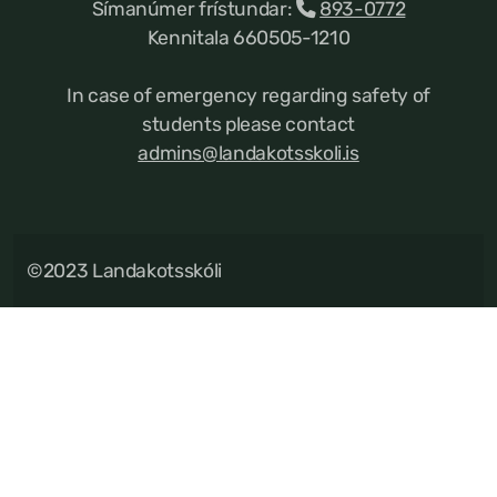
Símanúmer frístundar:
893-0772
Kennitala 660505-1210
In case of emergency regarding safety of
students please contact
admins@landakotsskoli.is
©2023 Landakotsskóli