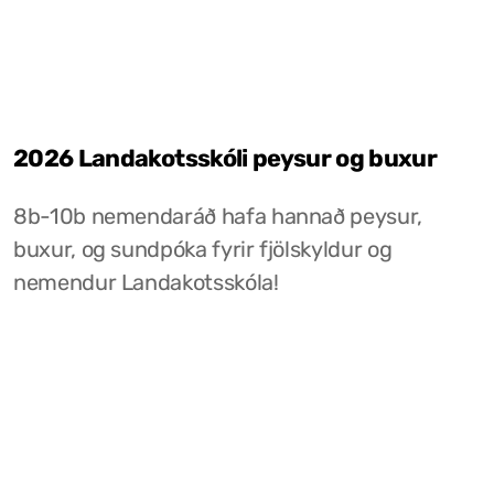
2026 Landakotsskóli peysur og buxur
8b-10b nemendaráð hafa hannað peysur,
buxur, og sundpóka fyrir fjölskyldur og
nemendur Landakotsskóla!