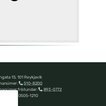
ngata 15, 101 Reykjavík
manúmer:
510-8200
manúmer frístundar:
893-0772
nnitala 660505-1210