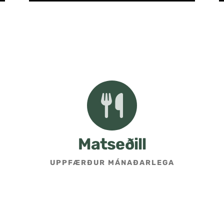
Matseðill
UPPFÆRÐUR MÁNAÐARLEGA