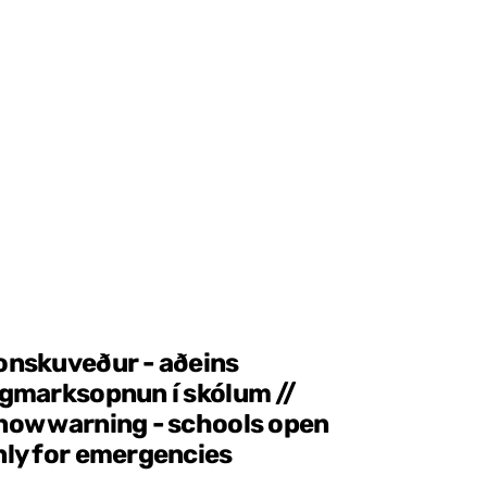
onskuveður - aðeins
ágmarksopnun í skólum //
now warning - schools open
nly for emergencies