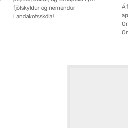
Á 
fjölskyldur og nemendur
ap
Landakotsskóla!
On
Or