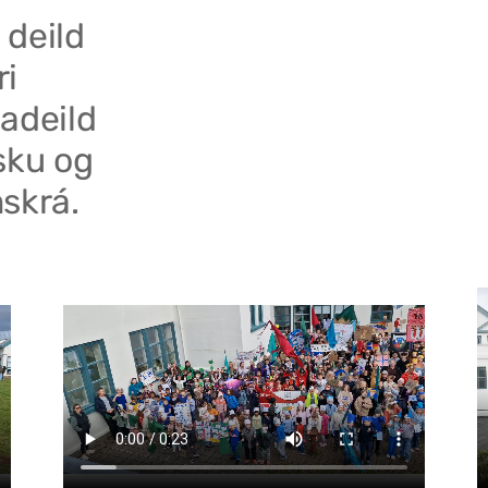
 deild
ri
adeild
sku og
skrá.