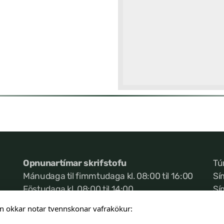
Opnunartímar skrifstofu
Tú
Mánudaga til fimmtudaga kl. 08:00 til 16:00
Sí
Föstudaga kl. 08:00 til 14:00
Sí
Ke
n okkar notar tvennskonar vafrakökur: