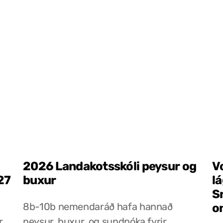
2026 Landakotsskóli peysur og
V
27
buxur
l
S
8b-10b nemendaráð hafa hannað
o
r
peysur, buxur, og sundpóka fyrir