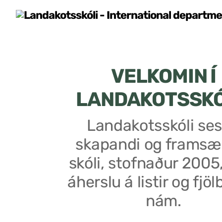
VELKOMIN Í
LANDAKOTSSK
Landakotsskóli ses
skapandi og framsæ
skóli, stofnaður 2005
áherslu á listir og fjöl
nám.