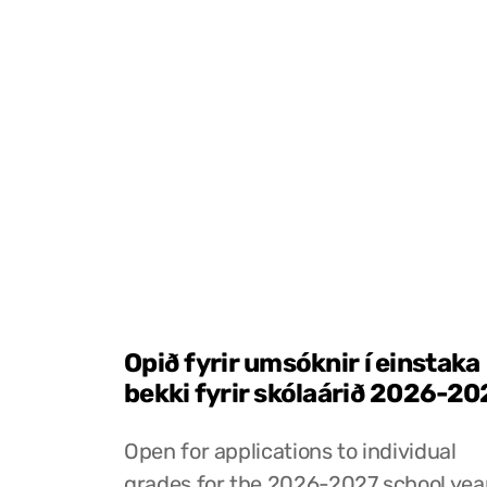
Opið fyrir umsóknir í einstaka
bekki fyrir skólaárið 2026-20
Open for applications to individual
grades for the 2026-2027 school yea