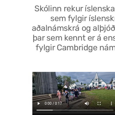
Skólinn rekur íslenska
sem fylgir íslensk
aðalnámskrá og alþjóð
þar sem kennt er á en
fylgir Cambridge nám