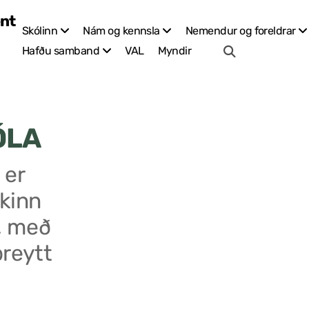
Skólinn
Nám og kennsla
Nemendur og foreldrar
VAL
Myndir
Hafðu samband
ÓLA
 er
kinn
, með
breytt