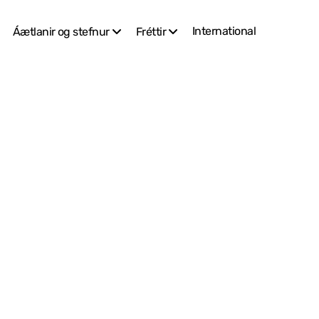
International
Áætlanir og stefnur
Fréttir