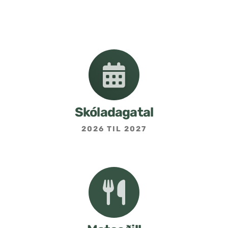
Nemendafélag
Bekkjarfulltrúar
Samstarf heimilis og skóla
Áætlanir og stefnur
Skóladagatal
2026 TIL 2027
Fréttabréf frá skólastjóra
Allar fréttir