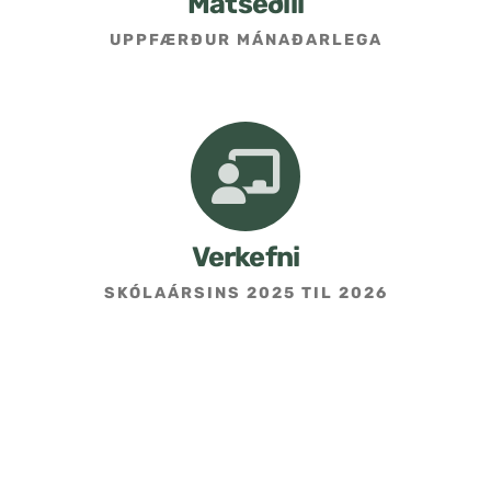
Matseðill
UPPFÆRÐUR MÁNAÐARLEGA
Umsókn um skólavist
Hafðu samband
Kennarasíða
Verkefni
SKÓLAÁRSINS 2025 TIL 2026