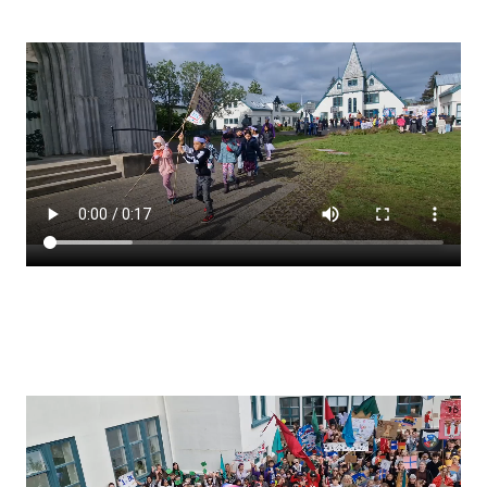
Stjórnendateymi
Skólareglur
Starfsáætlun
Frístund
Upplýsingar um innritun
Skólagjöld
Námsmat
Læsi