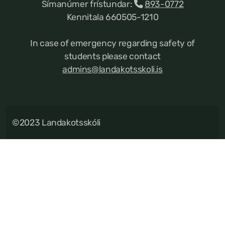
Símanúmer frístundar:
893-0772
Kennitala 660505-1210
In case of emergency regarding safety of
students please contact
admins@landakotsskoli.is
©2023 Landakotsskóli