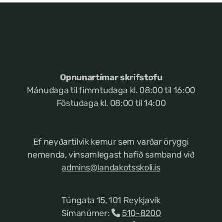
Opnunartímar skrifstofu
Mánudaga til fimmtudaga kl. 08:00 til 16:00
Föstudaga kl. 08:00 til 14:00
Ef neyðartilvik kemur
sem varðar öryggi
nemenda, vinsamlegast hafið samband við
admins@landakotsskoli.is
Túngata 15, 101 Reykjavík
Símanúmer:
510-8200