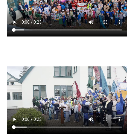
Lestrarheftin
Náms- og kennsluáætlanir
Námsráðgjafi
Samsöngur
Stoðþjónusta
Stundaskrár
Valgreinar
Umsókn um val utanskóla
Foreldrafélag