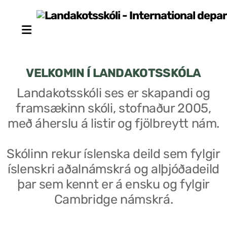
VELKOMIN Í LANDAKOTSSKÓLA
Landakotsskóli ses er skapandi og
framsækinn skóli, stofnaður 2005,
Stjórn sjálfseignarstofnunar
með áherslu á listir og fjölbreytt nám.
Um skólann
Skólinn rekur íslenska deild sem fylgir
Skólaráð
íslenskri aðalnámskrá og alþjóðadeild
Fundargerðir skólaráðs
þar sem kennt er á ensku og fylgir
Cambridge námskrá.
Starfsfólk
Starfslýsingar