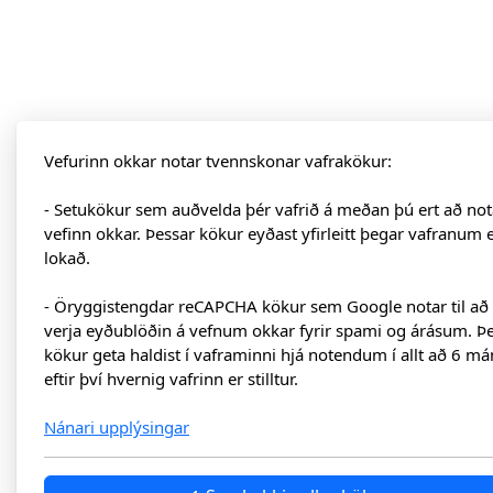
Vefurinn okkar notar tvennskonar vafrakökur:
- Setukökur sem auðvelda þér vafrið á meðan þú ert að not
vefinn okkar. Þessar kökur eyðast yfirleitt þegar vafranum 
lokað.
- Öryggistengdar reCAPCHA kökur sem Google notar til að
verja eyðublöðin á vefnum okkar fyrir spami og árásum. Þ
kökur geta haldist í vaframinni hjá notendum í allt að 6 má
eftir því hvernig vafrinn er stilltur.
Nánari upplýsingar