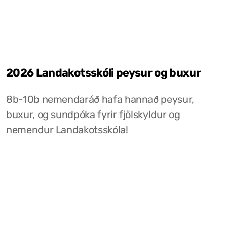
2026 Landakotsskóli peysur og buxur
8b-10b nemendaráð hafa hannað peysur,
buxur, og sundpóka fyrir fjölskyldur og
nemendur Landakotsskóla!