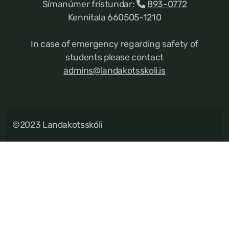
Símanúmer frístundar:
893-0772
Kennitala 660505-1210
In case of emergency regarding safety of
students please contact
admins@landakotsskoli.is
©2023 Landakotsskóli