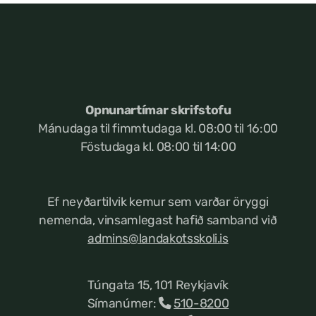
Opnunartímar skrifstofu
Mánudaga til fimmtudaga kl. 08:00 til 16:00
Föstudaga kl. 08:00 til 14:00
Ef neyðartilvik kemur
sem varðar öryggi
nemenda, vinsamlegast hafið samband við
admins@landakotsskoli.is
Túngata 15, 101 Reykjavík
Símanúmer:
510-8200