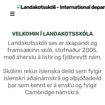
VELKOMIN Í LANDAKOTSSKÓLA
Landakotsskóli ses er skapandi og
framsækinn skóli, stofnaður 2005,
Stjórn sjálfseignarstofnunar
með áherslu á listir og fjölbreytt nám.
Um skólann
Skólinn rekur íslenska deild sem fylgir
Skólaráð
íslenskri aðalnámskrá og alþjóðadeild
Fundargerðir skólaráðs
þar sem kennt er á ensku og fylgir
Cambridge námskrá.
Starfsfólk
Starfslýsingar