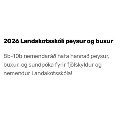
2026 Landakotsskóli peysur og buxur
8b-10b nemendaráð hafa hannað peysur,
buxur, og sundpóka fyrir fjölskyldur og
nemendur Landakotsskóla!