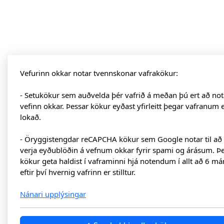
Vefurinn okkar notar tvennskonar vafrakökur:
- Setukökur sem auðvelda þér vafrið á meðan þú ert að not
vefinn okkar. Þessar kökur eyðast yfirleitt þegar vafranum 
lokað.
- Öryggistengdar reCAPCHA kökur sem Google notar til að
verja eyðublöðin á vefnum okkar fyrir spami og árásum. Þ
kökur geta haldist í vaframinni hjá notendum í allt að 6 má
eftir því hvernig vafrinn er stilltur.
Nánari upplýsingar