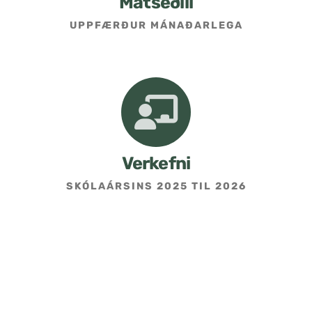
Matseðill
UPPFÆRÐUR MÁNAÐARLEGA
Umsókn um skólavist
Hafðu samband
Kennarasíða
Verkefni
SKÓLAÁRSINS 2025 TIL 2026