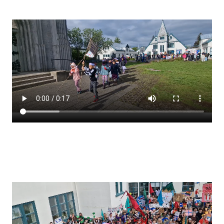
Stjórnendateymi
Skólareglur
Starfsáætlun
Frístund
Upplýsingar um innritun
Skólagjöld
Námsmat
Læsi