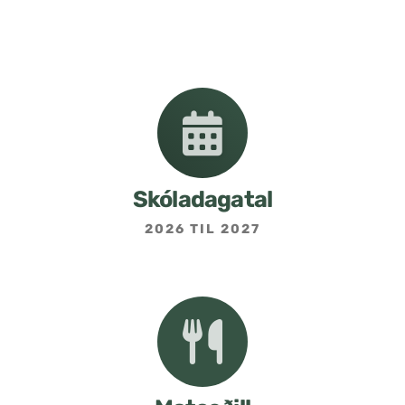
Nemendafélag
Bekkjarfulltrúar
Samstarf heimilis og skóla
Áætlanir og stefnur
Skóladagatal
2026 TIL 2027
Fréttabréf frá skólastjóra
Allar fréttir