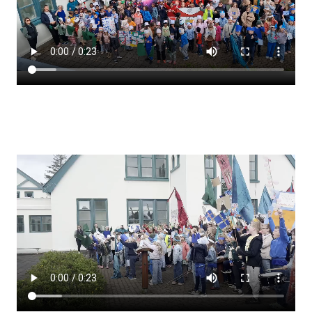
Lestrarheftin
Náms- og kennsluáætlanir
Námsráðgjafi
Samsöngur
Stoðþjónusta
Stundaskrár
Valgreinar
Umsókn um val utanskóla
Foreldrafélag