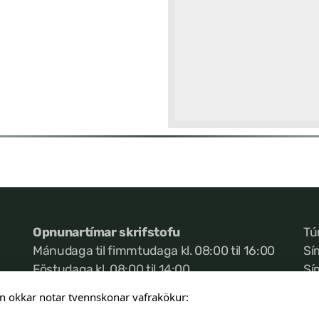
Opnunartímar skrifstofu
Tú
Mánudaga til fimmtudaga kl. 08:00 til 16:00
Sí
Föstudaga kl. 08:00 til 14:00
Sí
Ke
n okkar notar tvennskonar vafrakökur: