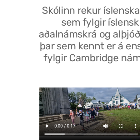
Skólinn rekur íslenska
sem fylgir íslensk
aðalnámskrá og alþjóð
þar sem kennt er á en
fylgir Cambridge nám