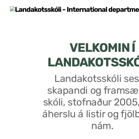
VELKOMIN Í
LANDAKOTSSK
Landakotsskóli ses
skapandi og framsæ
skóli, stofnaður 2005
áherslu á listir og fjöl
nám.