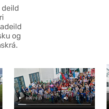
 deild
ri
adeild
sku og
skrá.