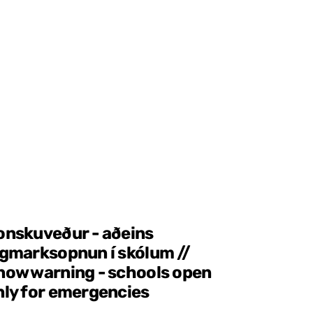
onskuveður - aðeins
ágmarksopnun í skólum //
now warning - schools open
nly for emergencies