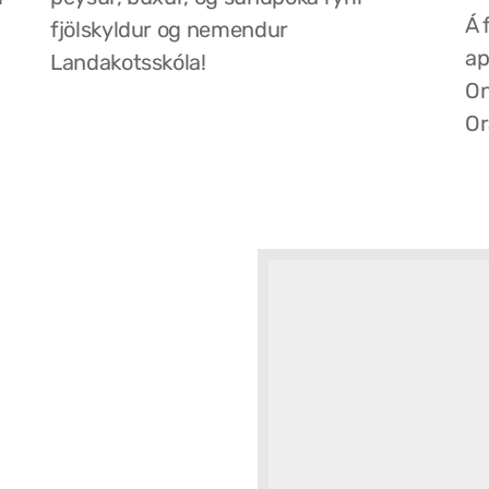
Á 
fjölskyldur og nemendur
ap
Landakotsskóla!
On
Or