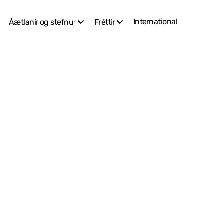
International
Áætlanir og stefnur
Fréttir