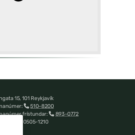
ngata 15, 101 Reykjavík
manúmer:
510-8200
manúmer frístundar:
893-0772
nnitala 660505-1210