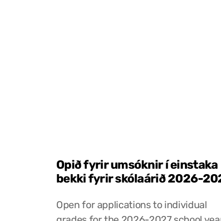
Opið fyrir umsóknir í einstaka
bekki fyrir skólaárið 2026-20
Open for applications to individual
grades for the 2026-2027 school yea