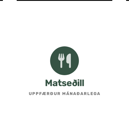
Matseðill
UPPFÆRÐUR MÁNAÐARLEGA