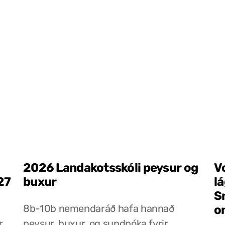
2026 Landakotsskóli peysur og
V
27
buxur
l
S
8b-10b nemendaráð hafa hannað
o
r
peysur, buxur, og sundpóka fyrir