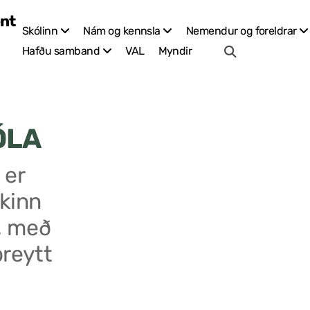
Skólinn
Nám og kennsla
Nemendur og foreldrar
VAL
Myndir
Hafðu samband
ÓLA
 er
kinn
, með
breytt