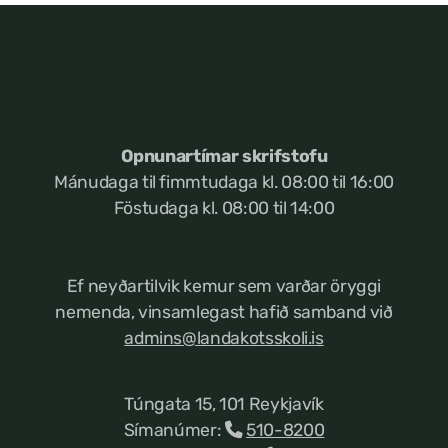
Opnunartímar skrifstofu
Mánudaga til fimmtudaga kl. 08:00 til 16:00
Föstudaga kl. 08:00 til 14:00
Ef neyðartilvik kemur
sem varðar öryggi
nemenda, vinsamlegast hafið samband við
admins@landakotsskoli.is
Túngata 15, 101 Reykjavík
Símanúmer:
510-8200