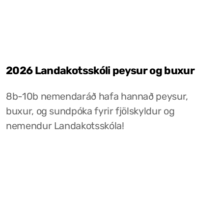
2026 Landakotsskóli peysur og buxur
8b-10b nemendaráð hafa hannað peysur,
buxur, og sundpóka fyrir fjölskyldur og
nemendur Landakotsskóla!