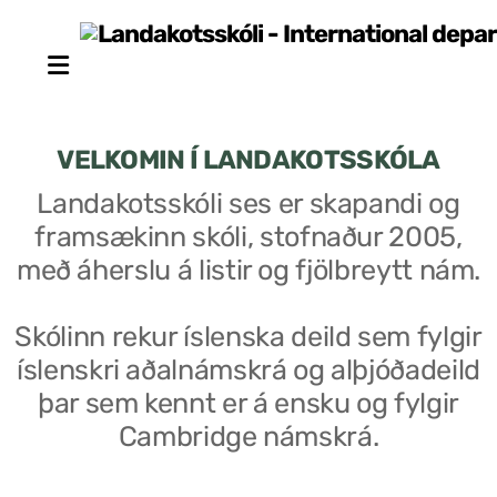
VELKOMIN Í LANDAKOTSSKÓLA
Landakotsskóli ses er skapandi og
framsækinn skóli, stofnaður 2005,
Stjórn sjálfseignarstofnunar
með áherslu á listir og fjölbreytt nám.
Um skólann
Skólinn rekur íslenska deild sem fylgir
Skólaráð
íslenskri aðalnámskrá og alþjóðadeild
Fundargerðir skólaráðs
þar sem kennt er á ensku og fylgir
Cambridge námskrá.
Starfsfólk
Starfslýsingar