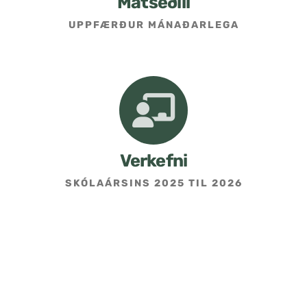
Matseðill
UPPFÆRÐUR MÁNAÐARLEGA
Umsókn um skólavist
Hafðu samband
Kennarasíða
Verkefni
SKÓLAÁRSINS 2025 TIL 2026