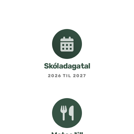
Nemendafélag
Bekkjarfulltrúar
Samstarf heimilis og skóla
Áætlanir og stefnur
Skóladagatal
2026 TIL 2027
Fréttabréf frá skólastjóra
Allar fréttir