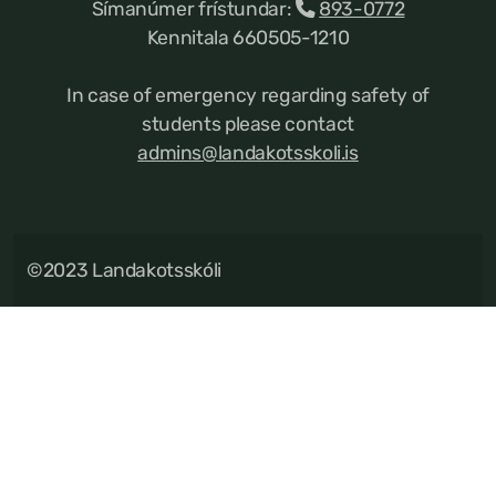
Símanúmer frístundar:
893-0772
Kennitala 660505-1210
In case of emergency regarding safety of
students please contact
admins@landakotsskoli.is
©2023 Landakotsskóli