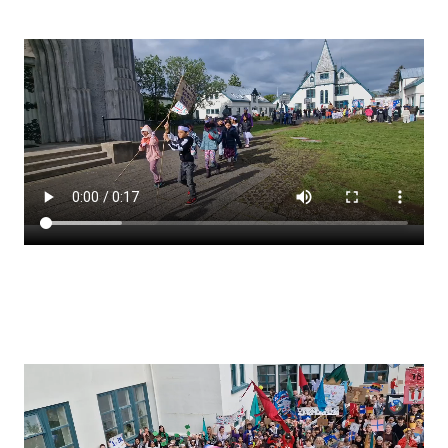
Stjórnendateymi
Skólareglur
Starfsáætlun
Frístund
Upplýsingar um innritun
Skólagjöld
Námsmat
Læsi