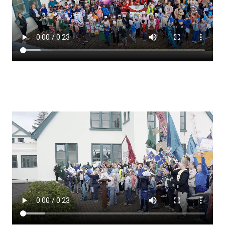
Lestrarheftin
Náms- og kennsluáætlanir
Námsráðgjafi
Samsöngur
Stoðþjónusta
Stundaskrár
Valgreinar
Umsókn um val utanskóla
Foreldrafélag