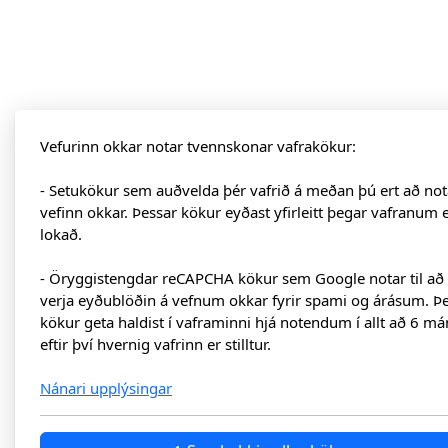
Vefurinn okkar notar tvennskonar vafrakökur:
- Setukökur sem auðvelda þér vafrið á meðan þú ert að not
vefinn okkar. Þessar kökur eyðast yfirleitt þegar vafranum 
lokað.
- Öryggistengdar reCAPCHA kökur sem Google notar til að
verja eyðublöðin á vefnum okkar fyrir spami og árásum. Þ
kökur geta haldist í vaframinni hjá notendum í allt að 6 má
eftir því hvernig vafrinn er stilltur.
Nánari upplýsingar