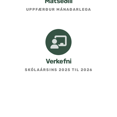
Matseðill
UPPFÆRÐUR MÁNAÐARLEGA
Umsókn um skólavist
Hafðu samband
Kennarasíða
Verkefni
SKÓLAÁRSINS 2025 TIL 2026