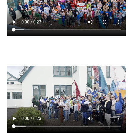
Lestrarheftin
Náms- og kennsluáætlanir
Námsráðgjafi
Samsöngur
Stoðþjónusta
Stundaskrár
Valgreinar
Umsókn um val utanskóla
Foreldrafélag