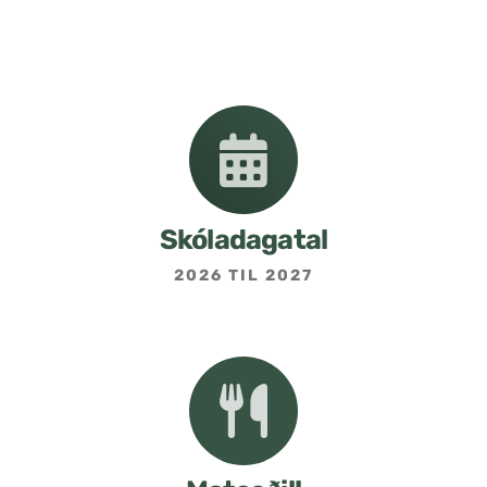
Nemendafélag
Bekkjarfulltrúar
Samstarf heimilis og skóla
Áætlanir og stefnur
Skóladagatal
2026 TIL 2027
Fréttabréf frá skólastjóra
Allar fréttir