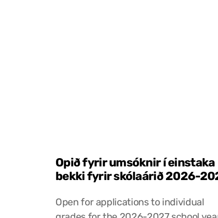
Opið fyrir umsóknir í einstaka
bekki fyrir skólaárið 2026-20
Open for applications to individual
grades for the 2026-2027 school yea