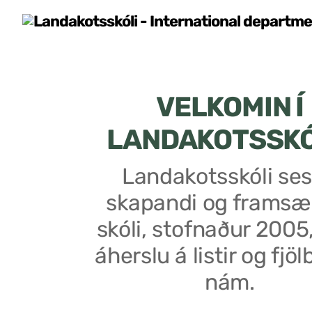
VELKOMIN Í
LANDAKOTSSK
Landakotsskóli ses
skapandi og framsæ
skóli, stofnaður 2005
áherslu á listir og fjöl
nám.