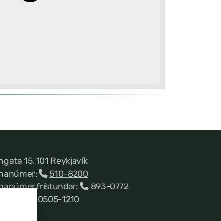
ngata 15, 101 Reykjavík
manúmer:
510-8200
manúmer frístundar:
893-0772
nnitala 660505-1210