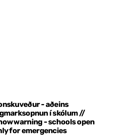
onskuveður - aðeins
ágmarksopnun í skólum //
now warning - schools open
nly for emergencies