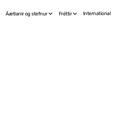
International
Áætlanir og stefnur
Fréttir