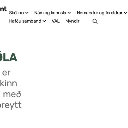
Skólinn
Nám og kennsla
Nemendur og foreldrar
VAL
Myndir
Hafðu samband
ÓLA
 er
kinn
, með
breytt