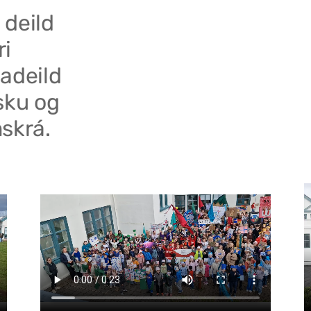
 deild
ri
adeild
sku og
skrá.