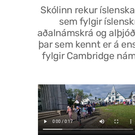
Skólinn rekur íslenska
sem fylgir íslensk
aðalnámskrá og alþjóð
þar sem kennt er á en
fylgir Cambridge nám