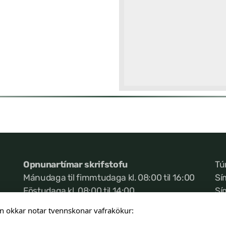
Opnunartímar skrifstofu
Tú
Mánudaga til fimmtudaga kl. 08:00 til 16:00
Sí
Föstudaga kl. 08:00 til 14:00
Sí
Ke
n okkar notar tvennskonar vafrakökur: