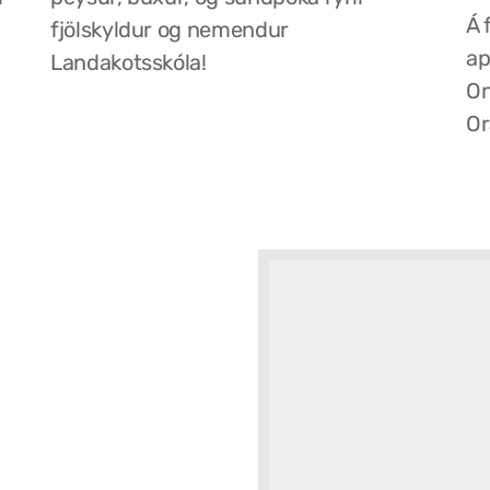
Á 
fjölskyldur og nemendur
ap
Landakotsskóla!
On
Or