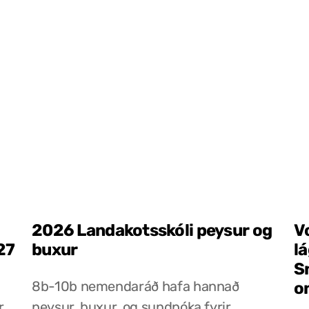
2026 Landakotsskóli peysur og
V
27
buxur
l
S
8b-10b nemendaráð hafa hannað
o
r
peysur, buxur, og sundpóka fyrir