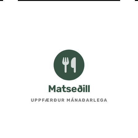
Matseðill
UPPFÆRÐUR MÁNAÐARLEGA