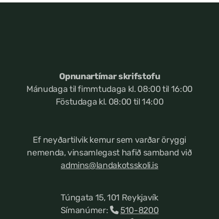
Opnunartímar skrifstofu
Mánudaga til fimmtudaga kl. 08:00 til 16:00
Föstudaga kl. 08:00 til 14:00
Ef neyðartilvik kemur
sem varðar öryggi
nemenda, vinsamlegast hafið samband við
admins@landakotsskoli.is
Túngata 15, 101 Reykjavík
Símanúmer:
510-8200