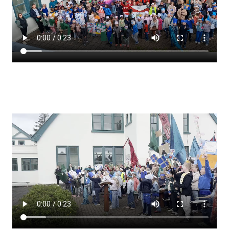
Lestrarheftin
Náms- og kennsluáætlanir
Námsráðgjafi
Samsöngur
Stoðþjónusta
Stundaskrár
Valgreinar
Umsókn um val utanskóla
Foreldrafélag