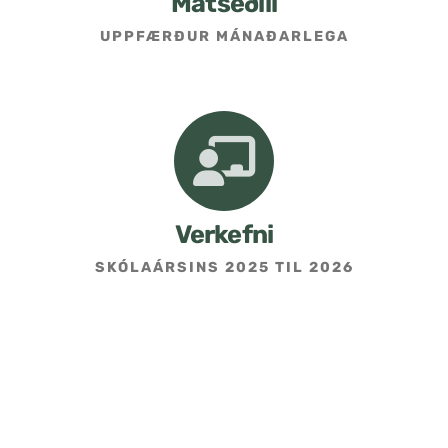
Matseðill
UPPFÆRÐUR MÁNAÐARLEGA
Umsókn um skólavist
Hafðu samband
Kennarasíða
Verkefni
SKÓLAÁRSINS 2025 TIL 2026