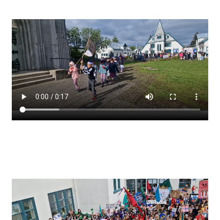
Stjórnendateymi
Skólareglur
Starfsáætlun
Frístund
Upplýsingar um innritun
Skólagjöld
Námsmat
Læsi