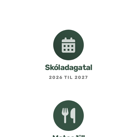
Nemendafélag
Bekkjarfulltrúar
Samstarf heimilis og skóla
Áætlanir og stefnur
Skóladagatal
2026 TIL 2027
Fréttabréf frá skólastjóra
Allar fréttir