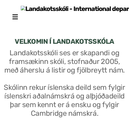
VELKOMIN Í LANDAKOTSSKÓLA
Landakotsskóli ses er skapandi og
framsækinn skóli, stofnaður 2005,
Stjórn sjálfseignarstofnunar
með áherslu á listir og fjölbreytt nám.
Um skólann
Skólinn rekur íslenska deild sem fylgir
Skólaráð
íslenskri aðalnámskrá og alþjóðadeild
Fundargerðir skólaráðs
þar sem kennt er á ensku og fylgir
Cambridge námskrá.
Starfsfólk
Starfslýsingar