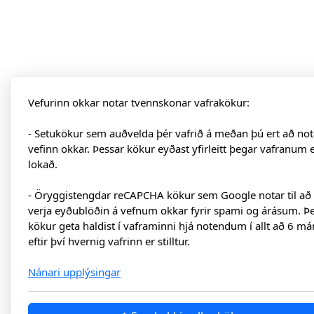
Vefurinn okkar notar tvennskonar vafrakökur:
- Setukökur sem auðvelda þér vafrið á meðan þú ert að not
vefinn okkar. Þessar kökur eyðast yfirleitt þegar vafranum 
lokað.
- Öryggistengdar reCAPCHA kökur sem Google notar til að
verja eyðublöðin á vefnum okkar fyrir spami og árásum. Þ
kökur geta haldist í vaframinni hjá notendum í allt að 6 má
eftir því hvernig vafrinn er stilltur.
Nánari upplýsingar