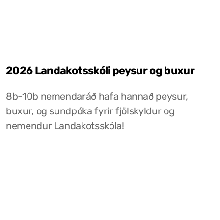
2026 Landakotsskóli peysur og buxur
8b-10b nemendaráð hafa hannað peysur,
buxur, og sundpóka fyrir fjölskyldur og
nemendur Landakotsskóla!