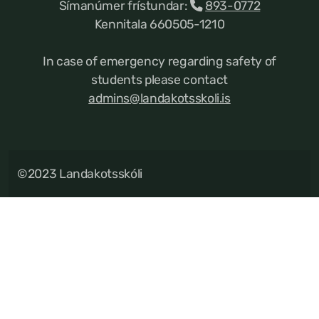
Símanúmer frístundar:
893-0772
Kennitala 660505-1210
In case of emergency regarding safety of
students please contact
admins@landakotsskoli.is
©2023 Landakotsskóli