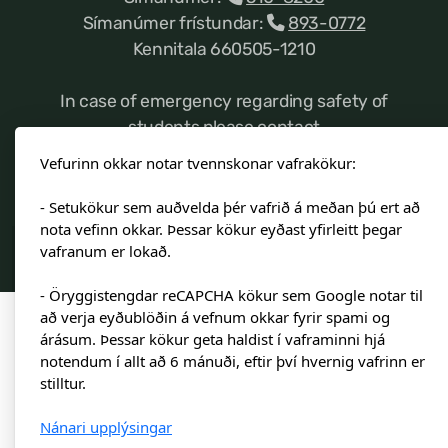
Símanúmer frístundar:
893-0772
Kennitala 660505-1210
In case of emergency regarding safety of
students please contact
admins@landakotsskoli.is
Vefurinn okkar notar tvennskonar vafrakökur:
- Setukökur sem auðvelda þér vafrið á meðan þú ert að
nota vefinn okkar. Þessar kökur eyðast yfirleitt þegar
vafranum er lokað.
©2023 Landakotsskóli
- Öryggistengdar reCAPCHA kökur sem Google notar til
að verja eyðublöðin á vefnum okkar fyrir spami og
árásum. Þessar kökur geta haldist í vaframinni hjá
notendum í allt að 6 mánuði, eftir því hvernig vafrinn er
stilltur.
Nánari upplýsingar