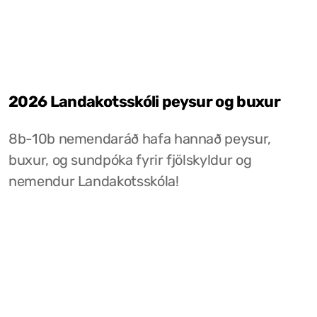
2026 Landakotsskóli peysur og buxur
8b-10b nemendaráð hafa hannað peysur,
buxur, og sundpóka fyrir fjölskyldur og
nemendur Landakotsskóla!