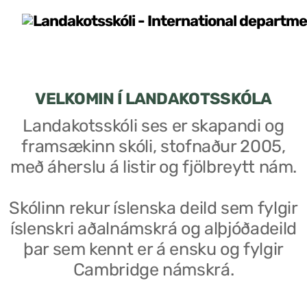
VELKOMIN Í LANDAKOTSSKÓLA
Landakotsskóli ses er skapandi og
framsækinn skóli, stofnaður 2005,
með áherslu á listir og fjölbreytt nám.
Skólinn rekur íslenska deild sem fylgir
íslenskri aðalnámskrá og alþjóðadeild
þar sem kennt er á ensku og fylgir
Cambridge námskrá.