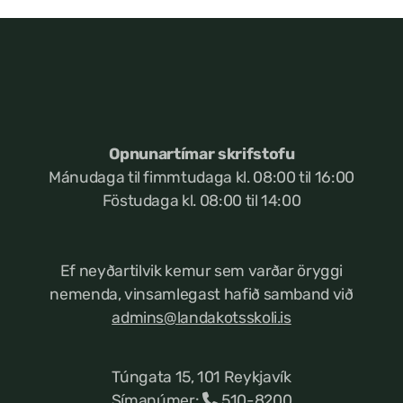
Opnunartímar skrifstofu
Mánudaga til fimmtudaga kl. 08:00 til 16:00
Föstudaga kl. 08:00 til 14:00
Ef neyðartilvik kemur
sem varðar öryggi
nemenda, vinsamlegast hafið samband við
admins@landakotsskoli.is
Túngata 15, 101 Reykjavík
Símanúmer:
510-8200