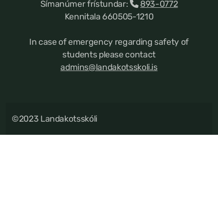
Símanúmer frístundar:
893-0772
Kennitala 660505-1210
In case of emergency regarding safety of
students please contact
admins@landakotsskoli.is
©2023 Landakotsskóli