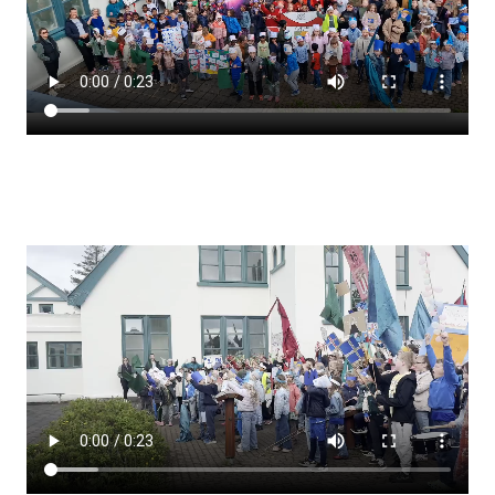
Lestrarheftin
Náms- og kennsluáætlanir
Námsráðgjafi
Samsöngur
Stoðþjónusta
Stundaskrár
Valgreinar
Umsókn um val utanskóla
Foreldrafélag