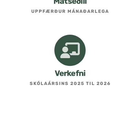
Matseðill
UPPFÆRÐUR MÁNAÐARLEGA
Umsókn um skólavist
Hafðu samband
Kennarasíða
Verkefni
SKÓLAÁRSINS 2025 TIL 2026