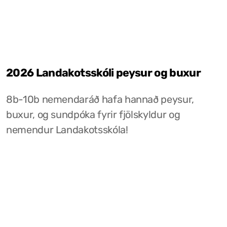
2026 Landakotsskóli peysur og buxur
8b-10b nemendaráð hafa hannað peysur,
buxur, og sundpóka fyrir fjölskyldur og
nemendur Landakotsskóla!