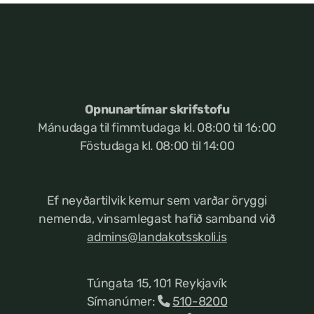
Opnunartímar skrifstofu
Mánudaga til fimmtudaga kl. 08:00 til 16:00
Föstudaga kl. 08:00 til 14:00
Ef neyðartilvik kemur
sem varðar öryggi
nemenda, vinsamlegast hafið samband við
admins@landakotsskoli.is
Túngata 15, 101 Reykjavík
Símanúmer:
510-8200