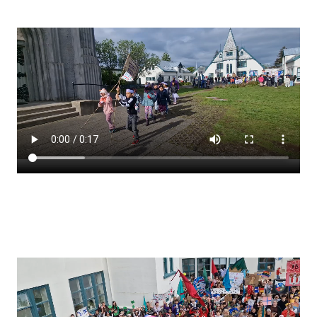
Stjórnendateymi
Skólareglur
Starfsáætlun
Frístund
Upplýsingar um innritun
Skólagjöld
Námsmat
Læsi