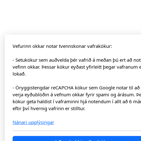
Vefurinn okkar notar tvennskonar vafrakökur:
- Setukökur sem auðvelda þér vafrið á meðan þú ert að not
vefinn okkar. Þessar kökur eyðast yfirleitt þegar vafranum 
lokað.
- Öryggistengdar reCAPCHA kökur sem Google notar til að
verja eyðublöðin á vefnum okkar fyrir spami og árásum. Þ
kökur geta haldist í vaframinni hjá notendum í allt að 6 má
eftir því hvernig vafrinn er stilltur.
Nánari upplýsingar