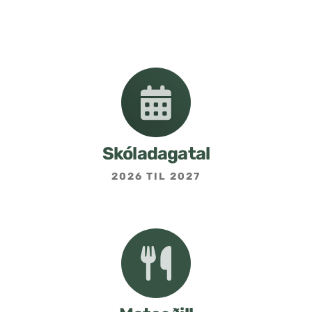
Nemendafélag
Bekkjarfulltrúar
Samstarf heimilis og skóla
Áætlanir og stefnur
Skóladagatal
2026 TIL 2027
Fréttabréf frá skólastjóra
Allar fréttir