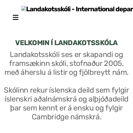
VELKOMIN Í LANDAKOTSSKÓLA
Landakotsskóli ses er skapandi og
framsækinn skóli, stofnaður 2005,
Stjórn sjálfseignarstofnunar
með áherslu á listir og fjölbreytt nám.
Um skólann
Skólinn rekur íslenska deild sem fylgir
Skólaráð
íslenskri aðalnámskrá og alþjóðadeild
Fundargerðir skólaráðs
þar sem kennt er á ensku og fylgir
Cambridge námskrá.
Starfsfólk
Starfslýsingar