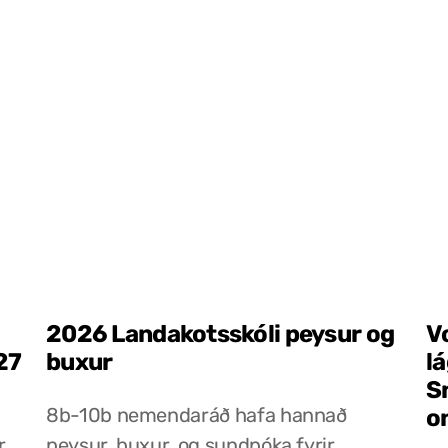
2026 Landakotsskóli peysur og
V
27
buxur
l
S
8b-10b nemendaráð hafa hannað
o
r
peysur, buxur, og sundpóka fyrir