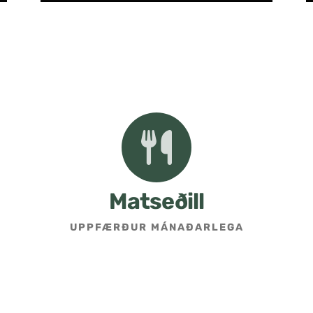
Matseðill
UPPFÆRÐUR MÁNAÐARLEGA