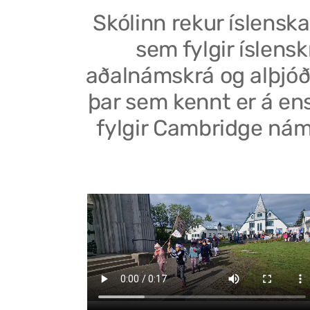
Skólinn rekur íslenska
sem fylgir íslensk
aðalnámskrá og alþjóð
þar sem kennt er á en
fylgir Cambridge nám