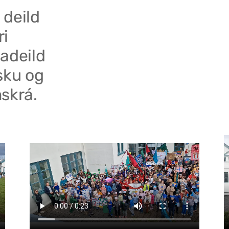
 deild
ri
adeild
sku og
skrá.