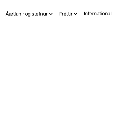
International
Áætlanir og stefnur
Fréttir