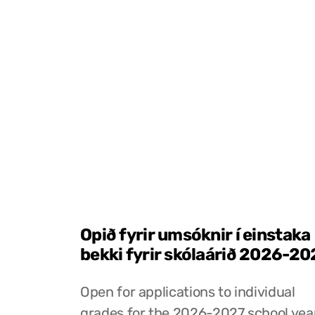
Opið fyrir umsóknir í einstaka
bekki fyrir skólaárið 2026-20
Open for applications to individual
grades for the 2026-2027 school yea