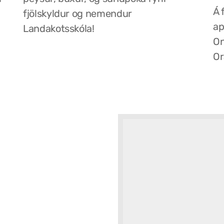
Á 
fjölskyldur og nemendur
ap
Landakotsskóla!
On
Or