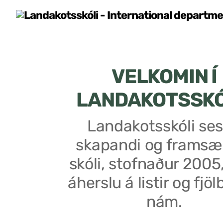
VELKOMIN Í
LANDAKOTSSK
Landakotsskóli ses
skapandi og framsæ
skóli, stofnaður 2005
áherslu á listir og fjöl
nám.