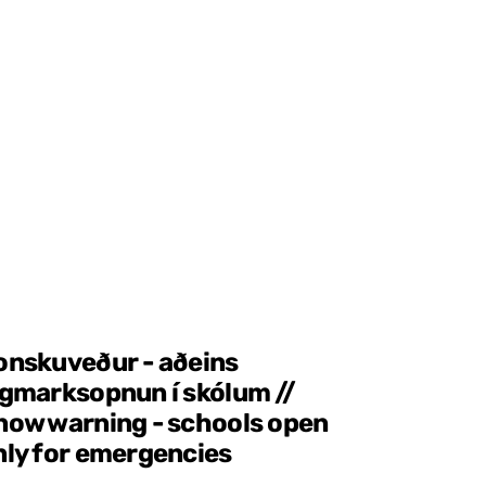
onskuveður - aðeins
ágmarksopnun í skólum //
now warning - schools open
nly for emergencies