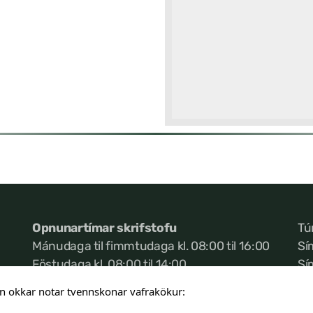
Opnunartímar skrifstofu
Tú
Mánudaga til fimmtudaga kl. 08:00 til 16:00
Sí
Föstudaga kl. 08:00 til 14:00
Sí
Ke
n okkar notar tvennskonar vafrakökur: