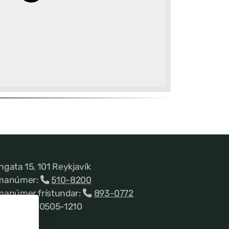
ngata 15, 101 Reykjavík
manúmer:
510-8200
manúmer frístundar:
893-0772
nnitala 660505-1210