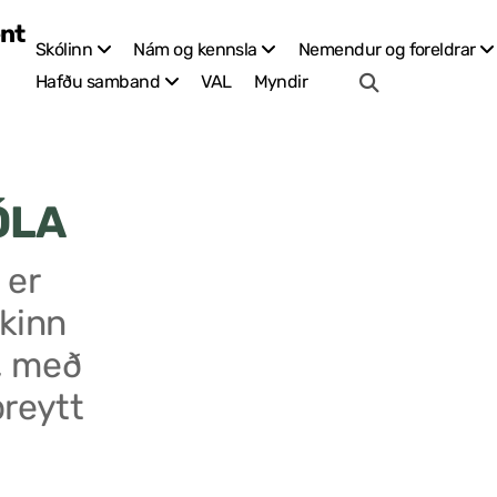
Skólinn
Nám og kennsla
Nemendur og foreldrar
VAL
Myndir
Hafðu samband
ÓLA
 er
kinn
, með
breytt