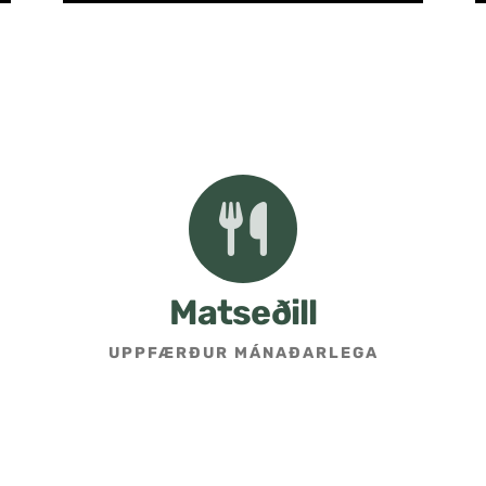
Matseðill
UPPFÆRÐUR MÁNAÐARLEGA