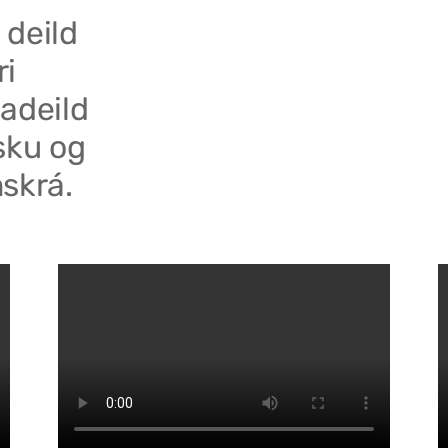
 deild
ri
adeild
sku og
skrá.