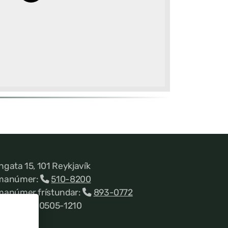
ngata 15, 101 Reykjavík
manúmer:
510-8200
manúmer frístundar:
893-0772
nnitala 660505-1210