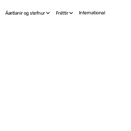
International
Áætlanir og stefnur
Fréttir