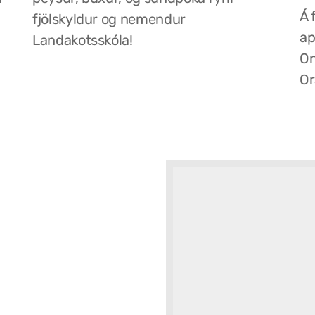
Á 
fjölskyldur og nemendur
ap
Landakotsskóla!
On
Or