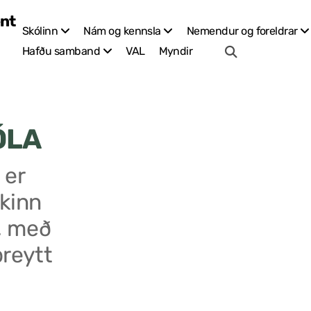
Skólinn
Nám og kennsla
Nemendur og foreldrar
VAL
Myndir
Hafðu samband
ÓLA
 er
kinn
, með
breytt