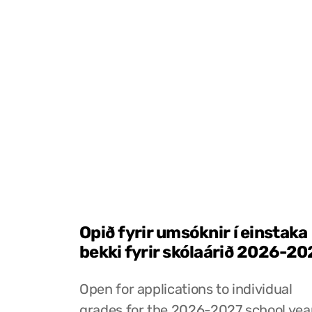
Opið fyrir umsóknir í einstaka
bekki fyrir skólaárið 2026-20
Open for applications to individual
grades for the 2026-2027 school yea