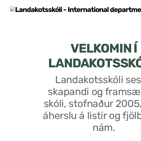
VELKOMIN Í
LANDAKOTSSK
Landakotsskóli ses
skapandi og framsæ
skóli, stofnaður 2005
áherslu á listir og fjöl
nám.