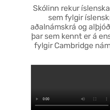
Skólinn rekur íslenska
sem fylgir íslensk
aðalnámskrá og alþjóð
þar sem kennt er á en
fylgir Cambridge nám