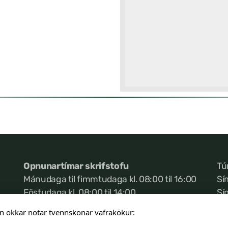
Opnunartímar skrifstofu
Tú
Mánudaga til fimmtudaga kl. 08:00 til 16:00
Sí
Föstudaga kl. 08:00 til 14:00
Sí
Ke
n okkar notar tvennskonar vafrakökur: