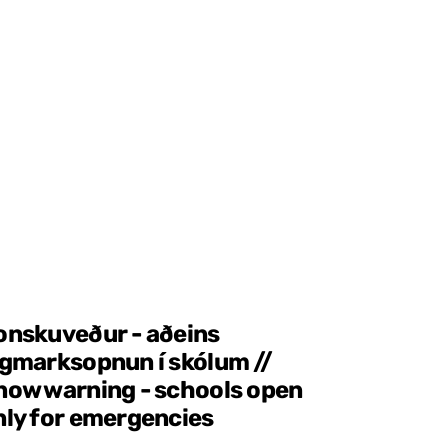
onskuveður - aðeins
ágmarksopnun í skólum //
now warning - schools open
nly for emergencies