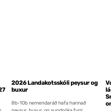
2026 Landakotsskóli peysur og
V
27
buxur
l
S
8b-10b nemendaráð hafa hannað
o
r
peysur, buxur, og sundpóka fyrir