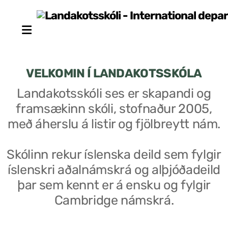
VELKOMIN Í LANDAKOTSSKÓLA
Landakotsskóli ses er skapandi og
framsækinn skóli, stofnaður 2005,
Stjórn sjálfseignarstofnunar
með áherslu á listir og fjölbreytt nám.
Um skólann
Skólinn rekur íslenska deild sem fylgir
Skólaráð
íslenskri aðalnámskrá og alþjóðadeild
Fundargerðir skólaráðs
þar sem kennt er á ensku og fylgir
Cambridge námskrá.
Starfsfólk
Starfslýsingar