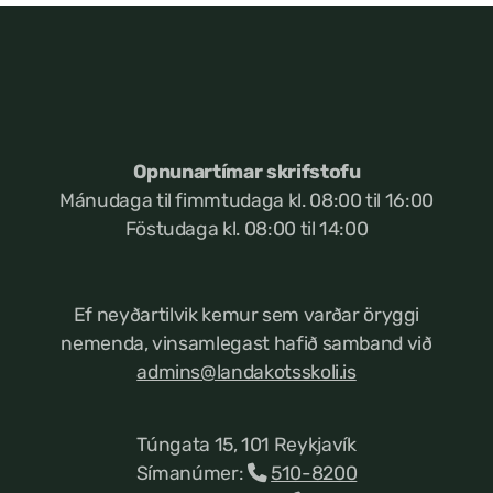
Opnunartímar skrifstofu
Mánudaga til fimmtudaga kl. 08:00 til 16:00
Föstudaga kl. 08:00 til 14:00
Ef neyðartilvik kemur
sem varðar öryggi
nemenda, vinsamlegast hafið samband við
admins@landakotsskoli.is
Túngata 15, 101 Reykjavík
Símanúmer:
510-8200