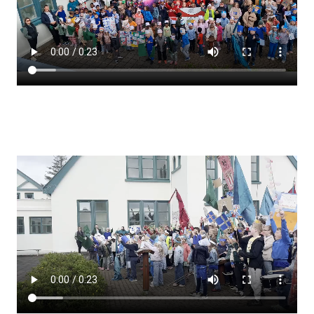
Lestrarheftin
Náms- og kennsluáætlanir
Námsráðgjafi
Samsöngur
Stoðþjónusta
Stundaskrár
Valgreinar
Umsókn um val utanskóla
Foreldrafélag