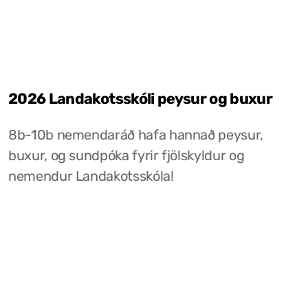
2026 Landakotsskóli peysur og buxur
8b-10b nemendaráð hafa hannað peysur,
buxur, og sundpóka fyrir fjölskyldur og
nemendur Landakotsskóla!