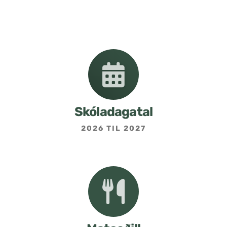
Nemendafélag
Bekkjarfulltrúar
Samstarf heimilis og skóla
Áætlanir og stefnur
Skóladagatal
2026 TIL 2027
Fréttabréf frá skólastjóra
Allar fréttir