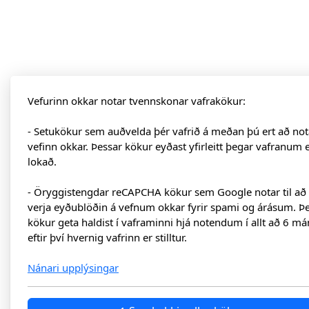
Vefurinn okkar notar tvennskonar vafrakökur:
- Setukökur sem auðvelda þér vafrið á meðan þú ert að not
vefinn okkar. Þessar kökur eyðast yfirleitt þegar vafranum 
lokað.
- Öryggistengdar reCAPCHA kökur sem Google notar til að
verja eyðublöðin á vefnum okkar fyrir spami og árásum. Þ
kökur geta haldist í vaframinni hjá notendum í allt að 6 má
eftir því hvernig vafrinn er stilltur.
Nánari upplýsingar