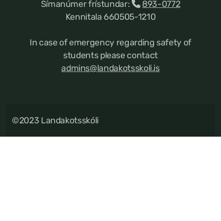
Símanúmer frístundar:
893-0772
Kennitala 660505-1210
In case of emergency regarding safety of
students please contact
admins@landakotsskoli.is
©2023 Landakotsskóli