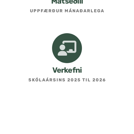
Matseðill
UPPFÆRÐUR MÁNAÐARLEGA
Umsókn um skólavist
Hafðu samband
Kennarasíða
Verkefni
SKÓLAÁRSINS 2025 TIL 2026