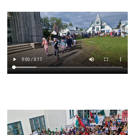
Stjórnendateymi
Skólareglur
Starfsáætlun
Frístund
Upplýsingar um innritun
Skólagjöld
Námsmat
Læsi