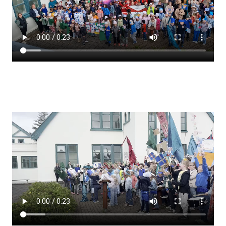
Lestrarheftin
Náms- og kennsluáætlanir
Námsráðgjafi
Samsöngur
Stoðþjónusta
Stundaskrár
Valgreinar
Umsókn um val utanskóla
Foreldrafélag