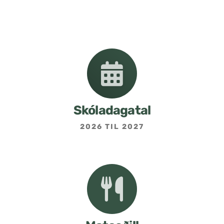
Nemendafélag
Bekkjarfulltrúar
Samstarf heimilis og skóla
Áætlanir og stefnur
Skóladagatal
2026 TIL 2027
Fréttabréf frá skólastjóra
Allar fréttir