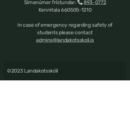
Símanúmer frístundar:
893-0772
Kennitala 660505-1210
In case of emergency regarding safety of
students please contact
admins@landakotsskoli.is
©2023 Landakotsskóli