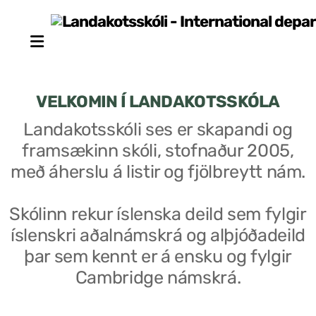
VELKOMIN Í LANDAKOTSSKÓLA
Landakotsskóli ses er skapandi og
framsækinn skóli, stofnaður 2005,
Stjórn sjálfseignarstofnunar
með áherslu á listir og fjölbreytt nám.
Um skólann
Skólinn rekur íslenska deild sem fylgir
Skólaráð
íslenskri aðalnámskrá og alþjóðadeild
Fundargerðir skólaráðs
þar sem kennt er á ensku og fylgir
Cambridge námskrá.
Starfsfólk
Starfslýsingar