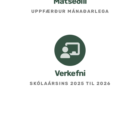
Matseðill
UPPFÆRÐUR MÁNAÐARLEGA
Umsókn um skólavist
Hafðu samband
Kennarasíða
Verkefni
SKÓLAÁRSINS 2025 TIL 2026