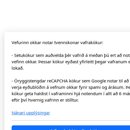
Vefurinn okkar notar tvennskonar vafrakökur:
- Setukökur sem auðvelda þér vafrið á meðan þú ert að not
vefinn okkar. Þessar kökur eyðast yfirleitt þegar vafranum 
lokað.
- Öryggistengdar reCAPCHA kökur sem Google notar til að
verja eyðublöðin á vefnum okkar fyrir spami og árásum. Þ
kökur geta haldist í vaframinni hjá notendum í allt að 6 má
eftir því hvernig vafrinn er stilltur.
Nánari upplýsingar