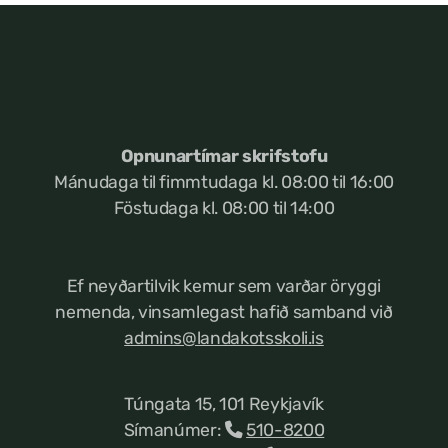
Opnunartímar skrifstofu
Mánudaga til fimmtudaga kl. 08:00 til 16:00
Föstudaga kl. 08:00 til 14:00
Ef neyðartilvik kemur
sem varðar öryggi
nemenda, vinsamlegast hafið samband við
admins@landakotsskoli.is
Túngata 15, 101 Reykjavík
Símanúmer:
510-8200