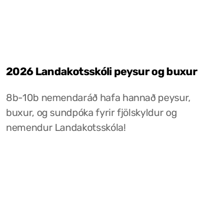
2026 Landakotsskóli peysur og buxur
8b-10b nemendaráð hafa hannað peysur,
buxur, og sundpóka fyrir fjölskyldur og
nemendur Landakotsskóla!