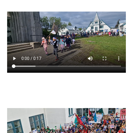
Stjórnendateymi
Skólareglur
Starfsáætlun
Frístund
Upplýsingar um innritun
Skólagjöld
Námsmat
Læsi