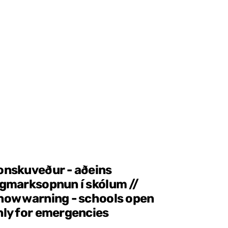
onskuveður - aðeins
ágmarksopnun í skólum //
now warning - schools open
nly for emergencies