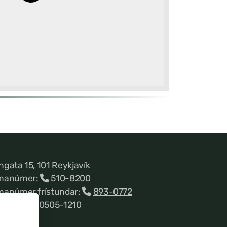
ngata 15, 101 Reykjavík
manúmer:
510-8200
manúmer frístundar:
893-0772
nnitala 660505-1210