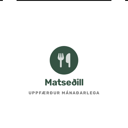
Matseðill
UPPFÆRÐUR MÁNAÐARLEGA