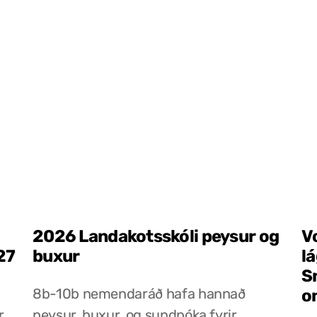
2026 Landakotsskóli peysur og
V
27
buxur
l
S
8b-10b nemendaráð hafa hannað
o
r
peysur, buxur, og sundpóka fyrir