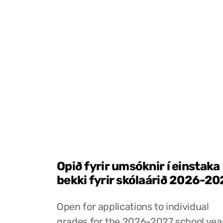
Opið fyrir umsóknir í einstaka
bekki fyrir skólaárið 2026-20
Open for applications to individual
grades for the 2026-2027 school yea