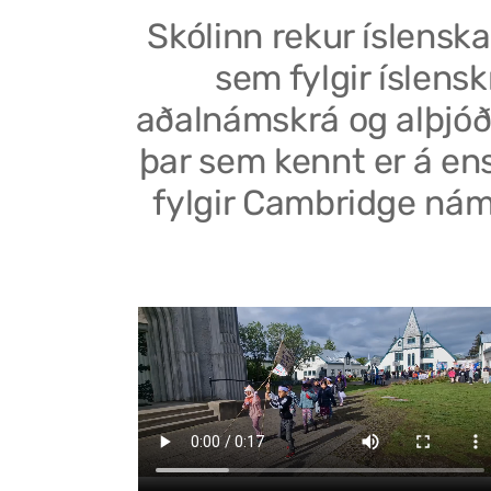
Skólinn rekur íslenska
sem fylgir íslensk
aðalnámskrá og alþjóð
þar sem kennt er á en
fylgir Cambridge nám