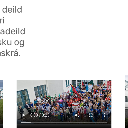
 deild
ri
adeild
sku og
skrá.