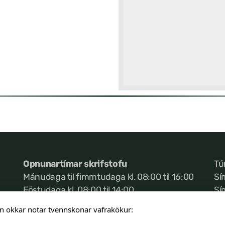
Opnunartímar skrifstofu
Tú
Mánudaga til fimmtudaga kl. 08:00 til 16:00
Sí
Föstudaga kl. 08:00 til 14:00
Sí
Ke
n okkar notar tvennskonar vafrakökur: