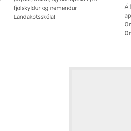
Á 
fjölskyldur og nemendur
ap
Landakotsskóla!
On
Or