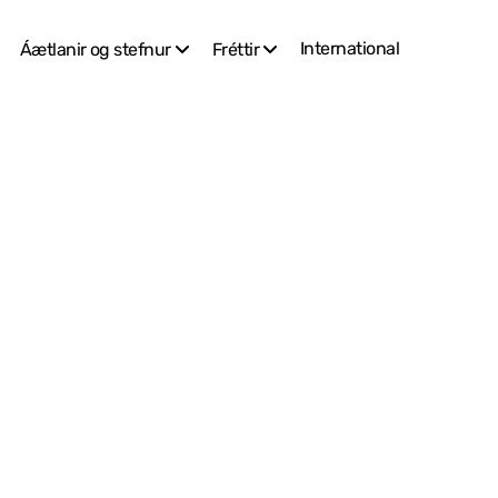
International
Áætlanir og stefnur
Fréttir