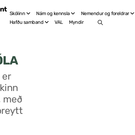
Skólinn
Nám og kennsla
Nemendur og foreldrar
VAL
Myndir
Hafðu samband
ÓLA
 er
kinn
, með
breytt