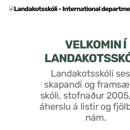
VELKOMIN Í
LANDAKOTSSK
Landakotsskóli ses
skapandi og framsæ
skóli, stofnaður 2005
áherslu á listir og fjöl
nám.