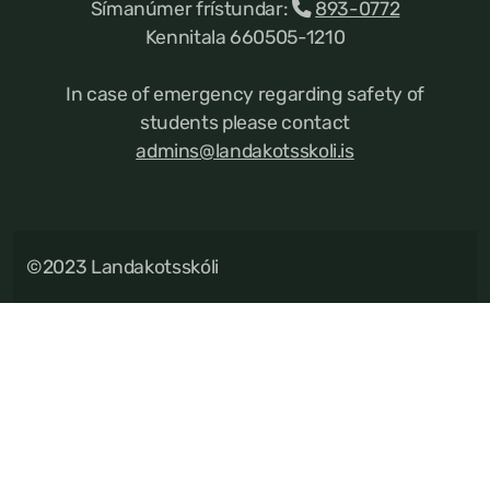
Símanúmer frístundar:
893-0772
Kennitala 660505-1210
In case of emergency regarding safety of
students please contact
admins@landakotsskoli.is
©2023 Landakotsskóli