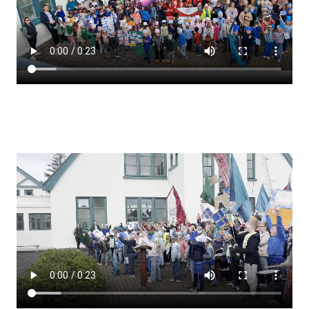
Lestrarheftin
Náms- og kennsluáætlanir
Námsráðgjafi
Samsöngur
Stoðþjónusta
Stundaskrár
Valgreinar
Umsókn um val utanskóla
Foreldrafélag