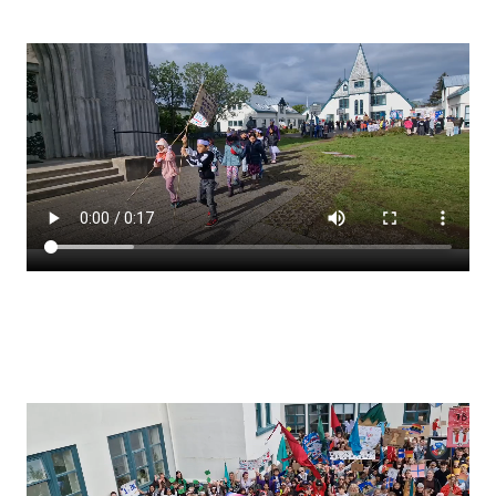
Stjórnendateymi
Skólareglur
Starfsáætlun
Frístund
Upplýsingar um innritun
Skólagjöld
Námsmat
Læsi