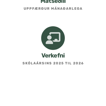
Matseðill
UPPFÆRÐUR MÁNAÐARLEGA
Umsókn um skólavist
Hafðu samband
Kennarasíða
Verkefni
SKÓLAÁRSINS 2025 TIL 2026