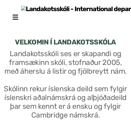
VELKOMIN Í LANDAKOTSSKÓLA
Landakotsskóli ses er skapandi og
framsækinn skóli, stofnaður 2005,
Stjórn sjálfseignarstofnunar
með áherslu á listir og fjölbreytt nám.
Um skólann
Skólinn rekur íslenska deild sem fylgir
Skólaráð
íslenskri aðalnámskrá og alþjóðadeild
Fundargerðir skólaráðs
þar sem kennt er á ensku og fylgir
Cambridge námskrá.
Starfsfólk
Starfslýsingar