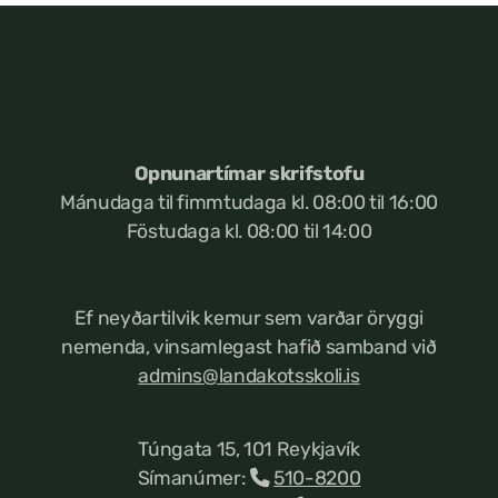
Opnunartímar skrifstofu
Mánudaga til fimmtudaga kl. 08:00 til 16:00
Föstudaga kl. 08:00 til 14:00
Ef neyðartilvik kemur
sem varðar öryggi
nemenda, vinsamlegast hafið samband við
admins@landakotsskoli.is
Túngata 15, 101 Reykjavík
Símanúmer:
510-8200