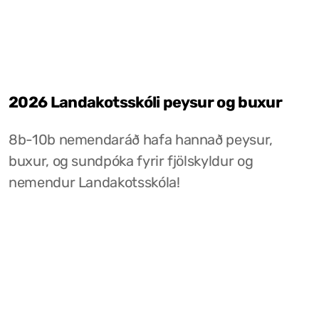
2026 Landakotsskóli peysur og buxur
8b-10b nemendaráð hafa hannað peysur,
buxur, og sundpóka fyrir fjölskyldur og
nemendur Landakotsskóla!