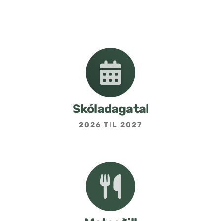
Nemendafélag
Bekkjarfulltrúar
Samstarf heimilis og skóla
Áætlanir og stefnur
Skóladagatal
2026 TIL 2027
Fréttabréf frá skólastjóra
Allar fréttir