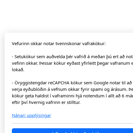
Vefurinn okkar notar tvennskonar vafrakökur:
- Setukökur sem auðvelda þér vafrið á meðan þú ert að not
vefinn okkar. Þessar kökur eyðast yfirleitt þegar vafranum 
lokað.
- Öryggistengdar reCAPCHA kökur sem Google notar til að
verja eyðublöðin á vefnum okkar fyrir spami og árásum. Þ
kökur geta haldist í vaframinni hjá notendum í allt að 6 má
eftir því hvernig vafrinn er stilltur.
Nánari upplýsingar