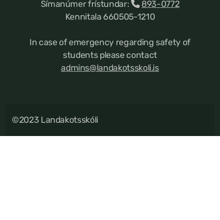
Símanúmer frístundar:
893-0772
Kennitala 660505-1210
In case of emergency regarding safety of
students please contact
admins@landakotsskoli.is
©2023 Landakotsskóli