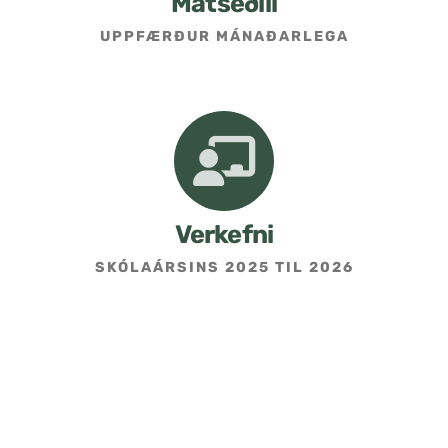
Matseðill
UPPFÆRÐUR MÁNAÐARLEGA
Umsókn um skólavist
Hafðu samband
Kennarasíða
Verkefni
SKÓLAÁRSINS 2025 TIL 2026