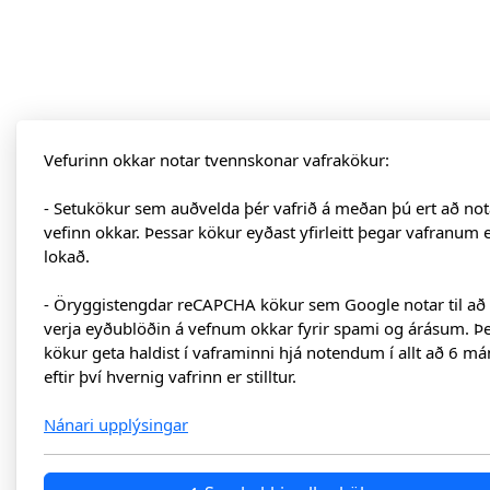
Vefurinn okkar notar tvennskonar vafrakökur:
- Setukökur sem auðvelda þér vafrið á meðan þú ert að not
vefinn okkar. Þessar kökur eyðast yfirleitt þegar vafranum 
lokað.
- Öryggistengdar reCAPCHA kökur sem Google notar til að
verja eyðublöðin á vefnum okkar fyrir spami og árásum. Þ
kökur geta haldist í vaframinni hjá notendum í allt að 6 má
eftir því hvernig vafrinn er stilltur.
Nánari upplýsingar