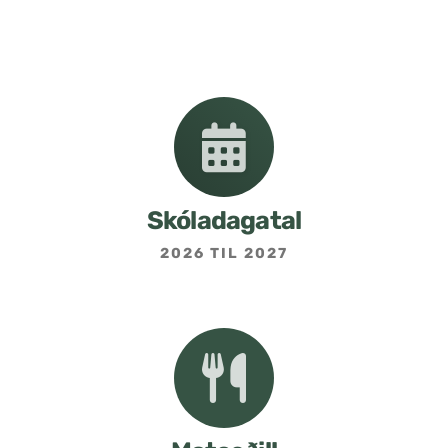
Nemendafélag
Bekkjarfulltrúar
Samstarf heimilis og skóla
Áætlanir og stefnur
Skóladagatal
2026 TIL 2027
Fréttabréf frá skólastjóra
Allar fréttir