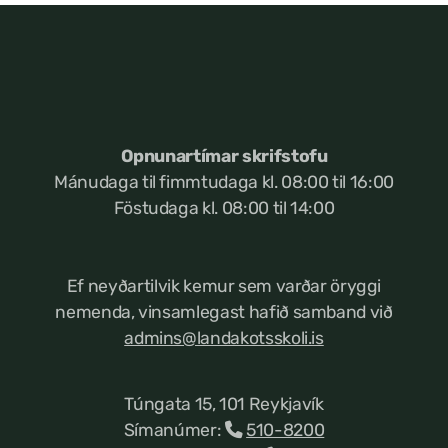
Opnunartímar skrifstofu
Mánudaga til fimmtudaga kl. 08:00 til 16:00
Föstudaga kl. 08:00 til 14:00
Ef neyðartilvik kemur
sem varðar öryggi
nemenda, vinsamlegast hafið samband við
admins@landakotsskoli.is
Túngata 15, 101 Reykjavík
Símanúmer:
510-8200