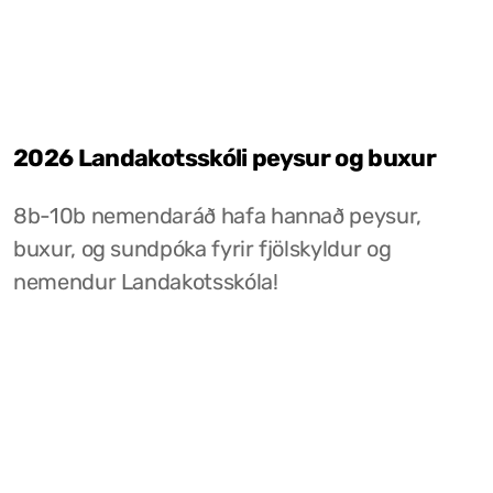
2026 Landakotsskóli peysur og buxur
8b-10b nemendaráð hafa hannað peysur,
buxur, og sundpóka fyrir fjölskyldur og
nemendur Landakotsskóla!