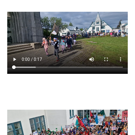
Stjórnendateymi
Skólareglur
Starfsáætlun
Frístund
Upplýsingar um innritun
Skólagjöld
Námsmat
Læsi