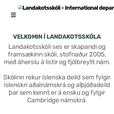
VELKOMIN Í LANDAKOTSSKÓLA
Landakotsskóli ses er skapandi og
framsækinn skóli, stofnaður 2005,
Stjórn sjálfseignarstofnunar
með áherslu á listir og fjölbreytt nám.
Um skólann
Skólinn rekur íslenska deild sem fylgir
Skólaráð
íslenskri aðalnámskrá og alþjóðadeild
Fundargerðir skólaráðs
þar sem kennt er á ensku og fylgir
Cambridge námskrá.
Starfsfólk
Starfslýsingar