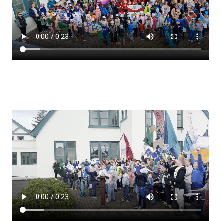
Lestrarheftin
Náms- og kennsluáætlanir
Námsráðgjafi
Samsöngur
Stoðþjónusta
Stundaskrár
Valgreinar
Umsókn um val utanskóla
Foreldrafélag