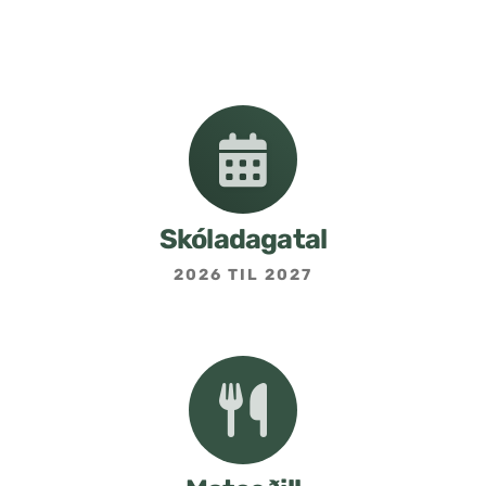
Nemendafélag
Bekkjarfulltrúar
Samstarf heimilis og skóla
Áætlanir og stefnur
Skóladagatal
2026 TIL 2027
Fréttabréf frá skólastjóra
Allar fréttir