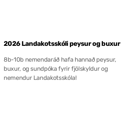
2026 Landakotsskóli peysur og buxur
8b-10b nemendaráð hafa hannað peysur,
buxur, og sundpóka fyrir fjölskyldur og
nemendur Landakotsskóla!