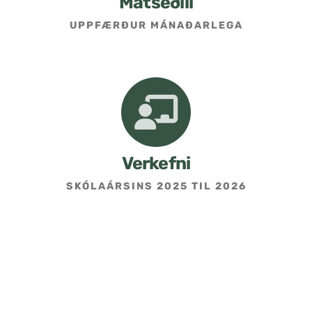
Matseðill
UPPFÆRÐUR MÁNAÐARLEGA
Umsókn um skólavist
Hafðu samband
Kennarasíða
Verkefni
SKÓLAÁRSINS 2025 TIL 2026