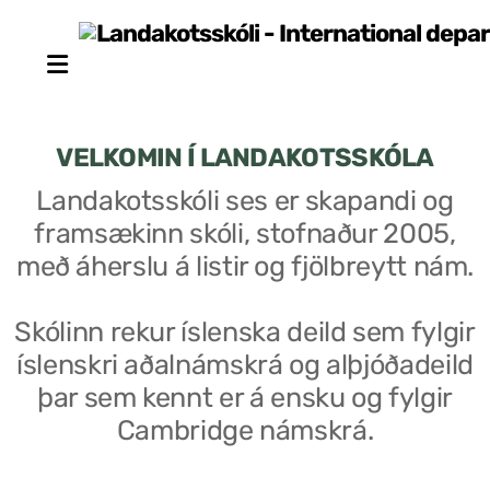
VELKOMIN Í LANDAKOTSSKÓLA
Landakotsskóli ses er skapandi og
framsækinn skóli, stofnaður 2005,
Stjórn sjálfseignarstofnunar
með áherslu á listir og fjölbreytt nám.
Um skólann
Skólinn rekur íslenska deild sem fylgir
Skólaráð
íslenskri aðalnámskrá og alþjóðadeild
Fundargerðir skólaráðs
þar sem kennt er á ensku og fylgir
Cambridge námskrá.
Starfsfólk
Starfslýsingar