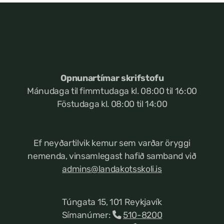
Opnunartímar skrifstofu
Mánudaga til fimmtudaga kl. 08:00 til 16:00
Föstudaga kl. 08:00 til 14:00
Ef neyðartilvik kemur
sem varðar öryggi
nemenda, vinsamlegast hafið samband við
admins@landakotsskoli.is
Túngata 15, 101 Reykjavík
Símanúmer:
510-8200