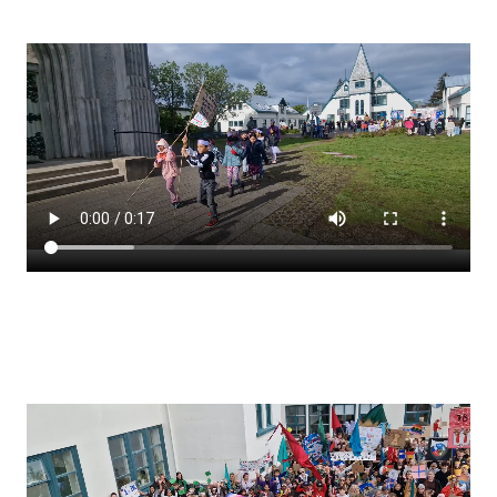
Stjórnendateymi
Skólareglur
Starfsáætlun
Frístund
Upplýsingar um innritun
Skólagjöld
Námsmat
Læsi