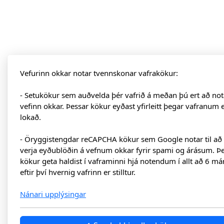
Vefurinn okkar notar tvennskonar vafrakökur:
- Setukökur sem auðvelda þér vafrið á meðan þú ert að not
vefinn okkar. Þessar kökur eyðast yfirleitt þegar vafranum 
lokað.
- Öryggistengdar reCAPCHA kökur sem Google notar til að
verja eyðublöðin á vefnum okkar fyrir spami og árásum. Þ
kökur geta haldist í vaframinni hjá notendum í allt að 6 má
eftir því hvernig vafrinn er stilltur.
Nánari upplýsingar