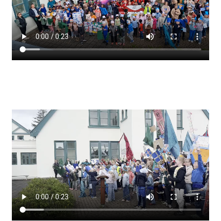
Lestrarheftin
Náms- og kennsluáætlanir
Námsráðgjafi
Samsöngur
Stoðþjónusta
Stundaskrár
Valgreinar
Umsókn um val utanskóla
Foreldrafélag