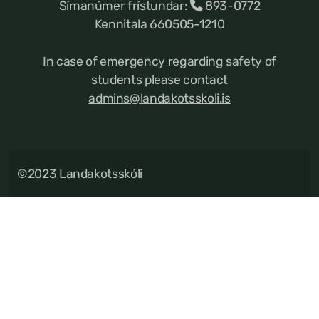
Símanúmer frístundar:
893-0772
Kennitala 660505-1210
In case of emergency regarding safety of
students please contact
admins@landakotsskoli.is
©2023 Landakotsskóli