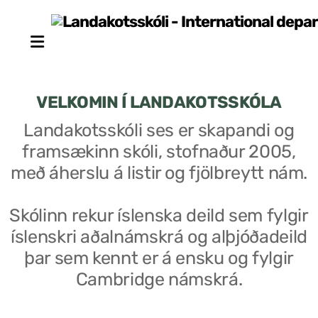
VELKOMIN Í LANDAKOTSSKÓLA
Landakotsskóli ses er skapandi og
framsækinn skóli, stofnaður 2005,
Stjórn sjálfseignarstofnunar
með áherslu á listir og fjölbreytt nám.
Um skólann
Skólinn rekur íslenska deild sem fylgir
Skólaráð
íslenskri aðalnámskrá og alþjóðadeild
Fundargerðir skólaráðs
þar sem kennt er á ensku og fylgir
Cambridge námskrá.
Starfsfólk
Starfslýsingar