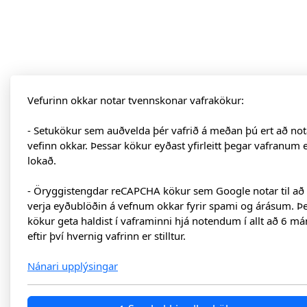
Vefurinn okkar notar tvennskonar vafrakökur:
- Setukökur sem auðvelda þér vafrið á meðan þú ert að not
vefinn okkar. Þessar kökur eyðast yfirleitt þegar vafranum 
lokað.
- Öryggistengdar reCAPCHA kökur sem Google notar til að
verja eyðublöðin á vefnum okkar fyrir spami og árásum. Þ
kökur geta haldist í vaframinni hjá notendum í allt að 6 má
eftir því hvernig vafrinn er stilltur.
Nánari upplýsingar