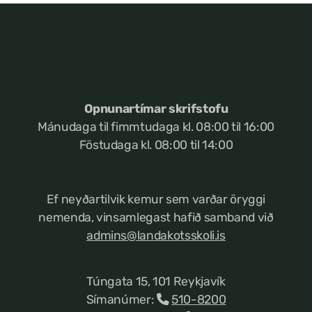
Opnunartímar skrifstofu
Mánudaga til fimmtudaga kl. 08:00 til 16:00
Föstudaga kl. 08:00 til 14:00
Ef neyðartilvik kemur
sem varðar öryggi
nemenda, vinsamlegast hafið samband við
admins@landakotsskoli.is
Túngata 15, 101 Reykjavík
Símanúmer:
510-8200