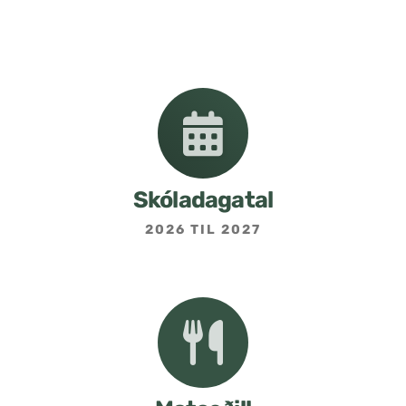
Nemendafélag
Bekkjarfulltrúar
Samstarf heimilis og skóla
Áætlanir og stefnur
Skóladagatal
2026 TIL 2027
Fréttabréf frá skólastjóra
Allar fréttir