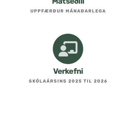
Matseðill
UPPFÆRÐUR MÁNAÐARLEGA
Umsókn um skólavist
Hafðu samband
Kennarasíða
Verkefni
SKÓLAÁRSINS 2025 TIL 2026