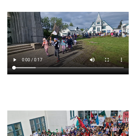
Stjórnendateymi
Skólareglur
Starfsáætlun
Frístund
Upplýsingar um innritun
Skólagjöld
Námsmat
Læsi