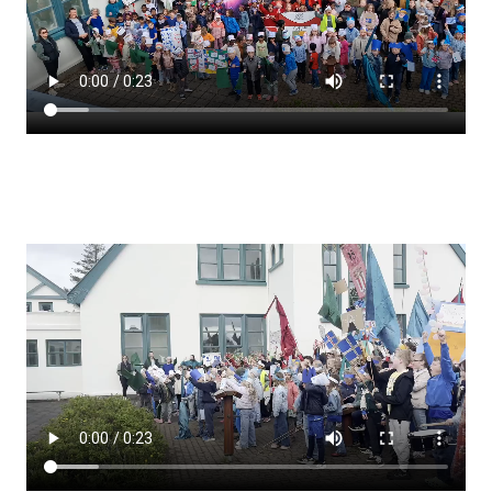
Lestrarheftin
Náms- og kennsluáætlanir
Námsráðgjafi
Samsöngur
Stoðþjónusta
Stundaskrár
Valgreinar
Umsókn um val utanskóla
Foreldrafélag