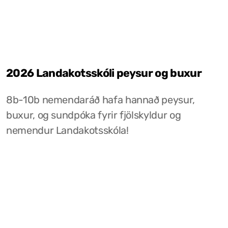
2026 Landakotsskóli peysur og buxur
8b-10b nemendaráð hafa hannað peysur,
buxur, og sundpóka fyrir fjölskyldur og
nemendur Landakotsskóla!