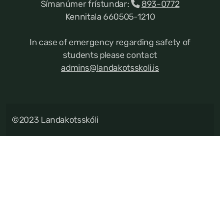
Símanúmer frístundar:
893-0772
Kennitala 660505-1210
In case of emergency regarding safety of
students please contact
admins@landakotsskoli.is
©2023 Landakotsskóli