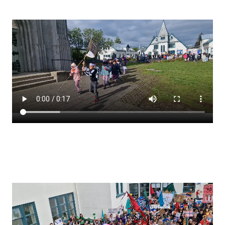
Stjórnendateymi
Skólareglur
Starfsáætlun
Frístund
Upplýsingar um innritun
Skólagjöld
Námsmat
Læsi