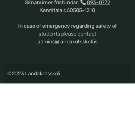
Símanúmer frístundar:
893-0772
Kennitala 660505-1210
In case of emergency regarding safety of
students please contact
admins@landakotsskoli.is
©2023 Landakotsskóli