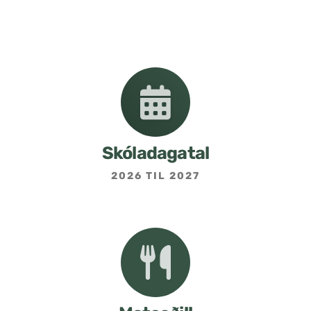
Nemendafélag
Bekkjarfulltrúar
Samstarf heimilis og skóla
Áætlanir og stefnur
Skóladagatal
2026 TIL 2027
Fréttabréf frá skólastjóra
Allar fréttir