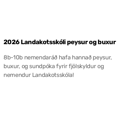
2026 Landakotsskóli peysur og buxur
8b-10b nemendaráð hafa hannað peysur,
buxur, og sundpóka fyrir fjölskyldur og
nemendur Landakotsskóla!