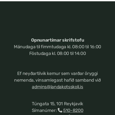
Opnunartímar skrifstofu
Mánudaga til fimmtudaga kl. 08:00 til 16:00
Föstudaga kl. 08:00 til 14:00
Ef neyðartilvik kemur
sem varðar öryggi
nemenda, vinsamlegast hafið samband við
admins@landakotsskoli.is
Túngata 15, 101 Reykjavík
Símanúmer:
510-8200