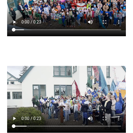
Lestrarheftin
Náms- og kennsluáætlanir
Námsráðgjafi
Samsöngur
Stoðþjónusta
Stundaskrár
Valgreinar
Umsókn um val utanskóla
Foreldrafélag