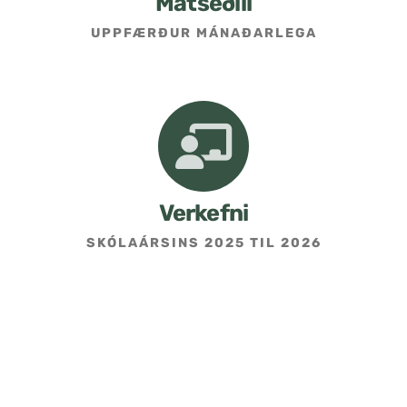
Matseðill
UPPFÆRÐUR MÁNAÐARLEGA
Umsókn um skólavist
Hafðu samband
Kennarasíða
Verkefni
SKÓLAÁRSINS 2025 TIL 2026