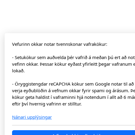
Vefurinn okkar notar tvennskonar vafrakökur:
- Setukökur sem auðvelda þér vafrið á meðan þú ert að not
vefinn okkar. Þessar kökur eyðast yfirleitt þegar vafranum 
lokað.
- Öryggistengdar reCAPCHA kökur sem Google notar til að
verja eyðublöðin á vefnum okkar fyrir spami og árásum. Þ
kökur geta haldist í vaframinni hjá notendum í allt að 6 má
eftir því hvernig vafrinn er stilltur.
Nánari upplýsingar