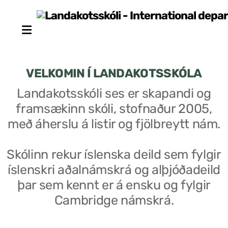
VELKOMIN Í LANDAKOTSSKÓLA
Landakotsskóli ses er skapandi og
framsækinn skóli, stofnaður 2005,
Stjórn sjálfseignarstofnunar
með áherslu á listir og fjölbreytt nám.
Um skólann
Skólinn rekur íslenska deild sem fylgir
Skólaráð
íslenskri aðalnámskrá og alþjóðadeild
Fundargerðir skólaráðs
þar sem kennt er á ensku og fylgir
Cambridge námskrá.
Starfsfólk
Starfslýsingar