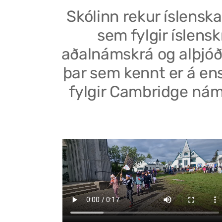
Skólinn rekur íslenska
sem fylgir íslensk
aðalnámskrá og alþjóð
þar sem kennt er á en
fylgir Cambridge nám