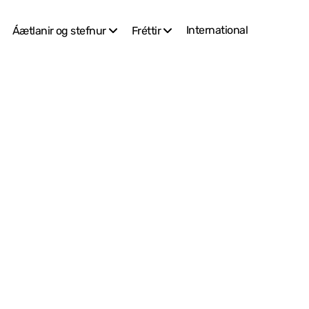
International
Áætlanir og stefnur
Fréttir