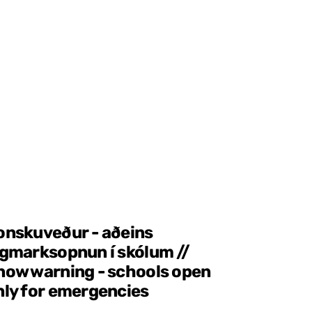
onskuveður - aðeins
ágmarksopnun í skólum //
now warning - schools open
nly for emergencies