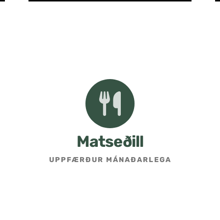
Matseðill
UPPFÆRÐUR MÁNAÐARLEGA