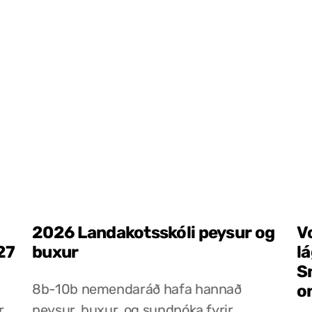
2026 Landakotsskóli peysur og
V
27
buxur
l
S
8b-10b nemendaráð hafa hannað
o
r
peysur, buxur, og sundpóka fyrir