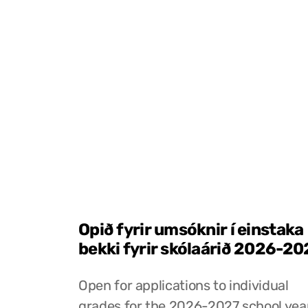
Opið fyrir umsóknir í einstaka
bekki fyrir skólaárið 2026-20
Open for applications to individual
grades for the 2026-2027 school yea