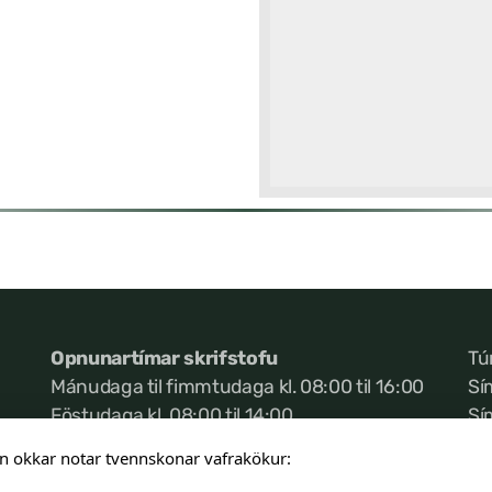
Opnunartímar skrifstofu
Tú
Mánudaga til fimmtudaga kl. 08:00 til 16:00
Sí
Föstudaga kl. 08:00 til 14:00
Sí
Ke
n okkar notar tvennskonar vafrakökur: