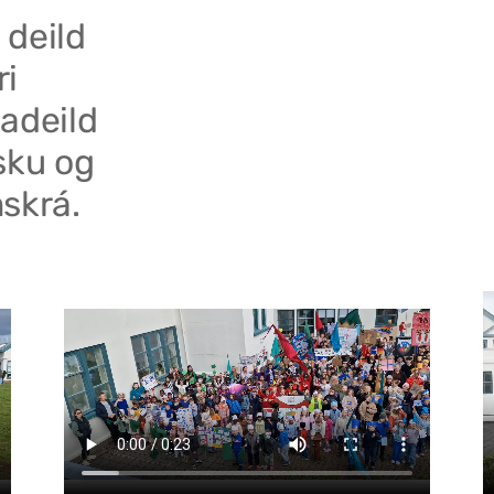
 deild
ri
adeild
sku og
skrá.