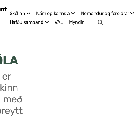
Skólinn
Nám og kennsla
Nemendur og foreldrar
VAL
Myndir
Hafðu samband
ÓLA
 er
kinn
, með
breytt