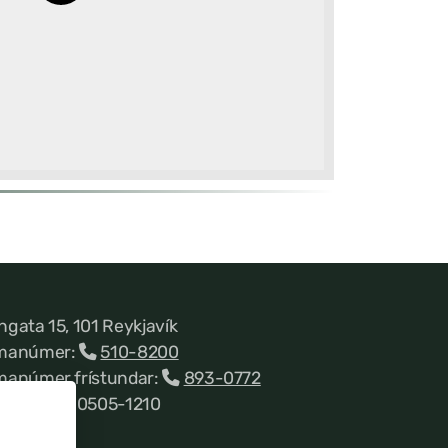
ngata 15, 101 Reykjavík
manúmer:
510-8200
manúmer frístundar:
893-0772
nnitala 660505-1210