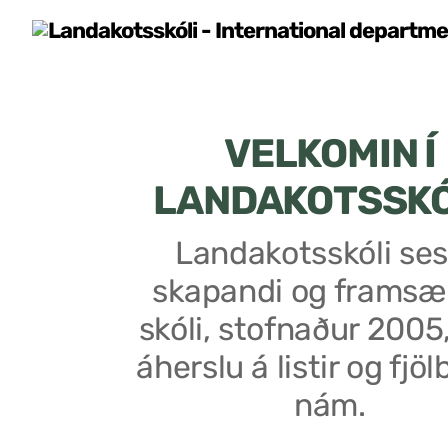
VELKOMIN Í
LANDAKOTSSK
Landakotsskóli ses
skapandi og framsæ
skóli, stofnaður 2005
áherslu á listir og fjöl
nám.