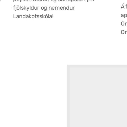
Á 
fjölskyldur og nemendur
ap
Landakotsskóla!
On
Or