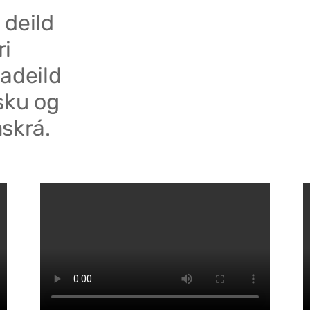
 deild
ri
adeild
sku og
skrá.