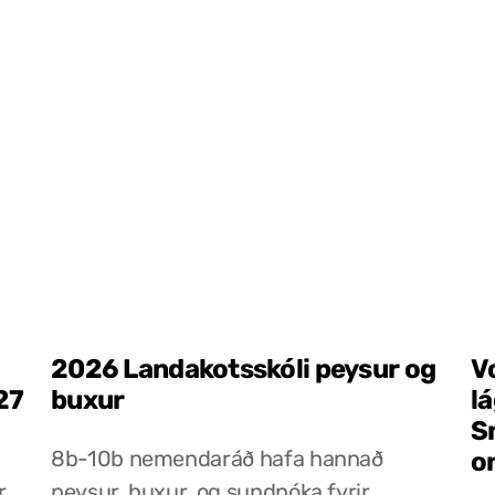
2026 Landakotsskóli peysur og
V
27
buxur
l
S
8b-10b nemendaráð hafa hannað
o
r
peysur, buxur, og sundpóka fyrir