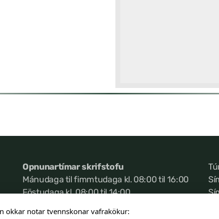
Opnunartímar skrifstofu
Tú
Mánudaga til fimmtudaga kl. 08:00 til 16:00
Sí
Föstudaga kl. 08:00 til 14:00
Sí
Ke
n okkar notar tvennskonar vafrakökur: