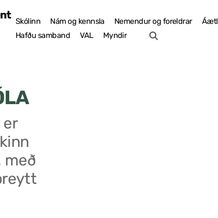
Skólinn
Nám og kennsla
Nemendur og foreldrar
Áætl
Hafðu samband
VAL
Myndir
ÓLA
 er
kinn
, með
breytt