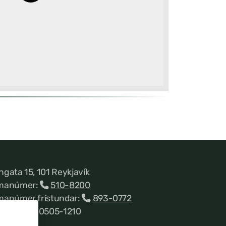
ngata 15, 101 Reykjavík
manúmer:
510-8200
manúmer frístundar:
893-0772
nnitala 660505-1210