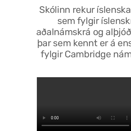
Skólinn rekur íslenska
sem fylgir íslensk
aðalnámskrá og alþjóð
þar sem kennt er á en
fylgir Cambridge nám