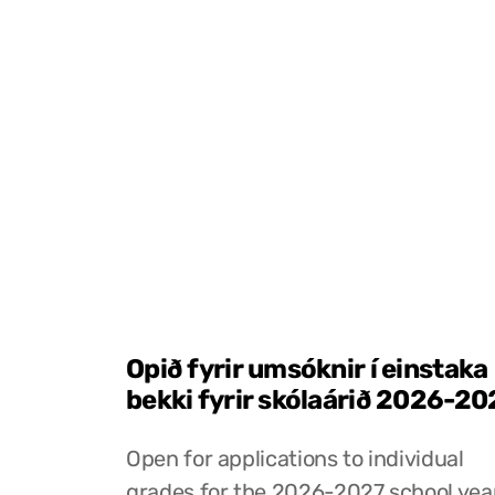
Opið fyrir umsóknir í einstaka
bekki fyrir skólaárið 2026-20
Open for applications to individual
grades for the 2026-2027 school yea