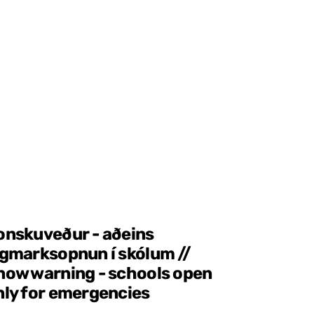
onskuveður - aðeins
ágmarksopnun í skólum //
now warning - schools open
nly for emergencies