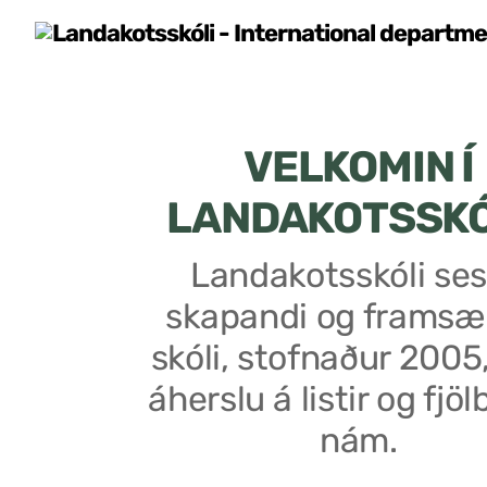
VELKOMIN Í
LANDAKOTSSK
Landakotsskóli ses
skapandi og framsæ
skóli, stofnaður 2005
áherslu á listir og fjöl
nám.