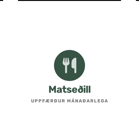
Matseðill
UPPFÆRÐUR MÁNAÐARLEGA