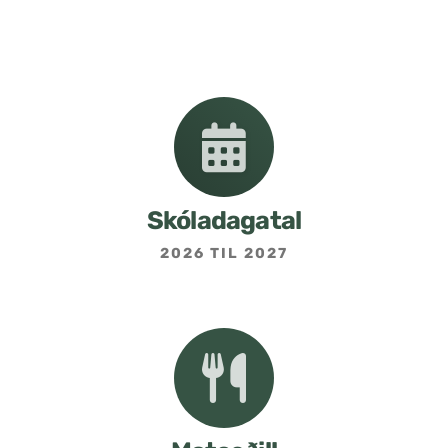
Nemendafélag
Bekkjarfulltrúar
Samstarf heimilis og skóla
Áætlanir og stefnur
Skóladagatal
2026 TIL 2027
Fréttabréf frá skólastjóra
Allar fréttir