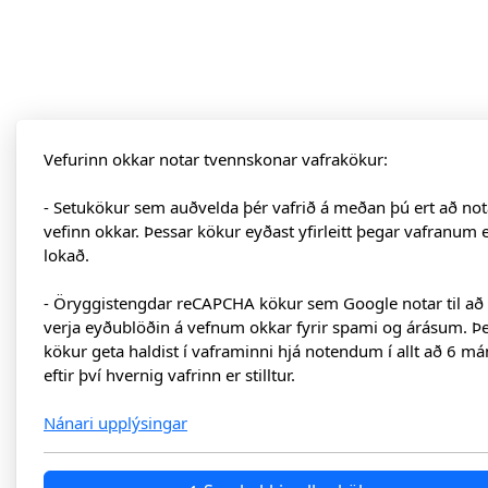
Vefurinn okkar notar tvennskonar vafrakökur:
- Setukökur sem auðvelda þér vafrið á meðan þú ert að not
vefinn okkar. Þessar kökur eyðast yfirleitt þegar vafranum 
lokað.
- Öryggistengdar reCAPCHA kökur sem Google notar til að
verja eyðublöðin á vefnum okkar fyrir spami og árásum. Þ
kökur geta haldist í vaframinni hjá notendum í allt að 6 má
eftir því hvernig vafrinn er stilltur.
Nánari upplýsingar