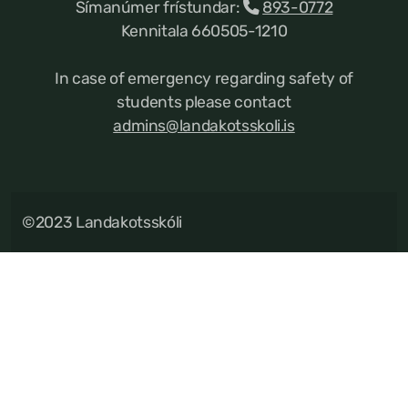
Símanúmer frístundar:
893-0772
Kennitala 660505-1210
In case of emergency regarding safety of
students please contact
admins@landakotsskoli.is
©2023 Landakotsskóli