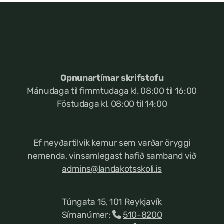
Opnunartímar skrifstofu
Mánudaga til fimmtudaga kl. 08:00 til 16:00
Föstudaga kl. 08:00 til 14:00
Ef neyðartilvik kemur
sem varðar öryggi
nemenda, vinsamlegast hafið samband við
admins@landakotsskoli.is
Túngata 15, 101 Reykjavík
Símanúmer:
510-8200