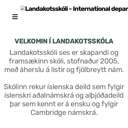
VELKOMIN Í LANDAKOTSSKÓLA
Landakotsskóli ses er skapandi og
framsækinn skóli, stofnaður 2005,
Stjórn sjálfseignarstofnunar
með áherslu á listir og fjölbreytt nám.
Um skólann
Skólinn rekur íslenska deild sem fylgir
Skólaráð
íslenskri aðalnámskrá og alþjóðadeild
Fundargerðir skólaráðs
þar sem kennt er á ensku og fylgir
Cambridge námskrá.
Starfsfólk
Starfslýsingar