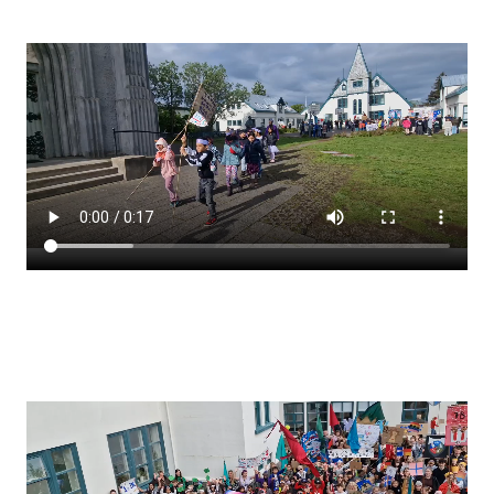
Stjórnendateymi
Skólareglur
Starfsáætlun
Frístund
Upplýsingar um innritun
Skólagjöld
Námsmat
Læsi