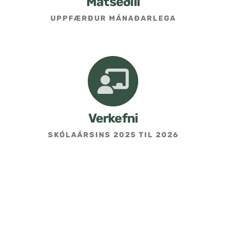
Matseðill
UPPFÆRÐUR MÁNAÐARLEGA
Umsókn um skólavist
Hafðu samband
Kennarasíða
Verkefni
SKÓLAÁRSINS 2025 TIL 2026