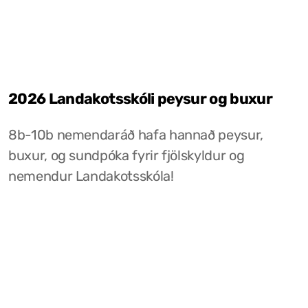
2026 Landakotsskóli peysur og buxur
8b-10b nemendaráð hafa hannað peysur,
buxur, og sundpóka fyrir fjölskyldur og
nemendur Landakotsskóla!