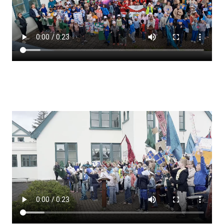
Lestrarheftin
Náms- og kennsluáætlanir
Námsráðgjafi
Samsöngur
Stoðþjónusta
Stundaskrár
Valgreinar
Umsókn um val utanskóla
Foreldrafélag