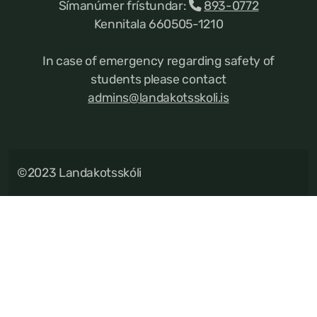
Símanúmer frístundar:
893-0772
Kennitala 660505-1210
In case of emergency regarding safety of
students please contact
admins@landakotsskoli.is
©2023 Landakotsskóli