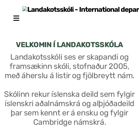
VELKOMIN Í LANDAKOTSSKÓLA
Landakotsskóli ses er skapandi og
framsækinn skóli, stofnaður 2005,
Stjórn sjálfseignarstofnunar
með áherslu á listir og fjölbreytt nám.
Um skólann
Skólinn rekur íslenska deild sem fylgir
Skólaráð
íslenskri aðalnámskrá og alþjóðadeild
Fundargerðir skólaráðs
þar sem kennt er á ensku og fylgir
Cambridge námskrá.
Starfsfólk
Starfslýsingar