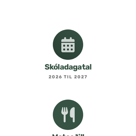
Nemendafélag
Bekkjarfulltrúar
Samstarf heimilis og skóla
Áætlanir og stefnur
Skóladagatal
2026 TIL 2027
Fréttabréf frá skólastjóra
Allar fréttir