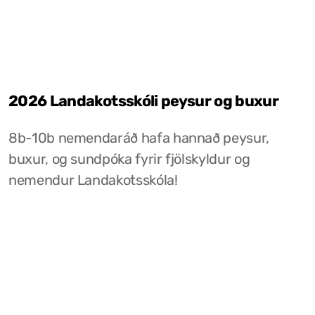
2026 Landakotsskóli peysur og buxur
8b-10b nemendaráð hafa hannað peysur,
buxur, og sundpóka fyrir fjölskyldur og
nemendur Landakotsskóla!