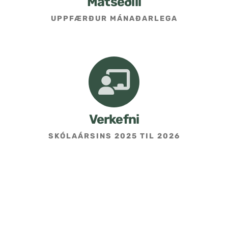
Matseðill
UPPFÆRÐUR MÁNAÐARLEGA
Umsókn um skólavist
Hafðu samband
Kennarasíða
Verkefni
SKÓLAÁRSINS 2025 TIL 2026