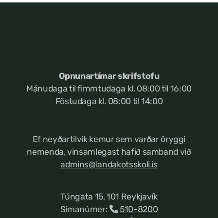
Opnunartímar skrifstofu
Mánudaga til fimmtudaga kl. 08:00 til 16:00
Föstudaga kl. 08:00 til 14:00
Ef neyðartilvik kemur
sem varðar öryggi
nemenda, vinsamlegast hafið samband við
admins@landakotsskoli.is
Túngata 15, 101 Reykjavík
Símanúmer:
510-8200