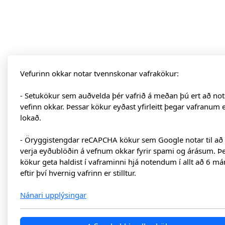
Vefurinn okkar notar tvennskonar vafrakökur:
- Setukökur sem auðvelda þér vafrið á meðan þú ert að not
vefinn okkar. Þessar kökur eyðast yfirleitt þegar vafranum 
lokað.
- Öryggistengdar reCAPCHA kökur sem Google notar til að
verja eyðublöðin á vefnum okkar fyrir spami og árásum. Þ
kökur geta haldist í vaframinni hjá notendum í allt að 6 má
eftir því hvernig vafrinn er stilltur.
Nánari upplýsingar