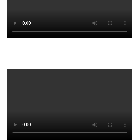
Lestrarheftin
Náms- og kennsluáætlanir
Námsráðgjafi
Samsöngur
Stoðþjónusta
Stundaskrár
Valgreinar
Umsókn um val utanskóla
Foreldrafélag