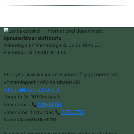
Opnunartímar skrifstofu
Mánudaga til fimmtudaga kl. 08:00 til 16:00
Föstudaga kl. 08:00 til 14:00
sem varðar öryggi nemenda,
Ef neyðartilvik kemur
vinsamlegast hafið samband við
admins@landakotsskoli.is
Túngata 15, 101 Reykjavík
510-8200
Símanúmer:
893-0772
Símanúmer frístundar:
Kennitala 660505-1210
In case of emergency regarding safety of students