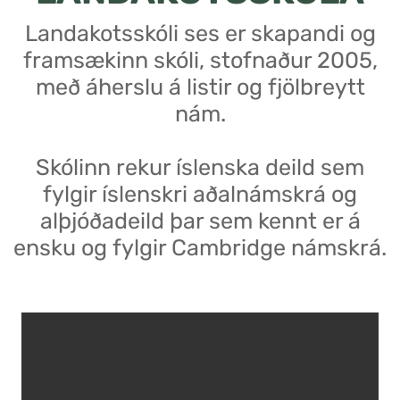
Landakotsskóli ses er skapandi og
framsækinn skóli, stofnaður 2005,
með áherslu á listir og fjölbreytt
nám.
Skólinn rekur íslenska deild sem
fylgir íslenskri aðalnámskrá og
alþjóðadeild þar sem kennt er á
ensku og fylgir Cambridge námskrá.