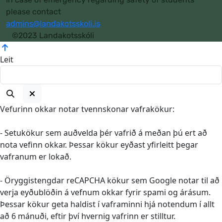
please contact
admins@landakotsskoli.is
©2023 Landakotsskóli
Leit
Vefurinn okkar notar tvennskonar vafrakökur:
- Setukökur sem auðvelda þér vafrið á meðan þú ert að
nota vefinn okkar. Þessar kökur eyðast yfirleitt þegar
vafranum er lokað.
- Öryggistengdar reCAPCHA kökur sem Google notar til að
verja eyðublöðin á vefnum okkar fyrir spami og árásum.
Þessar kökur geta haldist í vaframinni hjá notendum í allt
að 6 mánuði, eftir því hvernig vafrinn er stilltur.