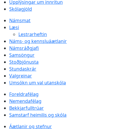
Upplýsingar um innritun
Skólagjöld
Námsmat
Læsi
Lestrarheftin
Náms- og kennsluáætlanir
Námsráðgjafi
Samsöngur
Stoðþjónusta
Stundaskrár
Valgreinar
Umsókn um val utanskóla
Foreldrafélag
Nemendafélag
Bekkjarfulltrúar
Samstarf heimilis og skóla
Áætlanir og stefnur