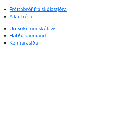
Fréttabréf frá skólastjóra
Allar fréttir
Umsókn um skólavist
Hafðu samband
Kennarasíða