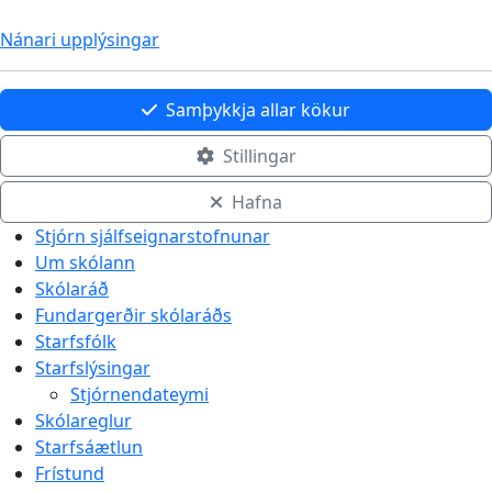
Nánari upplýsingar
Samþykkja allar kökur
Stillingar
Hafna
Stjórn sjálfseignarstofnunar
Um skólann
Skólaráð
Fundargerðir skólaráðs
Starfsfólk
Starfslýsingar
Stjórnendateymi
Skólareglur
Starfsáætlun
Frístund