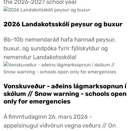
the 2026-2027 school year
2026 Landakotsskóli peysur og buxur
8b-10b nemendaráð hafa hannað peysur,
buxur, og sundpóka fyrir fjölskyldur og
nemendur Landakotsskóla!
Vonskuveður - aðeins lágmarksopnun í
skólum // Snow warning - schools open
only for emergencies
Á fimmtudaginn 26. mars 2026 -
appelsínugul viðvörun vegna veðurs // On