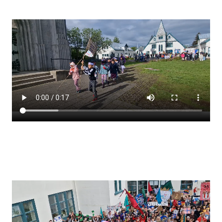
Stjórnendateymi
Skólareglur
Starfsáætlun
Frístund
Upplýsingar um innritun
Skólagjöld
Námsmat
Læsi