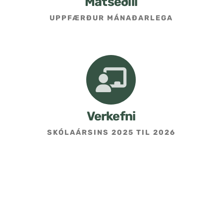
Matseðill
UPPFÆRÐUR MÁNAÐARLEGA
Umsókn um skólavist
Hafðu samband
Kennarasíða
Verkefni
SKÓLAÁRSINS 2025 TIL 2026