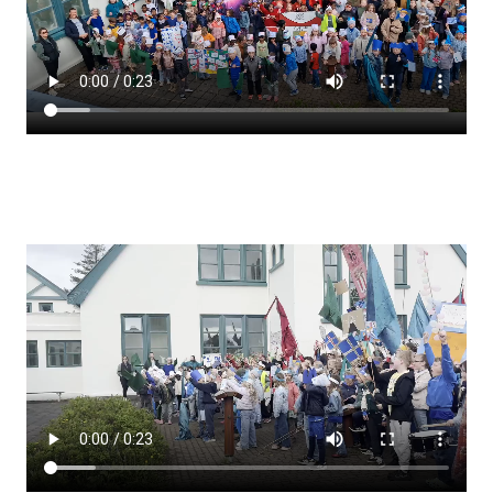
Lestrarheftin
Náms- og kennsluáætlanir
Námsráðgjafi
Samsöngur
Stoðþjónusta
Stundaskrár
Valgreinar
Umsókn um val utanskóla
Foreldrafélag