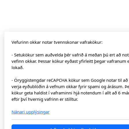
Vefurinn okkar notar tvennskonar vafrakökur:
- Setukökur sem auðvelda þér vafrið á meðan þú ert að not
vefinn okkar. Þessar kökur eyðast yfirleitt þegar vafranum 
lokað.
- Öryggistengdar reCAPCHA kökur sem Google notar til að
verja eyðublöðin á vefnum okkar fyrir spami og árásum. Þ
kökur geta haldist í vaframinni hjá notendum í allt að 6 má
eftir því hvernig vafrinn er stilltur.
Nánari upplýsingar