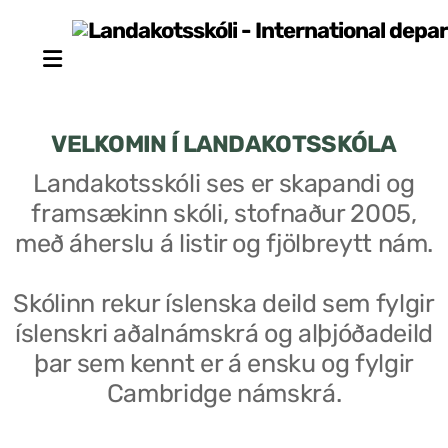
VELKOMIN Í LANDAKOTSSKÓLA
Landakotsskóli ses er skapandi og
framsækinn skóli, stofnaður 2005,
Stjórn sjálfseignarstofnunar
með áherslu á listir og fjölbreytt nám.
Um skólann
Skólinn rekur íslenska deild sem fylgir
Skólaráð
íslenskri aðalnámskrá og alþjóðadeild
Fundargerðir skólaráðs
þar sem kennt er á ensku og fylgir
Cambridge námskrá.
Starfsfólk
Starfslýsingar