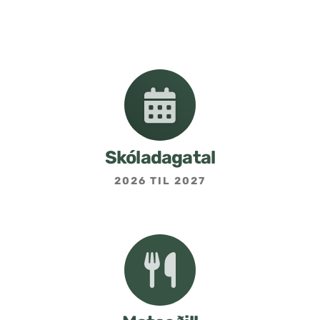
Nemendafélag
Bekkjarfulltrúar
Samstarf heimilis og skóla
Áætlanir og stefnur
Skóladagatal
2026 TIL 2027
Fréttabréf frá skólastjóra
Allar fréttir