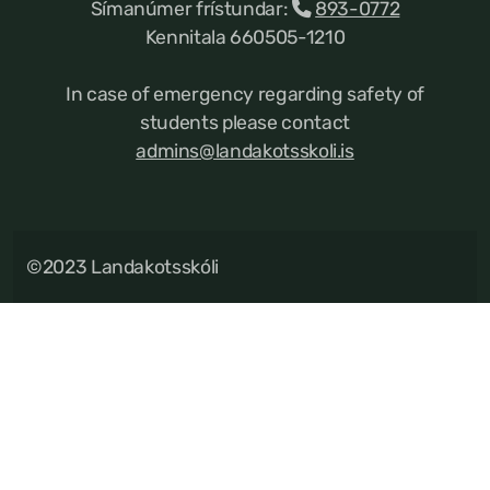
Símanúmer frístundar:
893-0772
Kennitala 660505-1210
In case of emergency regarding safety of
students please contact
admins@landakotsskoli.is
©2023 Landakotsskóli