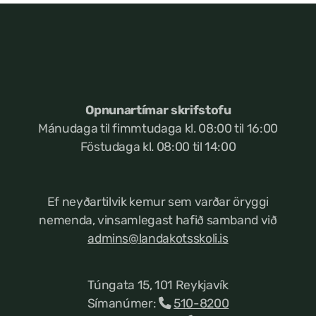
Opnunartímar skrifstofu
Mánudaga til fimmtudaga kl. 08:00 til 16:00
Föstudaga kl. 08:00 til 14:00
Ef neyðartilvik kemur
sem varðar öryggi
nemenda, vinsamlegast hafið samband við
admins@landakotsskoli.is
Túngata 15, 101 Reykjavík
Símanúmer:
510-8200