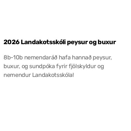
2026 Landakotsskóli peysur og buxur
8b-10b nemendaráð hafa hannað peysur,
buxur, og sundpóka fyrir fjölskyldur og
nemendur Landakotsskóla!