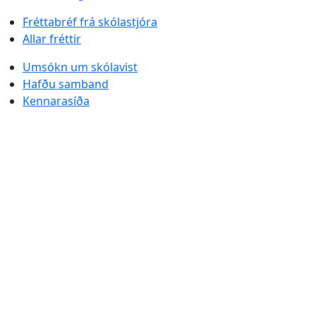
Fréttabréf frá skólastjóra
Allar fréttir
Umsókn um skólavist
Hafðu samband
Kennarasíða