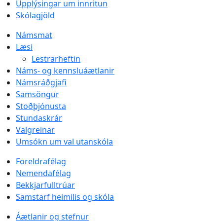
Upplýsingar um innritun
Skólagjöld
Námsmat
Læsi
Lestrarheftin
Náms- og kennsluáætlanir
Námsráðgjafi
Samsöngur
Stoðþjónusta
Stundaskrár
Valgreinar
Umsókn um val utanskóla
Foreldrafélag
Nemendafélag
Bekkjarfulltrúar
Samstarf heimilis og skóla
Áætlanir og stefnur