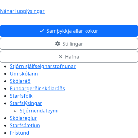
Nánari upplýsingar
Samþykkja allar kökur
Stillingar
Hafna
Stjórn sjálfseignarstofnunar
Um skólann
Skólaráð
Fundargerðir skólaráðs
Starfsfólk
Starfslýsingar
Stjórnendateymi
Skólareglur
Starfsáætlun
Frístund