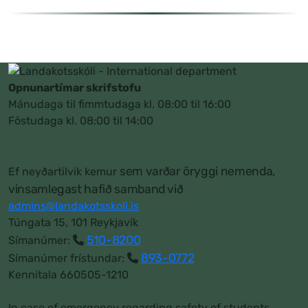
Opnunartímar skrifstofu
Mánudaga til fimmtudaga kl. 08:00 til 16:00
Föstudaga kl. 08:00 til 14:00
sem varðar öryggi nemenda,
Ef neyðartilvik kemur
vinsamlegast hafið samband við
admins@landakotsskoli.is
Túngata 15, 101 Reykjavík
510-8200
Símanúmer:
893-0772
Símanúmer frístundar:
Kennitala 660505-1210
In case of emergency regarding safety of students