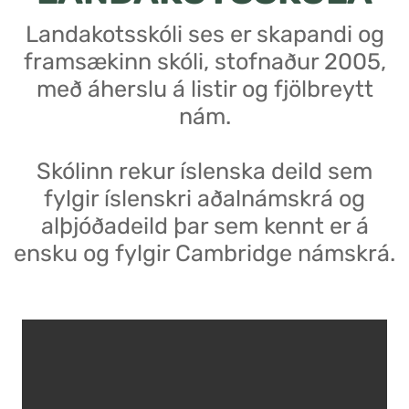
Landakotsskóli ses er skapandi og
framsækinn skóli, stofnaður 2005,
með áherslu á listir og fjölbreytt
nám.
Skólinn rekur íslenska deild sem
fylgir íslenskri aðalnámskrá og
alþjóðadeild þar sem kennt er á
ensku og fylgir Cambridge námskrá.