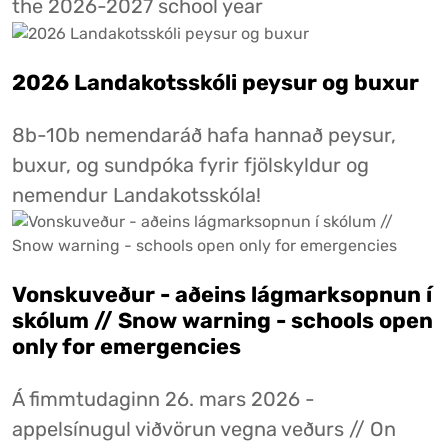
the 2026-2027 school year
2026 Landakotsskóli peysur og buxur
8b-10b nemendaráð hafa hannað peysur,
buxur, og sundpóka fyrir fjölskyldur og
nemendur Landakotsskóla!
Vonskuveður - aðeins lágmarksopnun í
skólum // Snow warning - schools open
only for emergencies
Á fimmtudaginn 26. mars 2026 -
appelsínugul viðvörun vegna veðurs // On