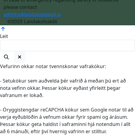
please contact
admins@landakotsskoli.is
©2023 Landakotsskóli
Leit
Vefurinn okkar notar tvennskonar vafrakökur:
- Setukökur sem auðvelda þér vafrið á meðan þú ert að
nota vefinn okkar. Þessar kökur eyðast yfirleitt þegar
vafranum er lokað.
- Öryggistengdar reCAPCHA kökur sem Google notar til að
verja eyðublöðin á vefnum okkar fyrir spami og árásum.
Þessar kökur geta haldist í vaframinni hjá notendum í allt
að 6 mánuði, eftir því hvernig vafrinn er stilltur.