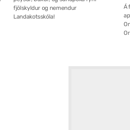
Á 
fjölskyldur og nemendur
ap
Landakotsskóla!
On
Or