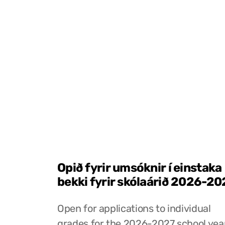
Opið fyrir umsóknir í einstaka
bekki fyrir skólaárið 2026-20
Open for applications to individual
grades for the 2026-2027 school yea