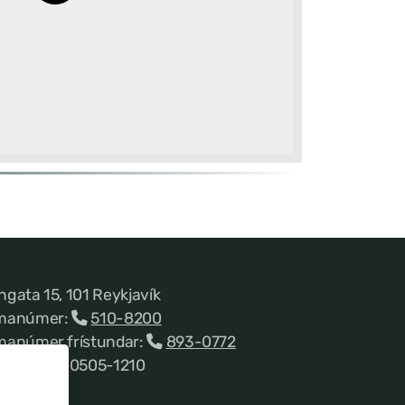
ngata 15, 101 Reykjavík
manúmer:
510-8200
manúmer frístundar:
893-0772
nnitala 660505-1210