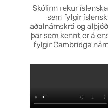
Skólinn rekur íslenska
sem fylgir íslensk
aðalnámskrá og alþjóð
þar sem kennt er á en
fylgir Cambridge nám