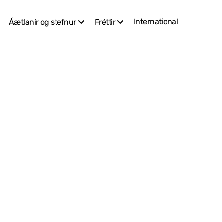
International
Áætlanir og stefnur
Fréttir