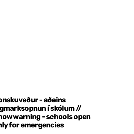
onskuveður - aðeins
ágmarksopnun í skólum //
now warning - schools open
nly for emergencies