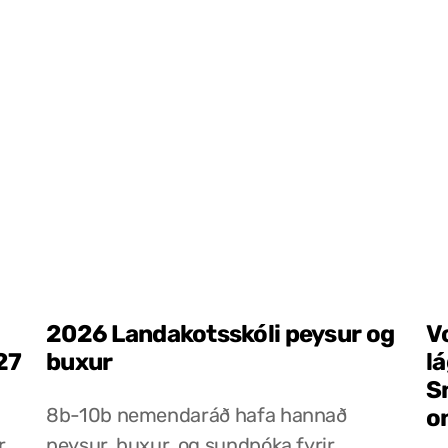
2026 Landakotsskóli peysur og
V
27
buxur
l
S
8b-10b nemendaráð hafa hannað
o
r
peysur, buxur, og sundpóka fyrir