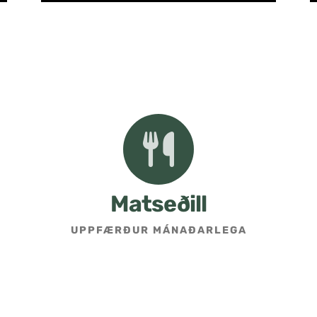
Matseðill
UPPFÆRÐUR MÁNAÐARLEGA