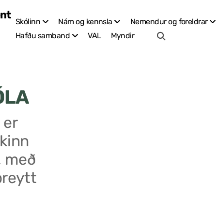
Skólinn
Nám og kennsla
Nemendur og foreldrar
VAL
Myndir
Hafðu samband
ÓLA
 er
kinn
, með
breytt