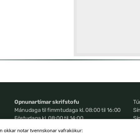
Opnunartímar skrifstofu
Tú
Mánudaga til fimmtudaga kl. 08:00 til 16:00
Sí
Föstudaga kl. 08:00 til 14:00
Sí
Ke
n okkar notar tvennskonar vafrakökur: