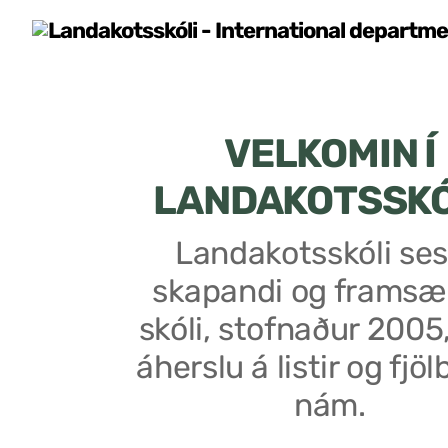
VELKOMIN Í
LANDAKOTSSK
Landakotsskóli ses
skapandi og framsæ
skóli, stofnaður 2005
áherslu á listir og fjöl
nám.