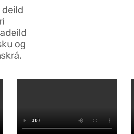
 deild
ri
adeild
sku og
skrá.