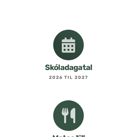
Nemendafélag
Bekkjarfulltrúar
Samstarf heimilis og skóla
Áætlanir og stefnur
Skóladagatal
2026 TIL 2027
Fréttabréf frá skólastjóra
Allar fréttir