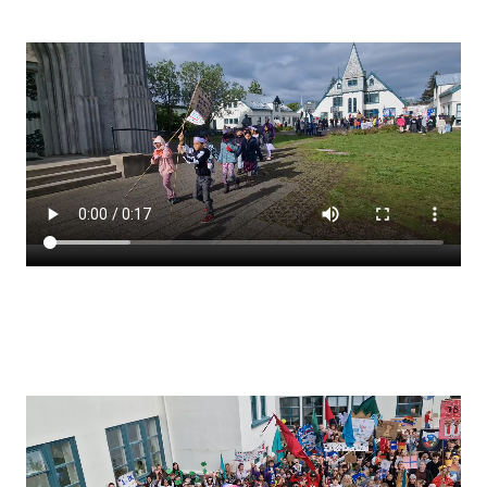
Stjórnendateymi
Skólareglur
Starfsáætlun
Frístund
Upplýsingar um innritun
Skólagjöld
Námsmat
Læsi