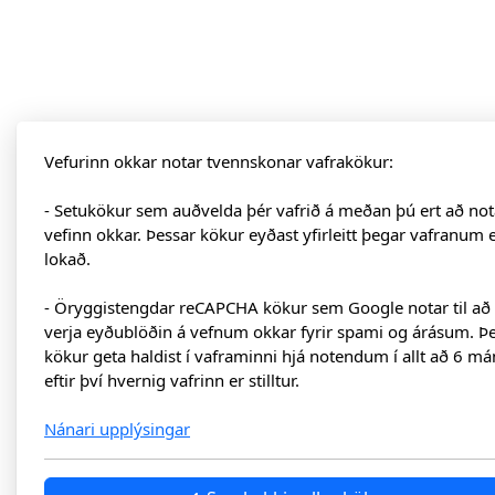
Vefurinn okkar notar tvennskonar vafrakökur:
- Setukökur sem auðvelda þér vafrið á meðan þú ert að not
vefinn okkar. Þessar kökur eyðast yfirleitt þegar vafranum 
lokað.
- Öryggistengdar reCAPCHA kökur sem Google notar til að
verja eyðublöðin á vefnum okkar fyrir spami og árásum. Þ
kökur geta haldist í vaframinni hjá notendum í allt að 6 má
eftir því hvernig vafrinn er stilltur.
Nánari upplýsingar