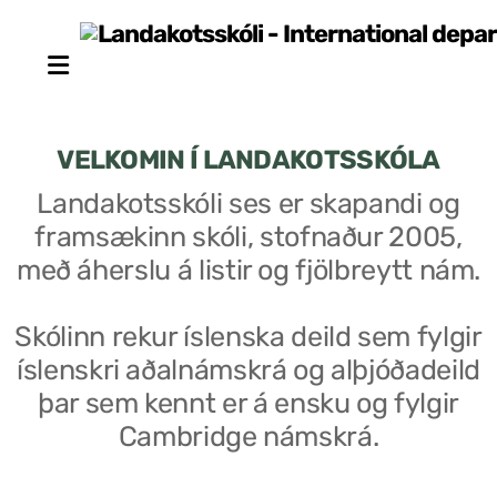
VELKOMIN Í LANDAKOTSSKÓLA
Landakotsskóli ses er skapandi og
framsækinn skóli, stofnaður 2005,
Stjórn sjálfseignarstofnunar
með áherslu á listir og fjölbreytt nám.
Um skólann
Skólinn rekur íslenska deild sem fylgir
Skólaráð
íslenskri aðalnámskrá og alþjóðadeild
Fundargerðir skólaráðs
þar sem kennt er á ensku og fylgir
Cambridge námskrá.
Starfsfólk
Starfslýsingar