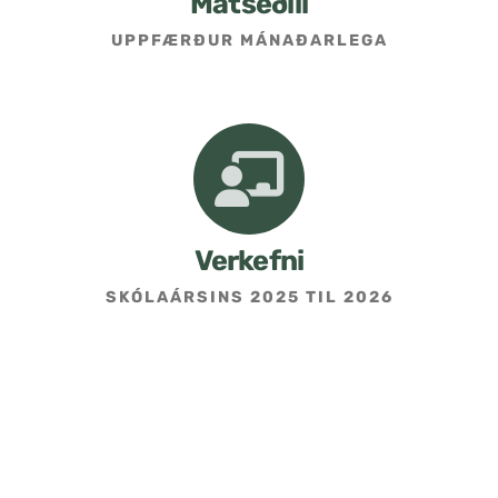
Matseðill
UPPFÆRÐUR MÁNAÐARLEGA
Umsókn um skólavist
Hafðu samband
Kennarasíða
Verkefni
SKÓLAÁRSINS 2025 TIL 2026