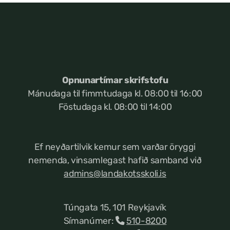
Opnunartímar skrifstofu
Mánudaga til fimmtudaga kl. 08:00 til 16:00
Föstudaga kl. 08:00 til 14:00
Ef neyðartilvik kemur
sem varðar öryggi
nemenda, vinsamlegast hafið samband við
admins@landakotsskoli.is
Túngata 15, 101 Reykjavík
Símanúmer:
510-8200