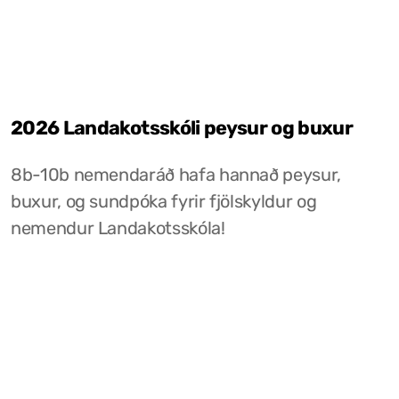
2026 Landakotsskóli peysur og buxur
8b-10b nemendaráð hafa hannað peysur,
buxur, og sundpóka fyrir fjölskyldur og
nemendur Landakotsskóla!