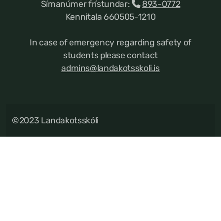
Símanúmer frístundar:
893-0772
Kennitala 660505-1210
In case of emergency regarding safety of
students please contact
admins@landakotsskoli.is
©2023 Landakotsskóli