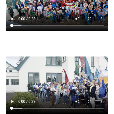
Lestrarheftin
Náms- og kennsluáætlanir
Námsráðgjafi
Samsöngur
Stoðþjónusta
Stundaskrár
Valgreinar
Umsókn um val utanskóla
Foreldrafélag