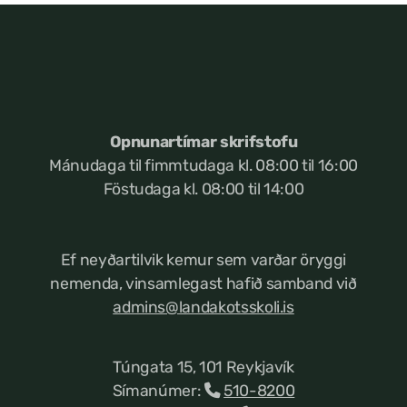
Opnunartímar skrifstofu
Mánudaga til fimmtudaga kl. 08:00 til 16:00
Föstudaga kl. 08:00 til 14:00
Ef neyðartilvik kemur
sem varðar öryggi
nemenda, vinsamlegast hafið samband við
admins@landakotsskoli.is
Túngata 15, 101 Reykjavík
Símanúmer:
510-8200