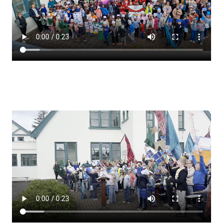
Lestrarheftin
Náms- og kennsluáætlanir
Námsráðgjafi
Samsöngur
Stoðþjónusta
Stundaskrár
Valgreinar
Umsókn um val utanskóla
Foreldrafélag