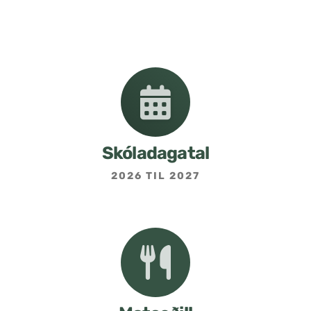
Nemendafélag
Bekkjarfulltrúar
Samstarf heimilis og skóla
Áætlanir og stefnur
Skóladagatal
2026 TIL 2027
Fréttabréf frá skólastjóra
Allar fréttir