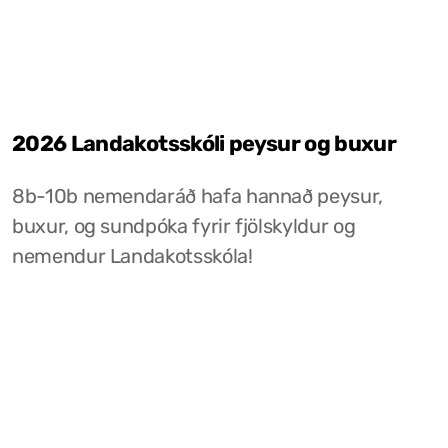
2026 Landakotsskóli peysur og buxur
8b-10b nemendaráð hafa hannað peysur,
buxur, og sundpóka fyrir fjölskyldur og
nemendur Landakotsskóla!