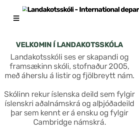
VELKOMIN Í LANDAKOTSSKÓLA
Landakotsskóli ses er skapandi og
framsækinn skóli, stofnaður 2005,
Stjórn sjálfseignarstofnunar
með áherslu á listir og fjölbreytt nám.
Um skólann
Skólinn rekur íslenska deild sem fylgir
Skólaráð
íslenskri aðalnámskrá og alþjóðadeild
Fundargerðir skólaráðs
þar sem kennt er á ensku og fylgir
Cambridge námskrá.
Starfsfólk
Starfslýsingar