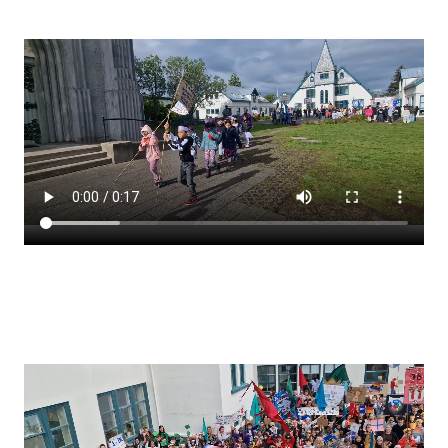
Stjórnendateymi
Skólareglur
Starfsáætlun
Frístund
Upplýsingar um innritun
Skólagjöld
Námsmat
Læsi