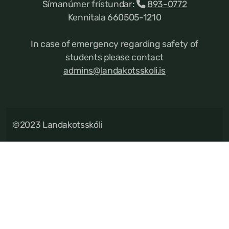
Símanúmer frístundar:
893-0772
Kennitala 660505-1210
In case of emergency regarding safety of
students please contact
admins@landakotsskoli.is
©2023 Landakotsskóli