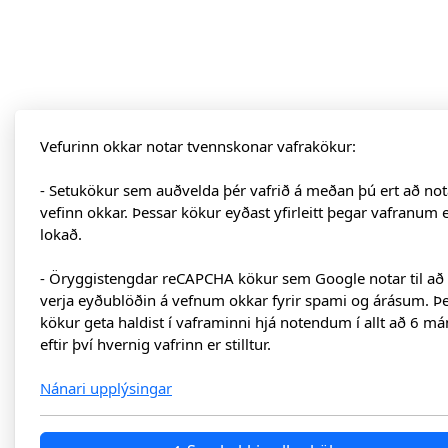
Vefurinn okkar notar tvennskonar vafrakökur:
- Setukökur sem auðvelda þér vafrið á meðan þú ert að not
vefinn okkar. Þessar kökur eyðast yfirleitt þegar vafranum 
lokað.
- Öryggistengdar reCAPCHA kökur sem Google notar til að
verja eyðublöðin á vefnum okkar fyrir spami og árásum. Þ
kökur geta haldist í vaframinni hjá notendum í allt að 6 má
eftir því hvernig vafrinn er stilltur.
Nánari upplýsingar