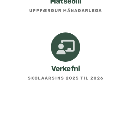
Matseðill
UPPFÆRÐUR MÁNAÐARLEGA
Umsókn um skólavist
Hafðu samband
Kennarasíða
Verkefni
SKÓLAÁRSINS 2025 TIL 2026