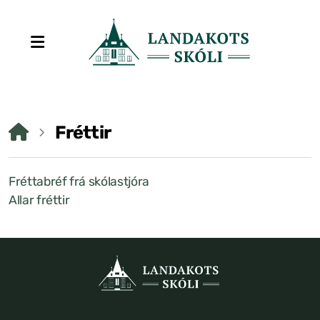
Fréttir
Stjórn sjálfseignarstofnunar
Fréttabréf frá skólastjóra
Um skólann
Allar fréttir
Skólaráð
Fundargerðir skólaráðs
Starfsfólk
Starfslýsingar