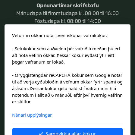
Opnunartímar skrifstofu
Stjórnendateymi
Mánudaga til fimmtudaga kl. 08:00 til 16:00
Föstudaga kl. 08:00 til 14:00
Skólareglur
Vefurinn okkar notar tvennskonar vafrakökur:
Starfsáætlun
Ef neyðartilvik kemur
sem varðar öryggi
- Setukökur sem auðvelda þér vafrið á meðan þú ert
nemenda, vinsamlegast hafið samband við
Frístund
að nota vefinn okkar. Þessar kökur eyðast yfirleitt
admins@landakotsskoli.is
þegar vafranum er lokað.
Upplýsingar um innritun
- Öryggistengdar reCAPCHA kökur sem Google notar
Skólagjöld
Túngata 15, 101 Reykjavík
til að verja eyðublöðin á vefnum okkar fyrir spami og
Símanúmer:
510-8200
árásum. Þessar kökur geta haldist í vaframinni hjá
notendum í allt að 6 mánuði, eftir því hvernig vafrinn
Símanúmer frístundar:
893-0772
er stilltur.
Kennitala 660505-1210
Námsmat
Nánari upplýsingar
In case of emergency regarding safety of
Læsi
students please contact
Samþykkja allar kökur